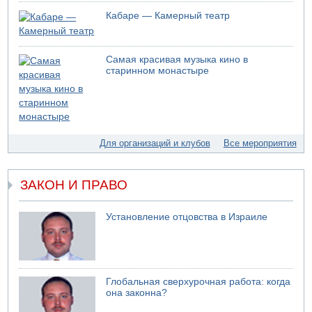
Кабаре — Камерный театр
05.08.2026 13:32
В России горят новые склады
05.08.2026 10:19
Самая красивая музыка кино в
Хуситы сообщают об атаке по Саудовскому танкеру
старинном монастыре
05.08.2026 10:16
Левые активисты пытались ворваться в офис
"Религиозного сионизма"
05.08.2026 06:42
В Дубае поднимается дым над портом
Для организаций и клубов
Все мероприятия
05.08.2026 06:41
Еще один меморандум для Ирана
ЗАКОН И ПРАВО
Установление отцовства в Израиле
Глобальная сверхурочная работа: когда
она законна?