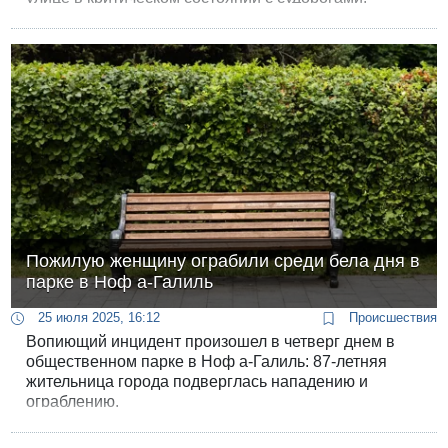
Потерпевший до сих пор находится в реанимации
больницы “Ихилов” между жизнью и смертью.
Пожилую женщину ограбили среди бела дня в
парке в Ноф а-Галиль
25 июля 2025, 16:12
Происшествия
Вопиющий инцидент произошел в четверг днем в
общественном парке в Ноф а-Галиль: 87-летняя
жительница города подверглась нападению и
ограблению.