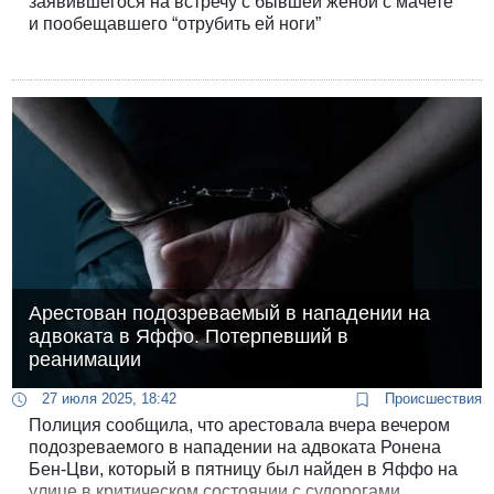
заявившегося на встречу с бывшей женой с мачете
и пообещавшего “отрубить ей ноги”
Арестован подозреваемый в нападении на
адвоката в Яффо. Потерпевший в
реанимации
27 июля 2025, 18:42
Происшествия
Полиция сообщила, что арестовала вчера вечером
подозреваемого в нападении на адвоката Ронена
Бен-Цви, который в пятницу был найден в Яффо на
улице в критическом состоянии с судорогами.