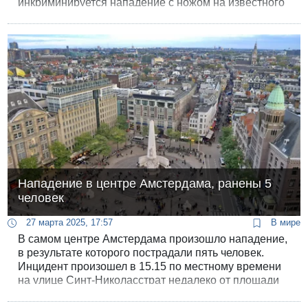
инкриминируется нападение с ножом на известного
певца, чье имя не разглашается, в прошлом месяце,
а также в метании гранаты.
Нападение в центре Амстердама, ранены 5
человек
27 марта 2025, 17:57
В мире
В самом центре Амстердама произошло нападение,
в результате которого пострадали пять человек.
Инцидент произошел в 15.15 по местному времени
на улице Синт-Николасстрат недалеко от площади
Дам, одном из самых популярных туристических
мест города рядом с Королевским дворцом.