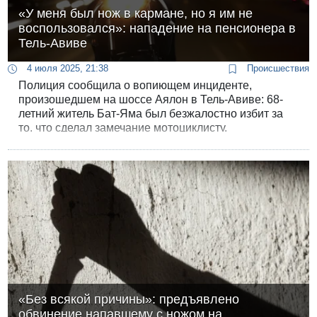
«У меня был нож в кармане, но я им не
воспользовался»: нападение на пенсионера в
Тель-Авиве
4 июля 2025, 21:38
Происшествия
Полиция сообщила о вопиющем инциденте,
произошедшем на шоссе Аялон в Тель-Авиве: 68-
летний житель Бат-Яма был безжалостно избит за
то, что сделал замечание мотоциклисту.
«Без всякой причины»: предъявлено
обвинение напавшему с ножом на