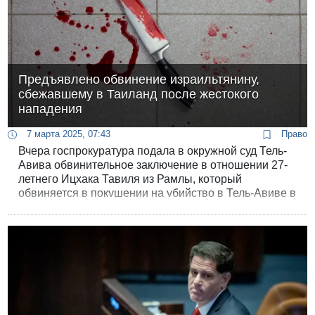
Предъявлено обвинение израильтянину,
сбежавшему в Таиланд после жестокого
нападения
7 марта 2025, 07:43
Право
Вчера госпрокуратура подала в окружной суд Тель-
Авива обвинительное заключение в отношении 27-
летнего Ицхака Тавиля из Рамлы, который
обвиняется в покушении на убийство в Тель-Авиве в
сентябре прошлого года. Тавиль был экстрадирован
в прошлом месяце из Таиланда, куда сбежал от
правосудия.