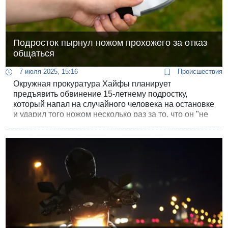
Подросток пырнул ножом прохожего за отказ
общаться
7 июля 2025, 15:16
Происшествия
Окружная прокуратура Хайфы планирует
предъявить обвинение 15-летнему подростку,
который напал на случайного человека на остановке
и ударил того ножом несколько раз за то, что он "не
ответил на вопросы должным образом".