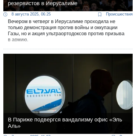
резервистов в Иерусалиме
8 августа 2025, 06:25
Происшествия
Вечером в четверг в Иерусалиме проходила не
только демонстрация против войны и оккупации
Газы, но и акция ультраортодоксов против призыва
в армию.
В Париже подвергся вандализму офис «Эль
Аль»