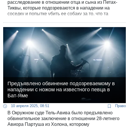
расследование в отношении отца и сына из Петах-
Тиквы, которые подозреваются в нападении на
соседку и попытке убить ее собаку за то, что та
много лаяла. В ходе расследования выяснилось
обширное криминальное прошлое одного из
подозреваемых.
Предъявлено обвинение подозреваемому в
нападении с ножом на известного певца в
Бат-Яме
10 апреля 2025, 08:51
Право
В Окружном суде Тель-Авива было предъявлено
обвинительное заключение в отношении 28-летнего
Авиора Партуша из Холона, которому