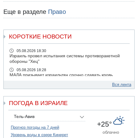
Еще в разделе
Право
КОРОТКИЕ НОВОСТИ
05.08.2026 18:30
Израиль провел испытания системы противоракетной
обороны "Хец"
05.08.2026 18:28
МАДА призывает израильтян срочно сдавать кровь
05.08.2026 17:00
Вся лента
Бывший посол Израиля в ООН Гилад Эрдан объявит в
четверг о создании новой политической партии
ПОГОДА В ИЗРАИЛЕ
05.08.2026 13:49
На севере Израиля на берег выбросило тело
05.08.2026 13:32
Тель-Авив
В России горят новые склады
+25°
Прогноз погоды на 7 дней
05.08.2026 10:19
облачно
Уровень воды в озере Кинерет
Хуситы сообщают об атаке по Саудовскому танкеру