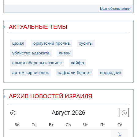
Все объявления
АКТУАЛЬНЫЕ ТЕМЫ
цахал
ормузский пролив
хуситы
убийство адвоката
ливан
армия обороны израиля
хайфа
артем кирпиченок
нафтали беннет
подрядчик
АРХИВ НОВОСТЕЙ ИЗРАИЛЯ
Август 2026
Вс
Пн
Вт
Ср
Чт
Пт
Сб
1