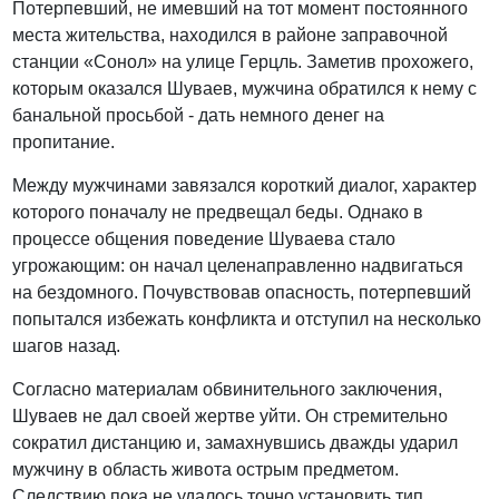
Потерпевший, не имевший на тот момент постоянного
места жительства, находился в районе заправочной
станции «Сонол» на улице Герцль. Заметив прохожего,
которым оказался Шуваев, мужчина обратился к нему с
банальной просьбой - дать немного денег на
пропитание.
Между мужчинами завязался короткий диалог, характер
которого поначалу не предвещал беды. Однако в
процессе общения поведение Шуваева стало
угрожающим: он начал целенаправленно надвигаться
на бездомного. Почувствовав опасность, потерпевший
попытался избежать конфликта и отступил на несколько
шагов назад.
Согласно материалам обвинительного заключения,
Шуваев не дал своей жертве уйти. Он стремительно
сократил дистанцию и, замахнувшись дважды ударил
мужчину в область живота острым предметом.
Следствию пока не удалось точно установить тип