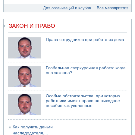
04.08.2026 13:12
Ракетная атака на судно вблизи Омана
Для организаций и клубов
Все мероприятия
04.08.2026 12:29
Малыш обварился супом в Бней-Браке
ЗАКОН И ПРАВО
04.08.2026 10:13
Троих подростков унесло течением на Кинерете
Права сотрудников при работе из дома
04.08.2026 08:45
Атака на склады в Подмосковье и Ленинградской
области
04.08.2026 06:53
Суд "Ликуда" отменил решение конференции партии
Глобальная сверхурочная работа: когда
она законна?
04.08.2026 06:10
Пожар в квартире в Ашдоде
Особые обстоятельства, при которых
работники имеют право на выходное
пособие как уволенные
Как получить деньги
наследодателя,...