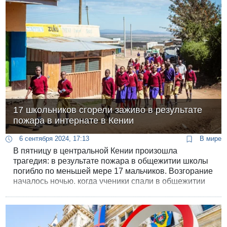
17 школьников сгорели заживо в результате
пожара в интернате в Кении
6 сентября 2024, 17:13
В мире
В пятницу в центральной Кении произошла
трагедия: в результате пожара в общежитии школы
погибло по меньшей мере 17 мальчиков. Возгорание
началось ночью, когда ученики спали в общежитии
школы Hillside Endarasha Academy в округе Ньери,
примерно в 150 км от столицы Найроби.