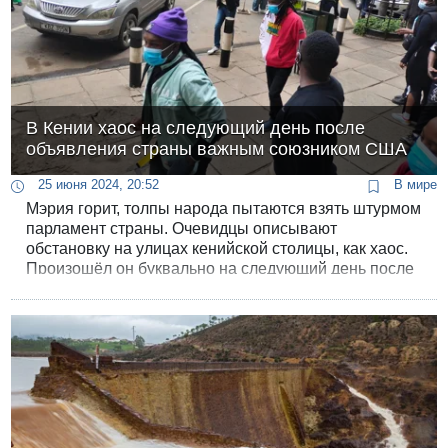
В Кении хаос на следующий день после
объявления страны важным союзником США
25 июня 2024, 20:52
В мире
Мэрия горит, толпы народа пытаются взять штурмом
парламент страны. Очевидцы описывают
обстановку на улицах кенийской столицы, как хаос.
Произошёл он буквально на следующий день после
того, как Белый дом включил Кению в число
"главных союзников США вне НАТО" ('major non-
NATO ally').