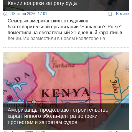
Кении вопреки запрету суда
18 июля 2026, 17:01
В мире
Семерых американских сотрудников
благотворительной организации “Samaritan’s Purse”
поместили на обязательный 21-дневный карантин в
Кении. Их разместили в новом изоляторе на
авиабазе Лайкипиа около города Нанюки.
Строительство этого объекта велось при поддержке
Вашингтона и сопровождалось крупным
политическим скандалом. Волонтеры стали
первыми постояльцами комплекса.
Американцы продолжают строительство
карантинного эбола-центра вопреки
протестам и запретам судов