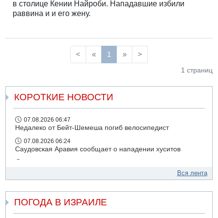
в столице Кении Найроби. Нападавшие избили
раввина и и его жену.
<
«
1
»
>
1 страниц
КОРОТКИЕ НОВОСТИ
07.08.2026 06:47
Недалеко от Бейт-Шемеша погиб велосипедист
07.08.2026 06:24
Саудовская Аравия сообщает о нападении хуситов
06.08.2026 13:43
И еще иранские агенты
Вся лента
06.08.2026 13:13
Арестованы двое подозреваемых в стрельбе по
ПОГОДА В ИЗРАИЛЕ
электрической компании
06.08.2026 13:07