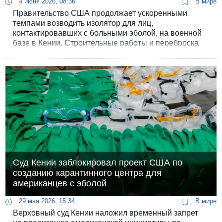
4 июня 2026, 08:36
В мире
Правительство США продолжает ускоренными
темпами возводить изолятор для лиц,
контактировавших с больными эболой, на военной
базе в Кении. Строительные работы и переброска
персонала не прекращаются, несмотря на
массовые народные волнения, приведшие к
человеческим жертвам, и официальные судебные
предписания о заморозке проекта.
Суд Кении заблокировал проект США по
созданию карантинного центра для
американцев с эболой
29 мая 2026, 15:34
В мире
Верховный суд Кении наложил временный запрет