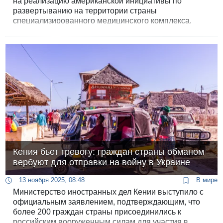
на реализацию американской инициативы по
развертыванию на территории страны
специализированного медицинского комплекса.
Вашингтон планировал использовать этот объект
для изоляции и лечения граждан США, которые
могли заразиться смертельно опасным вирусом
эбола в Демократической Республике Конго.
Кения бьет тревогу: граждан страны обманом
вербуют для отправки на войну в Украине
13 ноября 2025, 08:48
В мире
Министерство иностранных дел Кении выступило с
официальным заявлением, подтверждающим, что
более 200 граждан страны присоединились к
российским вооруженным силам для участия в