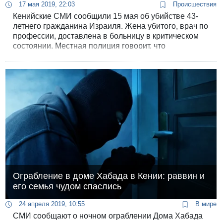
17 мая 2019, 22:03
Происшествия
Кенийские СМИ сообщили 15 мая об убийстве 43-
летнего гражданина Израиля. Жена убитого, врач по
профессии, доставлена в больницу в критическом
состоянии. Местная полиция говорит, что
израильтянина убили грабители, которые залезли к
нему в дом через окно, перепилив решетку.
Ограбление в доме Хабада в Кении: раввин и
его семья чудом спаслись
24 апреля 2019, 10:55
В мире
СМИ сообщают о ночном ограблении Дома Хабада