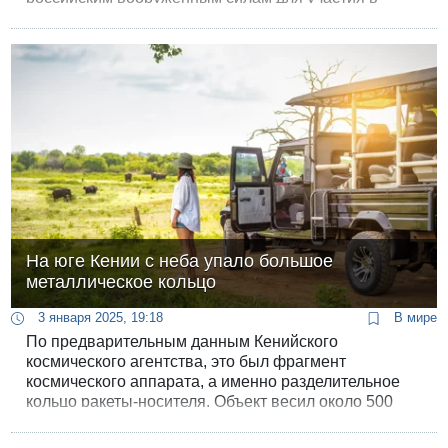
войне в Украине. Власти также сообщили, что
активные вербовочные сети продолжают
действовать как в Кении, так и на территории
России, заманивая новых рекрутов.
На юге Кении с неба упало большое
металлическое кольцо
3 января 2025, 19:18
В мире
По предварительным данным Кенийского
космического агентства, это был фрагмент
космического аппарата, а именно разделительное
кольцо ракеты-носителя. Объект весил около 500
килограммов и имел диаметр 2,5 метра.