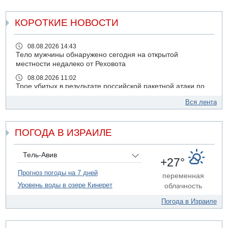
КОРОТКИЕ НОВОСТИ
08.08.2026 14:43
Тело мужчины обнаружено сегодня на открытой
местности недалеко от Реховота
08.08.2026 11:02
Трое убитых в результате российской ракетной атаки по
Киеву
Вся лента
07.08.2026 20:43
Поножовщина в Тайбе: 3 мужчин серьезно ранены
ПОГОДА В ИЗРАИЛЕ
07.08.2026 20:41
Ynet: "Хизбалла" запустила БПЛА со взрывчаткой по
силам ЦАХАЛ
Тель-Авив
+27°
07.08.2026 19:16
ДТП в Ашдоде: тяжело ранены двое маленьких детей
Прогноз погоды на 7 дней
переменная
Уровень воды в озере Кинерет
облачность
07.08.2026 19:14
Скончался водитель, врезавшийся в стену в
Погода в Израиле
Иерусалиме
07.08.2026 17:57
Подозреваемый в домогательствах в хостеле - Гильбоа