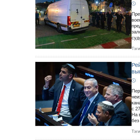
Пре
вое
пре
зал
суд
Тэг
Ре
вы
Пер
неи
кан
с 2
На 
без
Тэг