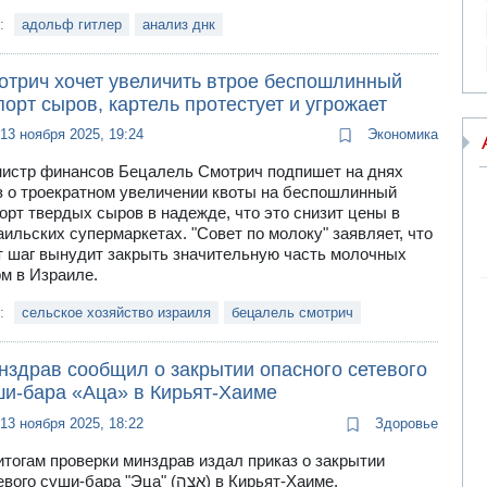
и:
адольф гитлер
анализ днк
отрич хочет увеличить втрое беспошлинный
орт сыров, картель протестует и угрожает
13 ноября 2025, 19:24
Экономика
истр финансов Бецалель Смотрич подпишет на днях
з о троекратном увеличении квоты на беспошлинный
орт твердых сыров в надежде, что это снизит цены в
аильских супермаркетах. "Совет по молоку" заявляет, что
т шаг вынудит закрыть значительную часть молочных
м в Израиле.
и:
сельское хозяйство израиля
бецалель смотрич
нздрав сообщил о закрытии опасного сетевого
ши-бара «Аца» в Кирьят-Хаиме
13 ноября 2025, 18:22
Здоровье
итогам проверки минздрав издал приказ о закрытии
го суши-бара "Эца" (אצה) в Кирьят-Хаиме.