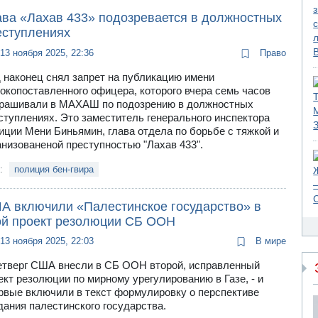
ава «Лахав 433» подозревается в должностных
еступлениях
13 ноября 2025, 22:36
Право
 наконец снял запрет на публикацию имени
окопоставленного офицера, которого вчера семь часов
рашивали в МАХАШ по подозрению в должностных
ступлениях. Это заместитель генерального инспектора
иции Мени Биньямин, глава отдела по борьбе с тяжкой и
анизованеной преступностью "Лахав 433".
и:
полиция бен-гвира
А включили «Палестинское государство» в
ой проект резолюции СБ ООН
13 ноября 2025, 22:03
В мире
етверг США внесли в СБ ООН второй, исправленный
ект резолюции по мирному урегулированию в Газе, - и
рвые включили в текст формулировку о перспективе
дания палестинского государства.