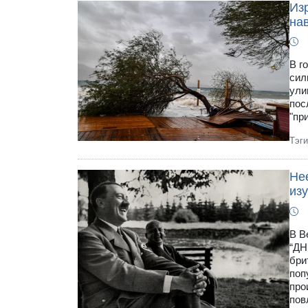
Из
на
В г
сил
ули
пос
"пр
Тэг
Не
из
В В
“ДН
бри
поп
про
пов