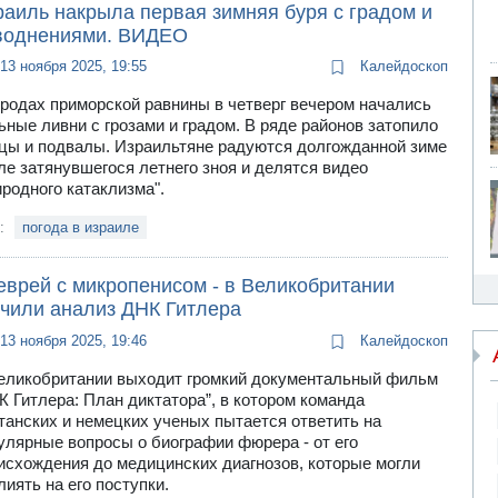
раиль накрыла первая зимняя буря с градом и
воднениями. ВИДЕО
13 ноября 2025, 19:55
Калейдоскоп
ородах приморской равнины в четверг вечером начались
ьные ливни с грозами и градом. В ряде районов затопило
цы и подвалы. Израильтяне радуются долгожданной зиме
ле затянувшегося летнего зноя и делятся видео
иродного катаклизма".
и:
погода в израиле
еврей с микропенисом - в Великобритании
учили анализ ДНК Гитлера
13 ноября 2025, 19:46
Калейдоскоп
еликобритании выходит громкий документальный фильм
К Гитлера: План диктатора”, в котором команда
танских и немецких ученых пытается ответить на
улярные вопросы о биографии фюрера - от его
исхождения до медицинских диагнозов, которые могли
лиять на его поступки.