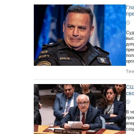
Гл
пр
Суд
выс
доп
пре
пол
орг
Тэг
СШ
cв
В ч
про
впе
соз