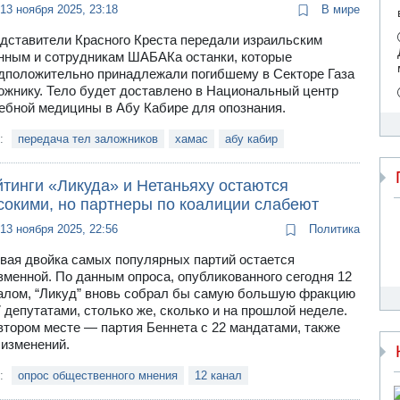
13 ноября 2025, 23:18
В мире
дставители Красного Креста передали израильским
нным и сотрудникам ШАБАКа останки, которые
дположительно принадлежали погибшему в Секторе Газа
ожнику. Тело будет доставлено в Национальный центр
ебной медицины в Абу Кабире для опознания.
и:
передача тел заложников
хамас
абу кабир
йтинги «Ликуда» и Нетаньяху остаются
сокими, но партнеры по коалиции слабеют
13 ноября 2025, 22:56
Политика
вая двойка самых популярных партий остается
зменной. По данным опроса, опубликованного сегодня 12
алом, “Ликуд” вновь собрал бы самую большую фракцию
7 депутатами, столько же, сколько и на прошлой неделе.
втором месте — партия Беннета с 22 мандатами, также
 изменений.
и:
опрос общественного мнения
12 канал