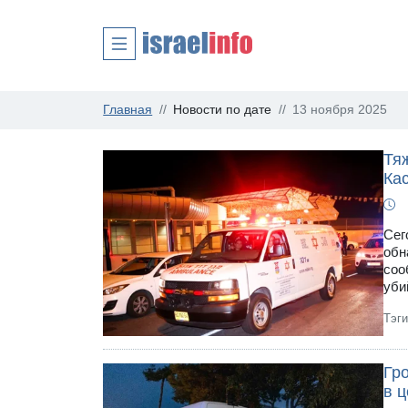
Главная
Новости по дате
13 ноября 2025
Тяж
Ка
Сег
обн
соо
уби
Тэг
Гр
в 