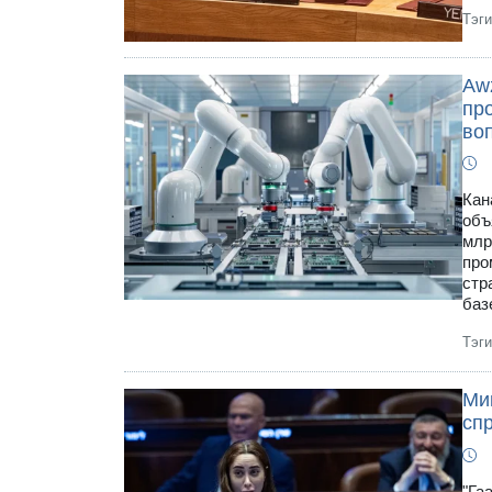
Тэг
Awz
про
во
Кан
объ
млр
про
стр
баз
Тэг
Ми
спр
"Га