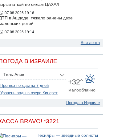
взрывчаткой по силам ЦАХАЛ
07.08.2026 19:16
ДТП в Ашдоде: тяжело ранены двое
маленьких детей
07.08.2026 19:14
Скончался водитель, врезавшийся в стену в
Иерусалиме
Вся лента
07.08.2026 17:57
Подозреваемый в домогательствах в хостеле
ПОГОДА В ИЗРАИЛЕ
- Гильбоа Дахан
Тель-Авив
+32°
Прогноз погоды на 7 дней
малооблачно
Уровень воды в озере Кинерет
Погода в Израиле
КАССА BRAVO! *3221
Песняры — звездные солисты