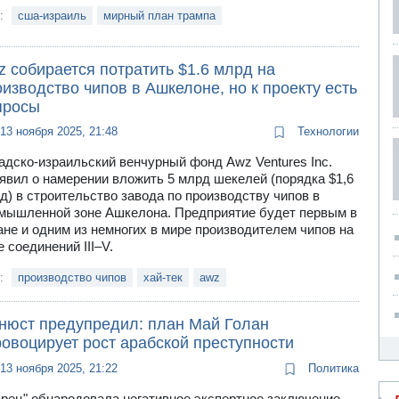
и:
сша-израиль
мирный план трампа
 собирается потратить $1.6 млрд на
изводство чипов в Ашкелоне, но к проекту есть
просы
13 ноября 2025, 21:48
Технологии
адско-израильский венчурный фонд Awz Ventures Inc.
явил о намерении вложить 5 млрд шекелей (порядка $1,6
д) в строительство завода по производству чипов в
мышленной зоне Ашкелона. Предприятие будет первым в
ане и одним из немногих в мире производителем чипов на
е соединений III–V.
и:
производство чипов
хай-тек
awz
нюст предупредил: план Май Голан
овоцирует рост арабской преступности
13 ноября 2025, 21:22
Политика
арец" обнародовала негативное экспертное заключение