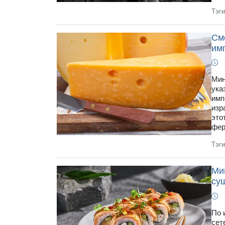
Тэг
См
имп
Мин
ука
имп
изр
это
фер
Тэг
Ми
су
По 
сетево