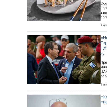
Соо
про
выя
пре
Тэг
«Ис
Ге
ЦА
Пре
мин
ЦАХ
обр
Тэг
«Х
«п