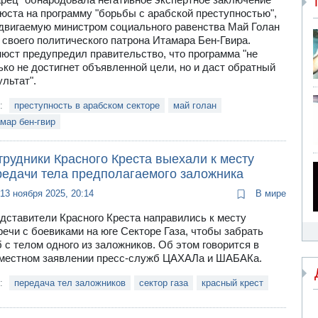
юста на программу "борьбы с арабской преступностью",
двигаемую министром социального равенства Май Голан
 своего политического патрона Итамара Бен-Гвира.
юст предупредил правительство, что программа "не
ько не достигнет объявленной цели, но и даст обратный
ультат".
и:
преступность в арабском секторе
май голан
мар бен-гвир
трудники Красного Креста выехали к месту
редачи тела предполагаемого заложника
13 ноября 2025, 20:14
В мире
дставители Красного Креста направились к месту
речи с боевиками на юге Секторе Газа, чтобы забрать
б с телом одного из заложников. Об этом говорится в
местном заявлении пресс-служб ЦАХАЛа и ШАБАКа.
и:
передача тел заложников
сектор газа
красный крест