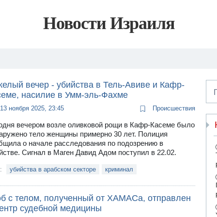
Новости Израиля
елый вечер - убийства в Тель-Авиве и Кафр-
семе, насилие в Умм-эль-Фахме
13 ноября 2025, 23:45
Происшествия
одня вечером возле оливковой рощи в Кафр-Касеме было
аружено тело женщины примерно 30 лет. Полиция
бщила о начале расследования по подозрению в
йстве. Сигнал в Маген Давид Адом поступил в 22.02.
и:
убийства в арабском секторе
криминал
об с телом, полученный от ХАМАСа, отправлен
центр судебной медицины