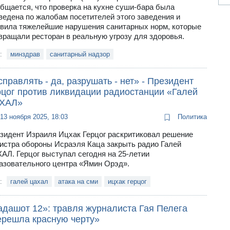
бщается, что проверка на кухне суши-бара была
ведена по жалобам посетителей этого заведения и
вила тяжелейшие нарушения санитарных норм, которые
вращали ресторан в реальную угрозу для здоровья.
и:
минздрав
санитарный надзор
правлять - да, разрушать - нет» - Президент
рцог против ликвидации радиостанции «Галей
ХАЛ»
13 ноября 2025, 18:03
Политика
зидент Израиля Ицхак Герцог раскритиковал решение
истра обороны Исраэля Каца закрыть радио Галей
АЛ. Герцог выступал сегодня на 25-летии
азовательного центра «Ямин Орэд».
и:
галей цахал
атака на сми
ицхак герцог
адашот 12»: травля журналиста Гая Пелега
ерешла красную черту»