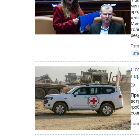
мин
про
для
Мин
тол
рез
Тэг
ита
Со
пе
Пре
вст
гро
сов
Тэг