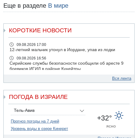
Еще в разделе
В мире
КОРОТКИЕ НОВОСТИ
09.08.2026 17:00
12-летний мальчик утонул в Иордане, упав из лодки
09.08.2026 16:56
Сирийские службы безопасности сообщили об аресте 9
боевиков ИГИЛ в районе Кунейтры
09.08.2026 16:53
Вся лента
Прогноз погоды: с понедельника усиление жары в
удаленных от моря районах Израиля
ПОГОДА В ИЗРАИЛЕ
09.08.2026 15:49
Хуситы сообщили об ударе дроном по саудовскому НПЗ
компании Aramco
Тель-Авив
09.08.2026 14:43
+32°
Умер пятилетний ребенок, забытый в закрытой машине
Прогноз погоды на 7 дней
ясно
в Лоде
Уровень воды в озере Кинерет
09.08.2026 13:54