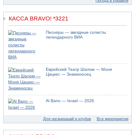
Погода в Израиле
Правительство переводит министерству обороны еще
миллиард шекелей сверх утвержденного бюджета "на
срочные секретные нужды"
КАССА BRAVO! *3221
Песняры — звездные солисты
легендарного ВИА
Еврейский Театр Шалом — Моня
Цацкес — Знаменосец
Al Bano — Israel — 2026
Для организаций и клубов
Все мероприятия