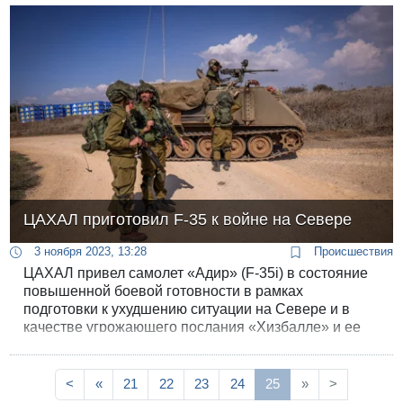
средствами ПВО.
ЦАХАЛ приготовил F-35 к войне на Севере
3 ноября 2023, 13:28
Происшествия
ЦАХАЛ привел самолет «Адир» (F-35i) в состояние
повышенной боевой готовности в рамках
подготовки к ухудшению ситуации на Севере и в
качестве угрожающего послания «Хизбалле» и ее
партнерам в Ливане и Сирии.
<
«
21
22
23
24
25
»
>