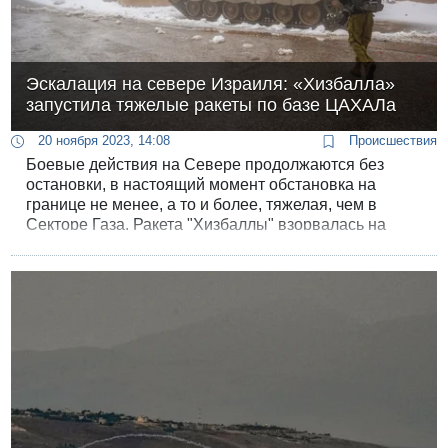
Эскалация на севере Израиля: «Хизбалла»
запустила тяжелые ракеты по базе ЦАХАЛа
20 ноября 2023, 14:08
Происшествия
Боевые действия на Севере продолжаются без
остановки, в настоящий момент обстановка на
границе не менее, а то и более, тяжелая, чем в
Секторе Газа. Ракета "Хизбаллы" взорвалась на
территории военной базы "Биранит", причинив
серьезные разрушения. Ответные удары по
инфраструктуре "Хизбаллы" в Ливане наносились
при участии боевого самолета ВВС ЦАХАЛа.