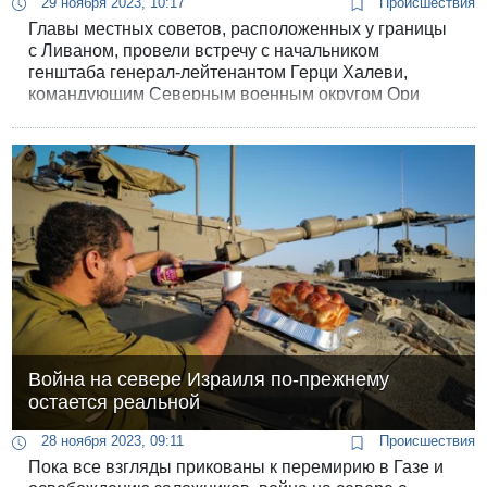
29 ноября 2023, 10:17
Происшествия
Главы местных советов, расположенных у границы
с Ливаном, провели встречу с начальником
генштаба генерал-лейтенантом Герци Халеви,
командующим Северным военным округом Ори
Гординым, командующим тылом генерал-майором
Рафи Майло и начальником кадрового управления
ЦАХАЛа генерал-майором Янивом Асором. На
встрече высоким чинам ЦАХАЛ были представлены
фотографии и видеозаписи того, как «Хизбалла»
продолжает патрули вблизи израильской
территории.
Война на севере Израиля по-прежнему
остается реальной
28 ноября 2023, 09:11
Происшествия
Пока все взгляды прикованы к перемирию в Газе и