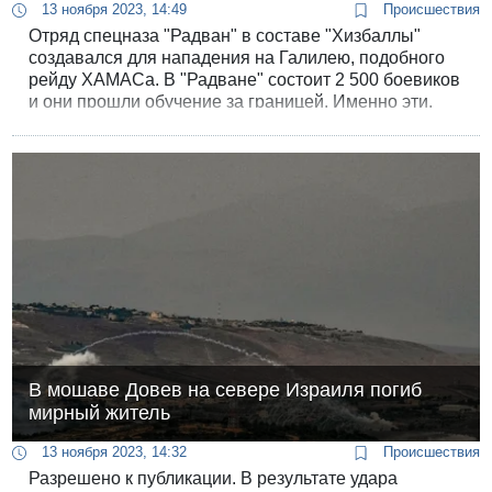
13 ноября 2023, 14:49
Происшествия
Отряд спецназа "Радван" в составе "Хизбаллы"
создавался для нападения на Галилею, подобного
рейду ХАМАСа. В "Радване" состоит 2 500 боевиков
и они прошли обучение за границей. Именно эти,
самые подготовленные головорезы ведут сейчас
обстрелы израильской территории.
В мошаве Довев на севере Израиля погиб
мирный житель
13 ноября 2023, 14:32
Происшествия
Разрешено к публикации. В результате удара