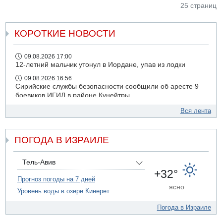
25 страниц
КОРОТКИЕ НОВОСТИ
09.08.2026 17:00
12-летний мальчик утонул в Иордане, упав из лодки
09.08.2026 16:56
Сирийские службы безопасности сообщили об аресте 9
боевиков ИГИЛ в районе Кунейтры
09.08.2026 16:53
Вся лента
Прогноз погоды: с понедельника усиление жары в
удаленных от моря районах Израиля
ПОГОДА В ИЗРАИЛЕ
09.08.2026 15:49
Хуситы сообщили об ударе дроном по саудовскому НПЗ
компании Aramco
Тель-Авив
09.08.2026 14:43
+32°
Умер пятилетний ребенок, забытый в закрытой машине
Прогноз погоды на 7 дней
ясно
в Лоде
Уровень воды в озере Кинерет
09.08.2026 13:54
Погода в Израиле
Правительство переводит министерству обороны еще
миллиард шекелей сверх утвержденного бюджета "на