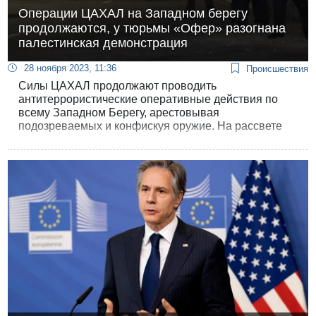
Операции ЦАХАЛ на Западном берегу
продолжаются, у тюрьмы «Офер» разогнана
палестинская демонстрация
28 ноября 2023, 11:36
Происшествия
Силы ЦАХАЛ продолжают проводить
антитеррористические оперативные действия по
всему Западном Берегу, арестовывая
подозреваемых и конфискуя оружие. На рассвете
произошло столкновение израильских силовиков и
палестинцев возле тюрьмы «Офер», куда будут
доставлены заключенные, предназначенные для
обмена в рамках сделки с ХАМАСом.