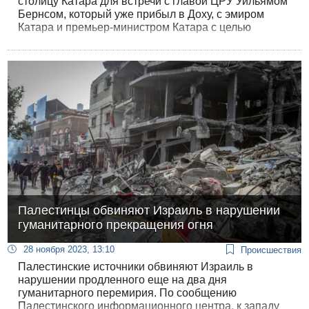
столицу Катара для встречи с главой ЦРУ Уильямом
Бернсом, который уже прибыл в Доху, с эмиром
Катара и премьер-министром Катара с целью
продвижения переговоров об освобождении
заложников.
Палестинцы обвиняют Израиль в нарушении
гуманитарного прекращения огня
28 ноября 2023, 13:10
Происшествия
Палестинские источники обвиняют Израиль в
нарушении продленного еще на два дня
гуманитарного перемирия. По сообщению
Палестинского информационного центра, к западу