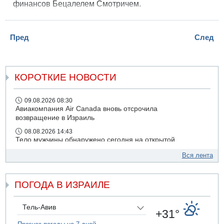
финансов Бецалелем Смотричем.
Пред
След
КОРОТКИЕ НОВОСТИ
09.08.2026 08:30
Авиакомпания Air Canada вновь отсрочила
возвращение в Израиль
08.08.2026 14:43
Тело мужчины обнаружено сегодня на открытой
местности недалеко от Реховота
Вся лента
08.08.2026 11:02
Трое убитых в результате российской ракетной атаки по
Киеву
ПОГОДА В ИЗРАИЛЕ
07.08.2026 20:43
Поножовщина в Тайбе: 3 мужчин серьезно ранены
Тель-Авив
+31°
07.08.2026 20:41
Ynet: "Хизбалла" запустила БПЛА со взрывчаткой по