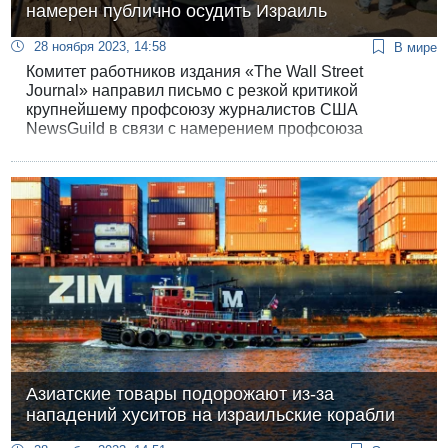
намерен публично осудить Израиль
28 ноября 2023, 14:58
В мире
Комитет работников издания «The Wall Street
Journal» направил письмо с резкой критикой
крупнейшему профсоюзу журналистов США
NewsGuild в связи с намерением профсоюза
опубликовать заявление, осуждающее Израиль.
Азиатские товары подорожают из-за
нападений хуситов на израильские корабли