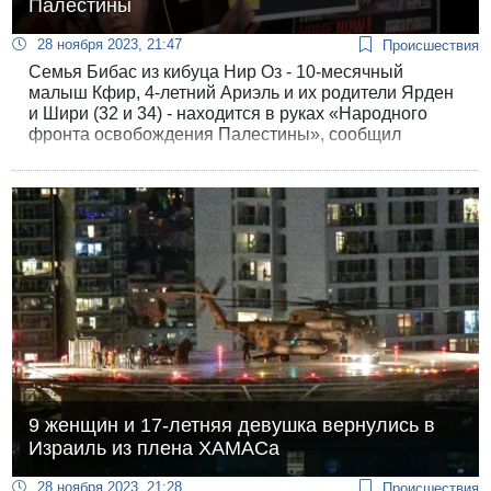
Палестины
28 ноября 2023, 21:47
Происшествия
Семья Бибас из кибуца Нир Оз - 10-месячный
малыш Кфир, 4-летний Ариэль и их родители Ярден
и Шири (32 и 34) - находится в руках «Народного
фронта освобождения Палестины», сообщил
вечером 12-й канал.
9 женщин и 17-летняя девушка вернулись в
Израиль из плена ХАМАСа
28 ноября 2023, 21:28
Происшествия