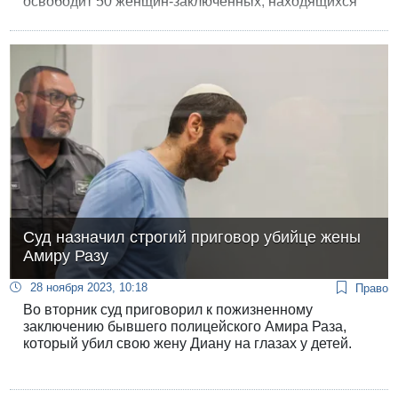
освободит 50 женщин-заключенных, находящихся
за решеткой по террористическим статьям.
Некоторые из заключенных не хотели выходить из
тюрьмы и возвращаться в Газу.
Суд назначил строгий приговор убийце жены
Амиру Разу
28 ноября 2023, 10:18
Право
Во вторник суд приговорил к пожизненному
заключению бывшего полицейского Амира Раза,
который убил свою жену Диану на глазах у детей.