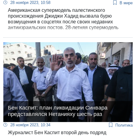
28 ноября 2023, 10:58
В мире
Американская супермодель палестинского
происхождения Джиджи Хадид вызвала бурю
возмущения в соцсетях после своих недавних
антиизраильских постов. 28-летняя супермодель
заявила, что Израиль убивал, пытал, насиловал,
похищал и унижал палестинцев за много-много лет
до внезапного нападения ХАМАСа 7 октября, а
также назвала Израиль единственной страной в
мире, держащей детей в качестве военнопленных.
Бен Каспит: план ликвидации Синвара
представлялся Нетанияху шесть раз
28 ноября 2023, 10:34
Политика
Журналист Бен Каспит второй день подряд