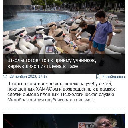
квартале 2023 года — что коллектив работает 24
часа в сутки 7 дней в неделю, несмотря на то, что
около 2000 работников были призваны в армию
резервистами.
Школы готовятся к приему учеников,
вернувшихся из плена в Газе
28 ноября 2023, 17:17
Калейдоскоп
Школы готовятся к возвращению на учебу детей,
похищенных ХАМАСом и возвращенных в рамках
сделки обмена пленных. Психологическая служба
Минобразования опубликовала письмо с
инструкциями для работников образования, а само
министерство представило план по подготовке к
возвращению учащихся, вернувшихся из плена, и их
интеграции в общество и систему образования.