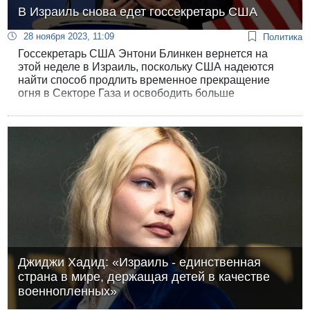
В Израиль снова едет госсекретарь США
28 ноября 2023, 11:09
Политика
Госсекретарь США Энтони Блинкен вернется на
этой неделе в Израиль, поскольку США надеются
найти способ продлить временное прекращение
огня в Секторе Газа и освободить больше
удерживаемых там заложников.
Джиджи Хадид: «Израиль - единственная
страна в мире, держащая детей в качестве
военнопленных»