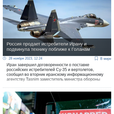
Россия продает истребители Ирану и
подвинула технику поближе к Голанам
28 ноября 2023, 12:24
В мире
Иран завершил договоренности о поставке
российских истребителей Су-35 и вертолетов,
сообщил во вторник иранскому информационному
агентству Tasnim заместитель министра обороны
Ирана, поскольку Тегеран и Москва налаживают
более тесные военные отношения.