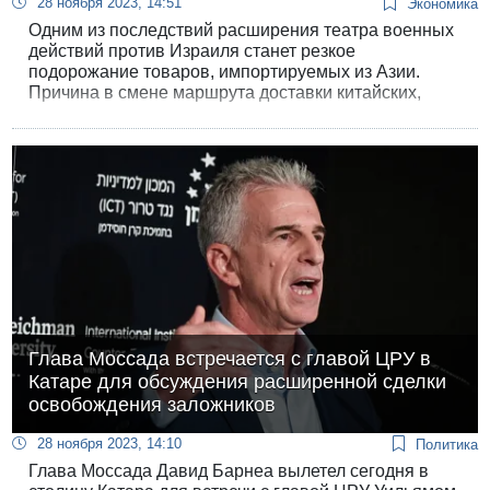
28 ноября 2023, 14:51
Экономика
Одним из последствий расширения театра военных
действий против Израиля станет резкое
подорожание товаров, импортируемых из Азии.
Причина в смене маршрута доставки китайских,
корейских, японских, индийских и прочих азиатских
товаров в израильские морские порты.
Глава Моссада встречается с главой ЦРУ в
Катаре для обсуждения расширенной сделки
освобождения заложников
28 ноября 2023, 14:10
Политика
Глава Моссада Давид Барнеа вылетел сегодня в