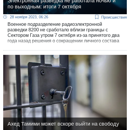
Электронная разведка не работала ночью и
по выходным: итоги 7 октября
28 ноября 2023, 06:26
Происшествия
Военное подразделение радиоэлектронной
разведки 8200 не сработало вблизи границы с
Сектором Газа утром 7 октября из-за принятого два
года назад решения о сокращении личного состава
и прекращении операций ночью и в выходные дни,
говорится в сюжете 11 канала.
Ахед Тамими может вскоре выйти на свободу