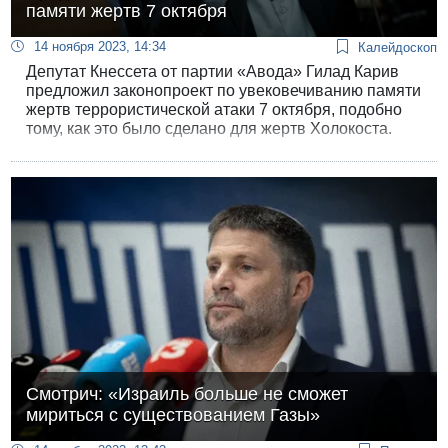
памяти жертв 7 октября
14 ноября 2023, 14:34
Калейдоскоп
Депутат Кнессета от партии «Авода» Гилад Карив
предложил законопроект по увековечиванию памяти
жертв террористической атаки 7 октября, подобно
тому, как это было сделано для жертв Холокоста.
Инициативу помимо «Аводы» поддержали
представители «Ликуда», «Еш Атид» и «Лагеря
государственников».
Смотрич: «Израиль больше не сможет
мириться с существованием Газы»