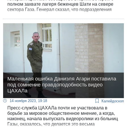
полном захвате лагеря беженцев Шати на севере
сектора Газа. Генерал сказал, что подразделения
его дивизии «разрушают центры и возможности
ХАМАСа, которые он выстраивал в течение многих
лет». Это один из бастионов военного крыла
ХАМАСа. Батальон «Шати» принял участие в
нападении на Израиль 7-го октября.
Маленькая ошибка Даниэля Агари поставила
под сомнение правдоподобность видео
ЦАХАЛа
14 ноября 2023, 19:18
Калейдоскоп
Пресс-служба ЦАХАЛа почти не участвовала в
борьбе за мировое общественное мнение, а когда,
наконец, начала выпускать видеоролики из больниц
Газы, оказалось, что делается это весьма