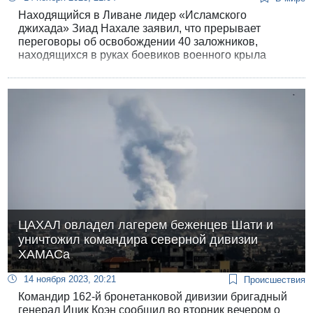
Находящийся в Ливане лидер «Исламского
джихада» Зиад Нахале заявил, что прерывает
переговоры об освобождении 40 заложников,
находящихся в руках боевиков военного крыла
организации, «в ожидании лучших условий».
ЦАХАЛ овладел лагерем беженцев Шати и
уничтожил командира северной дивизии
ХАМАСа
14 ноября 2023, 20:21
Происшествия
Командир 162-й бронетанковой дивизии бригадный
генерал Ицик Коэн сообщил во вторник вечером о