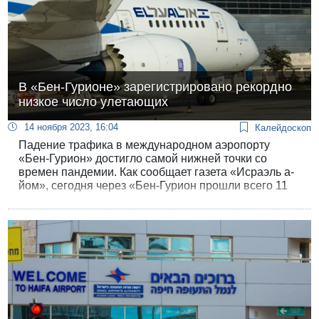
В «Бен-Гурионе» зарегистрировано рекордно
низкое число улетающих
14 ноября 2023, 16:04
Калейдоскоп
Падение трафика в международном аэропорту
«Бен-Гурион» достигло самой нижней точки со
времен пандемии. Как сообщает газета «Исраэль а-
йом», сегодня через «Бен-Гурион прошли всего 11
тысяч пассажиров, и большая часть из них
израильтяне, возвращающиеся из-за границы.