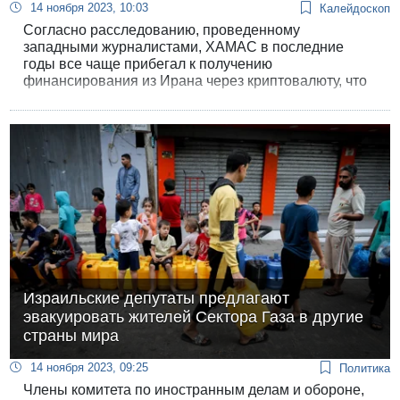
14 ноября 2023, 10:03
Калейдоскоп
Согласно расследованию, проведенному
западными журналистами, ХАМАС в последние
годы все чаще прибегал к получению
финансирования из Ирана через криптовалюту, что
помогало уклониться от надзора израильских и
американских спецслужб.
Израильские депутаты предлагают
эвакуировать жителей Сектора Газа в другие
страны мира
14 ноября 2023, 09:25
Политика
Члены комитета по иностранным делам и обороне,