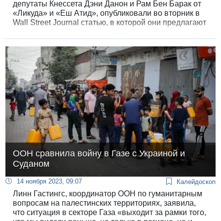
депутаты Кнессета Дэни Данон и Рам Бен Барак от
«Ликуда» и «Еш Атид», опубликовали во вторник в
Wall Street Journal статью, в которой они предлагают
добровольную эвакуацию арабов Газы в страны
мира.
ООН сравнила войну в Газе с Украиной и
Суданом
14 ноября 2023, 09:07
Калейдоскоп
Линн Гастингс, координатор ООН по гуманитарным
вопросам на палестинских территориях, заявила,
что ситуация в секторе Газа «выходит за рамки того,