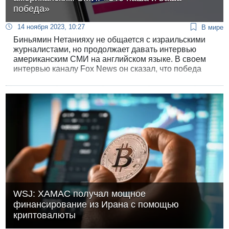
победа»
14 ноября 2023, 10:27
В мире
Биньямин Нетанияху не общается с израильскими
журналистами, но продолжает давать интервью
американским СМИ на английском языке. В своем
интервью каналу Fox News он сказал, что победа
Израиля в Газе - это победа всего западного мира.
WSJ: ХАМАС получал мощное
финансирование из Ирана с помощью
криптовалюты