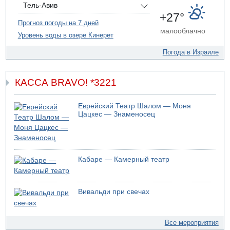
Тель-Авив
07.08.2026 19:16
+27°
ДТП в Ашдоде: тяжело ранены двое маленьких детей
Прогноз погоды на 7 дней
малооблачно
Уровень воды в озере Кинерет
07.08.2026 19:14
Скончался водитель, врезавшийся в стену в
Погода в Израиле
Иерусалиме
КАССА BRAVO! *3221
Еврейский Театр Шалом — Моня
Цацкес — Знаменосец
Кабаре — Камерный театр
Вивальди при свечах
Все мероприятия