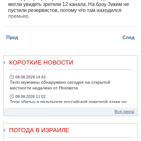
могли увидеть зрители 12 канала. На базу Зиким не
пустили резервистов, потому что там находился
премьер.
Пред
След
КОРОТКИЕ НОВОСТИ
08.08.2026 14:43
Тело мужчины обнаружено сегодня на открытой
местности недалеко от Реховота
08.08.2026 11:02
Трое убитых в результате российской ракетной атаки по
Киеву
Вся лента
07.08.2026 20:43
Поножовщина в Тайбе: 3 мужчин серьезно ранены
ПОГОДА В ИЗРАИЛЕ
07.08.2026 20:41
Ynet: "Хизбалла" запустила БПЛА со взрывчаткой по
силам ЦАХАЛ