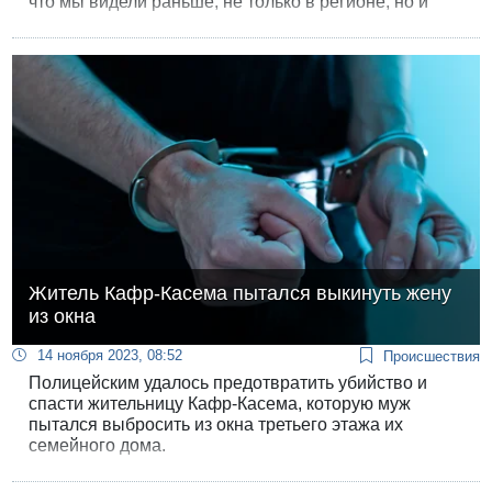
что мы видели раньше, не только в регионе, но и
практически в любой точке мира», а также сравнила
ситуацию с войной в Украине и Судане.
Житель Кафр-Касема пытался выкинуть жену
из окна
14 ноября 2023, 08:52
Происшествия
Полицейским удалось предотвратить убийство и
спасти жительницу Кафр-Касема, которую муж
пытался выбросить из окна третьего этажа их
семейного дома.