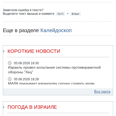
Заметили ошибку в тексте?
Выделите текст мышью и нажмите
+
Ctrl
Enter
Еще в разделе
Калейдоскоп
КОРОТКИЕ НОВОСТИ
05.08.2026 18:30
Израиль провел испытания системы противоракетной
обороны "Хец"
05.08.2026 18:28
МАДА призывает израильтян срочно сдавать кровь
05.08.2026 17:00
Вся лента
Бывший посол Израиля в ООН Гилад Эрдан объявит в
четверг о создании новой политической партии
ПОГОДА В ИЗРАИЛЕ
05.08.2026 13:49
На севере Израиля на берег выбросило тело