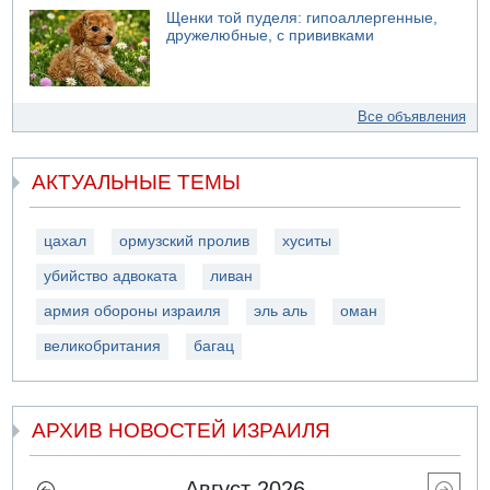
Щенки той пуделя: гипоаллергенные,
дружелюбные, с прививками
Все объявления
АКТУАЛЬНЫЕ ТЕМЫ
цахал
ормузский пролив
хуситы
убийство адвоката
ливан
армия обороны израиля
эль аль
оман
великобритания
багац
АРХИВ НОВОСТЕЙ ИЗРАИЛЯ
Август 2026