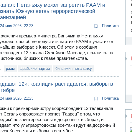
канал: Нетаньяху может запретить РААМ и
изнать Южную ветвь террористической
ганизацией
24 мая 2026, 22:23
Политика
кружении премьер-министра Биньямина Нетаньяху
уждают способ не допустить партию РААМ к участию в
жайших выборах в Кнессет. Об этом в сообщил
респондент 13 канала Сулейман Масваде, ссылаясь на
 источника, близких к главе правительства.
и:
раам
арабские партии
биньямин нетаньяху
адашот 12»: коалиция распадается, выборы в
нтябре
24 мая 2026, 21:23
Политика
зкий к премьер-министру корреспондент 12 телеканала
т Сегаль опровергает прогноз "Гаарец" о том, что
редим" не заинтересованы в досрочных выборах, и
едает, что ультраортодоксы все-таки идут на досрочный
пуск Кнессета и выборы в сентябре.