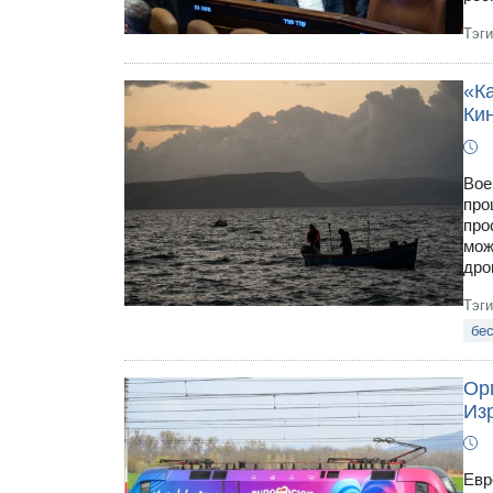
Тэг
«К
Ки
Вое
про
про
мож
дро
Тэг
бе
Ор
Из
Евр