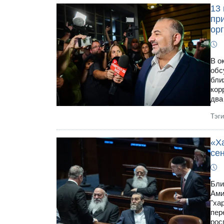
13 
пр
ор
В о
обс
бли
кор
два
Тэг
«Х
се
Бли
Ами
"ха
пер
рос