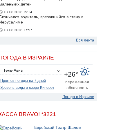
маленьких детей
07.08.2026 19:14
Скончался водитель, врезавшийся в стену в
Иерусалиме
07.08.2026 17:57
Подозреваемый в домогательствах в хостеле
- Гильбоа Дахан
Вся лента
07.08.2026 17:55
Обнародовано имя полицейского,
ПОГОДА В ИЗРАИЛЕ
подозреваемого в коррупционных
отношениях с Йоавом Элиаси
Тель-Авив
+26°
Прогноз погоды на 7 дней
переменная
Уровень воды в озере Кинерет
облачность
Погода в Израиле
КАССА BRAVO! *3221
Еврейский Театр Шалом —