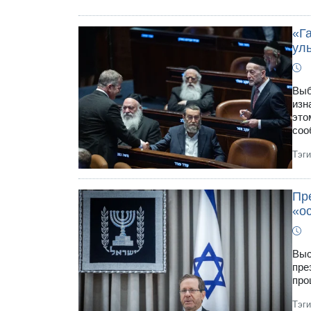
«Га
ул
Выб
изн
это
соо
Тэг
Пр
«о
Выс
пре
про
Тэг