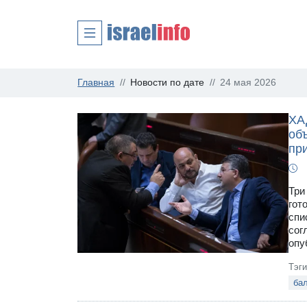
Главная
Новости по дате
24 мая 2026
ХА
об
пр
Три
гот
спи
сог
опу
Тэг
ба