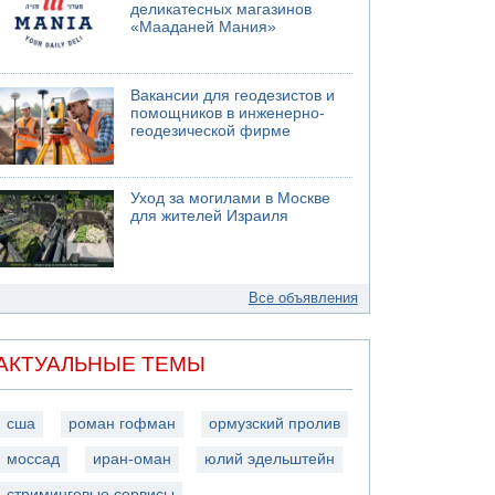
деликатесных магазинов
«Мааданей Мания»
Вакансии для геодезистов и
помощников в инженерно-
геодезической фирме
Уход за могилами в Москве
для жителей Израиля
Все объявления
АКТУАЛЬНЫЕ ТЕМЫ
сша
роман гофман
ормузский пролив
моссад
иран-оман
юлий эдельштейн
стриминговые сервисы