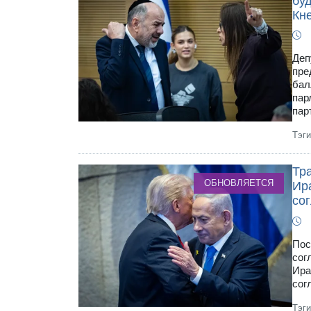
бу
Кн
Деп
пре
бал
пар
пар
Тэг
Тра
ОБНОВЛЯЕТСЯ
Ир
со
Пос
сог
Ира
сог
Тэг