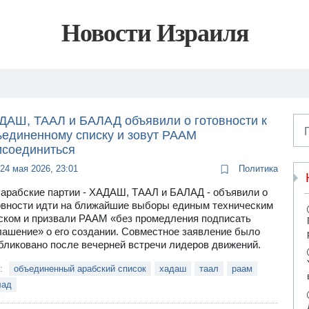
Новости Израиля
ДАШ, ТААЛ и БАЛАД объявили о готовности к
ъединенному списку и зовут РААМ
исоединиться
24 мая 2026, 23:01
Политика
 арабские партии - ХАДАШ, ТААЛ и БАЛАД - объявили о
овности идти на ближайшие выборы единым техническим
ском и призвали РААМ «без промедления подписать
лашение» о его создании. Совместное заявление было
бликовано после вечерней встречи лидеров движений.
и:
объединенный арабский список
хадаш
таал
раам
лад