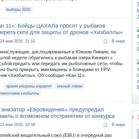
и:
выборы 2026
ан 11»: Бойцы ЦАХАЛа просят у рыбаков
нерета сети для защиты от дронов «Хизбаллы»
24 мая 2026, 21:10
В мире
ннослужащие, дислоцированные в Южном Ливане, на
шлой неделе обратились к рыбакам озера Кинерет с
сьбой продать или передать им рыболовные сети, чтобы
но было прикрыть ими машины и блиндажи от FPV-
нов «Хизбаллы». Об сообщил «Кан 11».
и:
армия обороны израиля
южный ливан
спилотники хизбаллы
ганизатор «Евровидения» предупредил
раиль о возможном отстранении от конкурса
24 мая 2026, 20:18
В мире
опейский вещательный союз (EBU) в очередной раз