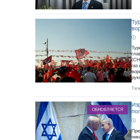
Ту
во
Тур
гла
(CH
газ
вор
рук
Тэг
Из
ОБНОВЛЯЕТСЯ
по
Пре
ник