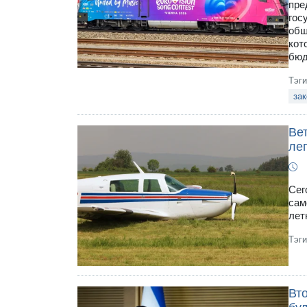
пре
гос
общ
кот
бюд
Тэг
за
Ве
ле
Сег
сам
лет
Тэг
Вт