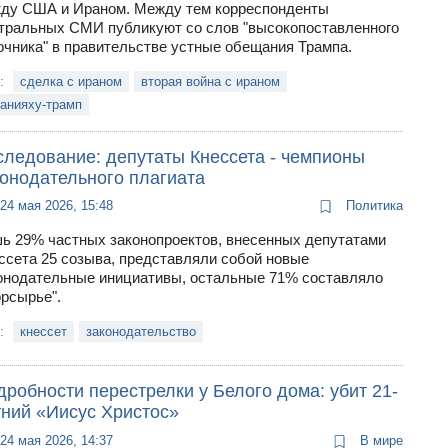
ду США и Ираном. Между тем корреспонденты
тральных СМИ публикуют со слов "высокопоставленного
очника" в правительстве устные обещания Трампа.
и:
сделка с ираном
вторая война с ираном
анияху-трамп
следование: депутаты Кнессета - чемпионы
конодательного плагиата
24 мая 2026, 15:48
Политика
ь 29% частных законопроектов, внесенных депутатами
ссета 25 созыва, представляли собой новые
онодательные инициативы, остальные 71% составляло
орсырье".
и:
кнессет
законодательство
робности перестрелки у Белого дома: убит 21-
тний «Иисус Христос»
24 мая 2026, 14:37
В мире