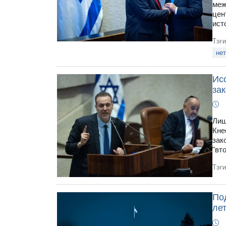
меж
цен
ист
Тэг
нет
Ис
за
Лиш
Кне
зак
"вт
Тэг
Под
ле