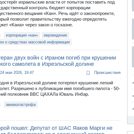
достерёг израильские власти от попыток поставить под
ударственный контроль бюджет корпорации
ественного вещания «Кан». Речь идёт о законопроекте,
орый позволит правительству ежегодно определять
жет «Кана» через закон о госказне.
и:
корпорация «кан»
евровидение
кон о средствах массовой информации
теран двух войн с Ираном погиб при крушении
гкого самолета в Изреэльской долине
24 мая 2026, 19:47
Происшествия
одня в Изреэльской долине потерпел крушение легкий
олет. Разрешено к публикации имя погибшего пилота - 50-
ний полковник ВВС ЦАХАЛа Юваль Инбар.
и:
авиакатастрофа
орой пошел: Депутат от ШАС Яаков Марги не