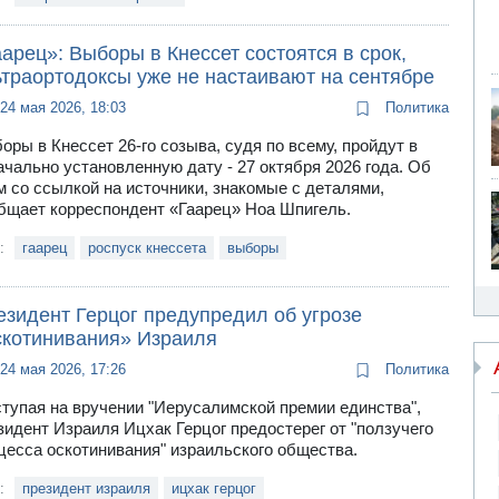
арец»: Выборы в Кнессет состоятся в срок,
ьтраортодоксы уже не настаивают на сентябре
24 мая 2026, 18:03
Политика
оры в Кнессет 26-го созыва, судя по всему, пройдут в
ачально установленную дату - 27 октября 2026 года. Об
м со ссылкой на источники, знакомые с деталями,
бщает корреспондент «Гаарец» Ноа Шпигель.
и:
гаарец
роспуск кнессета
выборы
езидент Герцог предупредил об угрозе
скотинивания» Израиля
24 мая 2026, 17:26
Политика
тупая на вручении "Иерусалимской премии единства",
зидент Израиля Ицхак Герцог предостерег от "ползучего
цесса оскотинивания" израильского общества.
и:
президент израиля
ицхак герцог