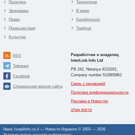
Политика
Технологии
Экономика
В мире
Право
Калейдоскоп
Происшествия
Трибуна
Культура
Разработчик и владелец
RSS
InterLink Info Ltd
Telegram
PB 242, Netanya 4210201,
Company number 512805862
Facebook
Связь с редакцией
Специальная версия сайта
Политика конфиденциальности
Реклама в Новостях
פרסמו אצלנו
News.IsraelInfo.co.il — Новости Израиля © 2003 —
2026
Условия использования информации
.