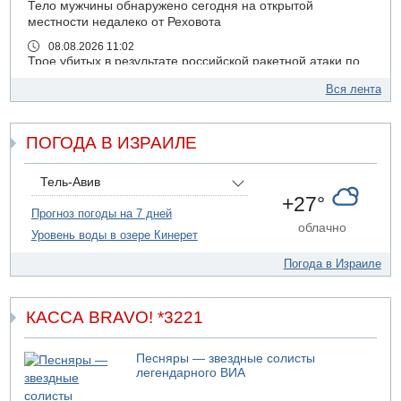
Тело мужчины обнаружено сегодня на открытой
местности недалеко от Реховота
08.08.2026 11:02
Трое убитых в результате российской ракетной атаки по
Киеву
Вся лента
07.08.2026 20:43
Поножовщина в Тайбе: 3 мужчин серьезно ранены
ПОГОДА В ИЗРАИЛЕ
07.08.2026 20:41
Ynet: "Хизбалла" запустила БПЛА со взрывчаткой по
силам ЦАХАЛ
Тель-Авив
07.08.2026 19:16
+27°
ДТП в Ашдоде: тяжело ранены двое маленьких детей
Прогноз погоды на 7 дней
облачно
Уровень воды в озере Кинерет
07.08.2026 19:14
Скончался водитель, врезавшийся в стену в
Погода в Израиле
Иерусалиме
07.08.2026 17:57
Подозреваемый в домогательствах в хостеле - Гильбоа
КАССА BRAVO! *3221
Дахан
07.08.2026 17:55
Песняры — звездные солисты
Обнародовано имя полицейского, подозреваемого в
легендарного ВИА
коррупционных отношениях с Йоавом Элиаси