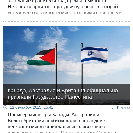
заседание правительства, премьер-министр
Нетанияху произнес праздничную речь, в которой
упомянул о возожности мира с нашими северными
соседями и "определенном прогрессе" на
переговорах с Сирией.
Канада, Австралия и Британия официально
признали Государство Палестина
21 сентября 2025, 16:42
В мире
Премьер-министры Канады, Австралии и
Великобритании опубликовали в последние
несколько минут официальные заявления о
признании Государства Палестина. Кир Стармер