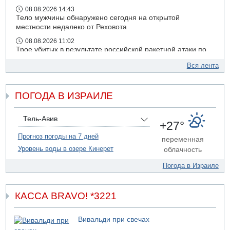
08.08.2026 14:43
Тело мужчины обнаружено сегодня на открытой
местности недалеко от Реховота
08.08.2026 11:02
Трое убитых в результате российской ракетной атаки по
Киеву
Вся лента
07.08.2026 20:43
Поножовщина в Тайбе: 3 мужчин серьезно ранены
ПОГОДА В ИЗРАИЛЕ
07.08.2026 20:41
Ynet: "Хизбалла" запустила БПЛА со взрывчаткой по
силам ЦАХАЛ
Тель-Авив
+27°
07.08.2026 19:16
ДТП в Ашдоде: тяжело ранены двое маленьких детей
Прогноз погоды на 7 дней
переменная
Уровень воды в озере Кинерет
облачность
07.08.2026 19:14
Скончался водитель, врезавшийся в стену в
Погода в Израиле
Иерусалиме
КАССА BRAVO! *3221
Вивальди при свечах