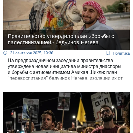
Правительство утвердило план «борьбы с
палестинизацией» бедуинов Негева
21 сентября 2025, 19:36
Политика
На предпраздничном заседании правительства
утверждена новая инициатива министра диаспоры
и борьбы с антисемитизмом Амихая Шикли: план
"перевоспитания" бедуинов Негева, изоляции их от
палестинских родичей и превращения в добрых
патриотов Израиля.