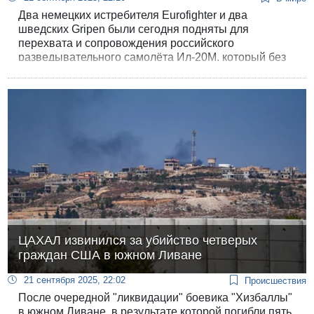
Два немецких истребителя Eurofighter и два
шведских Gripen были сегодня подняты для
перехвата и сопровождения российского
разведывательного самолёта Ил-20М, который без
предварительного уведомления и без связи с
диспетчерскими службами появился над
международными водами Балтики.
ЦАХАЛ извинился за убийство четверых
граждан США в южном Ливане
21 сентября 2025, 22:02
Происшествия
После очередной "ликвидации" боевика "Хизбаллы"
в южном Ливане, в результате которой погибли пять