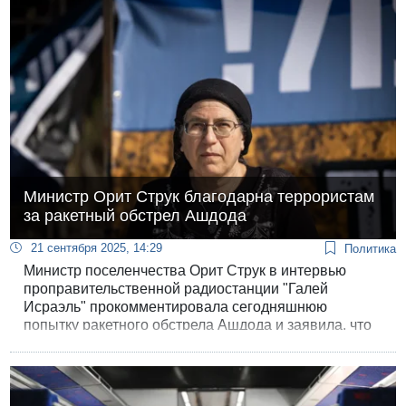
Министр Орит Струк благодарна террористам
за ракетный обстрел Ашдода
21 сентября 2025, 14:29
Политика
Министр поселенчества Орит Струк в интервью
проправительственной радиостанции "Галей
Исраэль" прокомментировала сегодняшнюю
попытку ракетного обстрела Ашдода и заявила, что
"почти хочет сказать спасибо террористам" за эту
атаку.