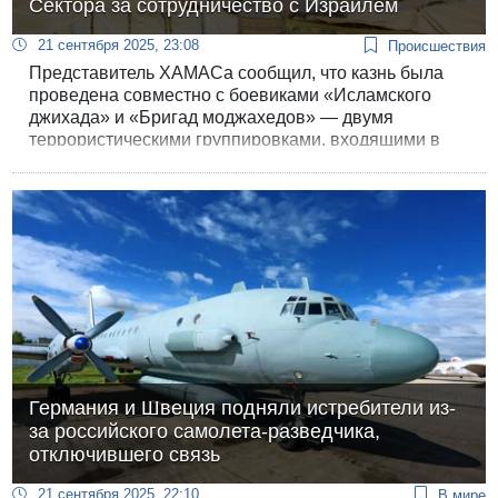
Сектора за сотрудничество с Израилем
21 сентября 2025, 23:08
Происшествия
Представитель ХАМАСа сообщил, что казнь была
проведена совместно с боевиками «Исламского
джихада» и «Бригад моджахедов» — двумя
террористическими группировками, входящими в
совместный оперативный штаб с ХАМАСом.
Германия и Швеция подняли истребители из-
за российского самолета-разведчика,
отключившего связь
21 сентября 2025, 22:10
В мире