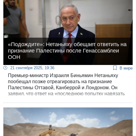
«Подождите»: Нетаньяху обещает ответить на
признание Палестины после Генассамблеи
ООН
21 сентября 2025, 19:36
В мире
Премьер-министр Израиля Биньямин Нетаньяху
пообещал позже отреагировать на признание
Палестины Оттавой, Канберрой и Лондоном. Он
заявил, что ответ на «последнюю попытку навязать
нам террористическое государство в сердце нашей
страны» будет дан после его возвращения из США:
«Подождите».