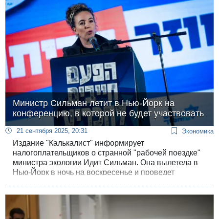
Авраама.
Министр Сильман летит в Нью-Йорк на
конференцию, в которой не будет участвовать
21 сентября 2025, 20:31
Экономика
Издание "Калькалист" информирует
налогоплательщиков о странной "рабочей поездке"
министра экологии Идит Сильман. Она вылетела в
Нью-Йорк в ночь на воскресенье и проведет
праздники в США за счет ведомственного бюджета,
но никакой информации о целях и программе визита
официально не опубликовано.