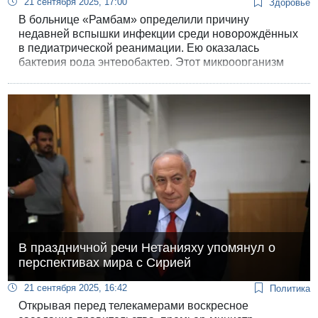
21 сентября 2025, 17:00
Здоровье
В больнице «Рамбам» определили причину
недавней вспышки инфекции среди новорождённых
в педиатрической реанимации. Ею оказалась
бактерия рода энтеробактер. Этот микроорганизм
обычно присутствует в кишечнике человека и
животных, однако при проникновении в кровоток
или лёгкие может стать опасным.
В праздничной речи Нетанияху упомянул о
перспективах мира с Сирией
21 сентября 2025, 16:42
Политика
Открывая перед телекамерами воскресное