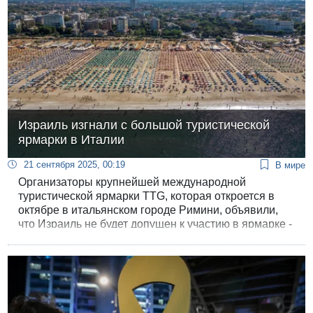
Израиль изгнали с большой туристической
ярмарки в Италии
21 сентября 2025, 00:19
В мире
Организаторы крупнейшей международной
туристической ярмарки TTG, которая откроется в
октябре в итальянском городе Римини, объявили,
что Израиль не будет допущен к участию в ярмарке -
приглашение отменено по требованию местных
властей, мэрии города Римини и региональной
администрации округа Эмилия-Романья.