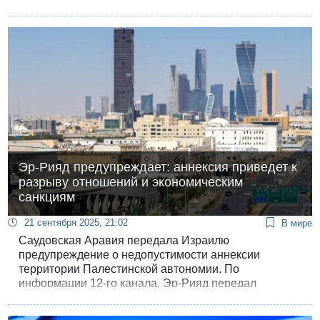
обозреватели сходятся в том, что в правительстве
не рассчитывают получить от Трампа "зеленый свет"
на аннексию территорий, и прорабатывают другие
варианты ответа.
Эр-Рияд предупреждает: аннексия приведет к
разрыву отношений и экономическим
санкциям
21 сентября 2025, 21:02
В мире
Саудовская Аравия передала Израилю
предупреждение о недопустимости аннексии
территории Палестинской автономии. По
информации 12-го канала, Эр-Рияд передал
сообщение, что такие шаги «закроют дверь для
нормализации» и поставят под угрозу Соглашения