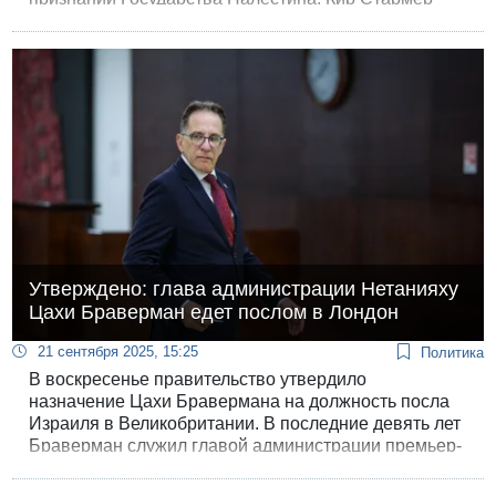
подчеркнул, что это никак не "награда для ХАМАСа",
потому что в палестинском государстве он не имеет
будущего.
Утверждено: глава администрации Нетанияху
Цахи Браверман едет послом в Лондон
21 сентября 2025, 15:25
Политика
В воскресенье правительство утвердило
назначение Цахи Бравермана на должность посла
Израиля в Великобритании. В последние девять лет
Браверман служил главой администрации премьер-
министра, и вокруг его почетной отставки ходит
много слухов и домыслов.