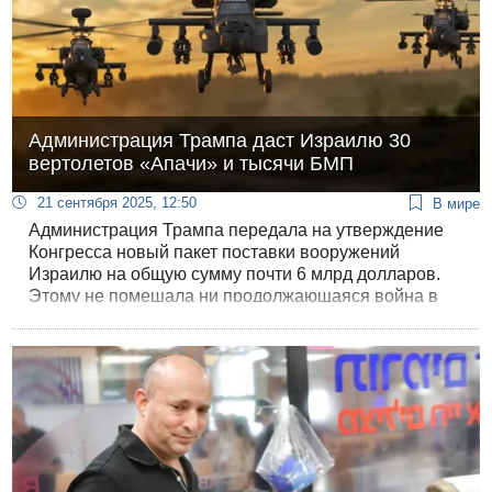
Администрация Трампа даст Израилю 30
вертолетов «Апачи» и тысячи БМП
21 сентября 2025, 12:50
В мире
Администрация Трампа передала на утверждение
Конгресса новый пакет поставки вооружений
Израилю на общую сумму почти 6 млрд долларов.
Этому не помешала ни продолжающаяся война в
Газе, ни удар ЦАХАЛа по штаб-квартире ХАМАСа в
Дохе, которые создал немалые трудности во
взаимоотношениях США с арабскими союзниками.