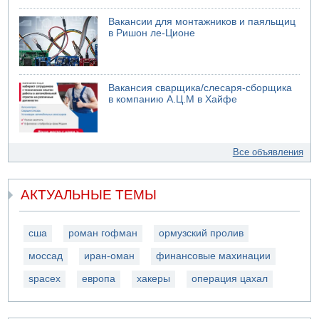
Вакансии для монтажников и паяльщиц
в Ришон ле-Ционе
Вакансия сварщика/слесаря-сборщика
в компанию А.Ц.М в Хайфе
Все объявления
АКТУАЛЬНЫЕ ТЕМЫ
сша
роман гофман
ормузский пролив
моссад
иран-оман
финансовые махинации
spacex
европа
хакеры
операция цахал