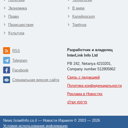
Экономика
В мире
Право
Калейдоскоп
Происшествия
Трибуна
Культура
Разработчик и владелец
RSS
InterLink Info Ltd
Telegram
PB 242, Netanya 4210201,
Company number 512805862
Facebook
Связь с редакцией
Специальная версия сайта
Политика конфиденциальности
Реклама в Новостях
פרסמו אצלנו
News.IsraelInfo.co.il — Новости Израиля © 2003 —
2026
Условия использования информации
.