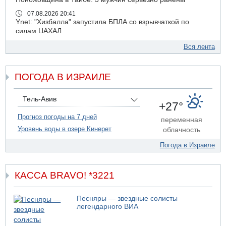
07.08.2026 20:41
Ynet: "Хизбалла" запустила БПЛА со взрывчаткой по
силам ЦАХАЛ
07.08.2026 19:16
Вся лента
ДТП в Ашдоде: тяжело ранены двое маленьких детей
07.08.2026 19:14
ПОГОДА В ИЗРАИЛЕ
Скончался водитель, врезавшийся в стену в
Иерусалиме
07.08.2026 17:57
Тель-Авив
+27°
Подозреваемый в домогательствах в хостеле - Гильбоа
Дахан
Прогноз погоды на 7 дней
переменная
Уровень воды в озере Кинерет
облачность
07.08.2026 17:55
Обнародовано имя полицейского, подозреваемого в
Погода в Израиле
коррупционных отношениях с Йоавом Элиаси
07.08.2026 17:51
БАГАЦ отказался заморозить лишение налоговых льгот
КАССА BRAVO! *3221
для уклонистов-харедим
07.08.2026 17:48
Песняры — звездные солисты
В Иерусалиме водитель врезался в забор и серьезно
легендарного ВИА
пострадал
07.08.2026 13:47