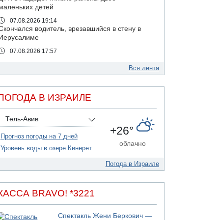
маленьких детей
07.08.2026 19:14
Скончался водитель, врезавшийся в стену в
Иерусалиме
07.08.2026 17:57
Подозреваемый в домогательствах в хостеле
- Гильбоа Дахан
Вся лента
07.08.2026 17:55
Обнародовано имя полицейского,
ПОГОДА В ИЗРАИЛЕ
подозреваемого в коррупционных
отношениях с Йоавом Элиаси
Тель-Авив
07.08.2026 17:51
+26°
БАГАЦ отказался заморозить лишение
Прогноз погоды на 7 дней
налоговых льгот для уклонистов-харедим
облачно
Уровень воды в озере Кинерет
07.08.2026 17:48
В Иерусалиме водитель врезался в забор и
Погода в Израиле
серьезно пострадал
07.08.2026 13:47
Ливанская армия сообщила о ранении
КАССА BRAVO! *3221
солдата
07.08.2026 13:39
Спектакль Жени Беркович —