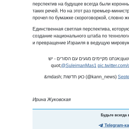
перспектив на будущее всегда были коронн
таких речей. Но на этот раз премьер-минис
прочел по бумажке скороговоркой, словно ж
Единственная светлая перспектива, котору
создание национального штаба по технологи
и превращение Израиля в ведущую мировую
ראש הממשלה בנימין נתניהו בפתח ישיבת הממשלה: &quot;אנחנו מקיימים מגעים עם הסורים - יש
@SuleimanMas1
pic.twitter.c
&mdash; כאן חדשות (@kann_news)
Sept
Ирина Жуковская
Будьте всегда 
Telegram-к