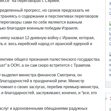
ессе" на переговорах с Сирией.
ределенный прогресс, но сроков предсказать не
остраняясь о содержании и перспективах переговоров
и переговоры сами по себе являются важным
ько благодаря военным победам Израиля.
ияху назвал 12-дневную войну с Ираном, которая,
ь и весь еврейский народ от иранской ядерной и
ективе общего признания палестинского государства
ат” в ООН, а он сам скоро встретится с Трампом.
у выделил министра финансов Смотрича, он
благодарностей в праздничной речи. Министр
помнил о своих заслугах, перебив премьер-министра,
и благодарностей, заслуживают, конечно, и “все, кто
заслуг и вдохновенными обещаниями радужных