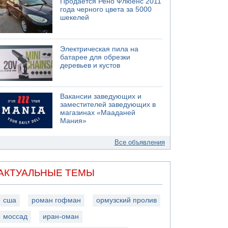
Продается Рено Флюенс 2011
года черного цвета за 5000
шекелей
Электрическая пила на
батарее для обрезки
деревьев и кустов
Вакансии заведующих и
заместителей заведующих в
магазинах «Мааданей
Мания»
Все объявления
АКТУАЛЬНЫЕ ТЕМЫ
сша
роман гофман
ормузский пролив
моссад
иран-оман