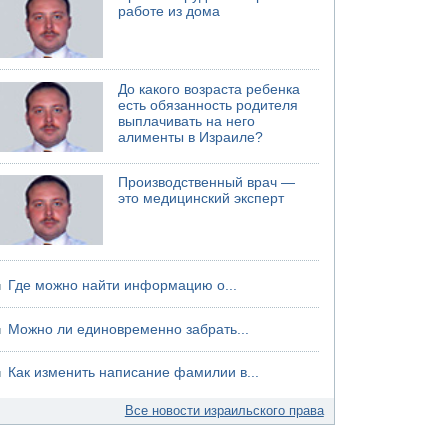
работе из дома
06.08.2026 13:07
Возле Кирьят-Арбы пожар на местности
06.08.2026 12:06
США не будут давить на Израиль в вопросе
До какого возраста ребенка
Ливана
есть обязанность родителя
выплачивать на него
06.08.2026 11:41
алименты в Израиле?
Трое подростков ограбили сексшоп в Холоне
Производственный врач —
это медицинский эксперт
Где можно найти информацию о...
Можно ли единовременно забрать...
Как изменить написание фамилии в...
Все новости израильского права