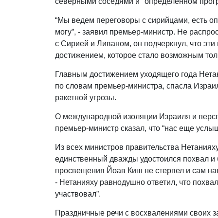
северными соседями и "определенном прогр
“Мы ведем переговоры с сирийцами, есть оп
могу”, - заявил премьер-министр. Не распр
с Сирией и Ливаном, он подчеркнул, что эт
достижением, которое стало возможным тол
Главным достижением уходящего года Нетан
по словам премьер-министра, спасла Израил
ракетной угрозы.
О международной изоляции Израиля и персп
премьер-министр сказал, что “нас еще услыш
Из всех министров правительства Нетаниях
единственный дважды удостоился похвал и 
просвещения Йоав Киш не стерпел и сам на
- Нетанияху равнодушно ответил, что похвал 
участвовал”.
Праздничные речи с восхвалениями своих 