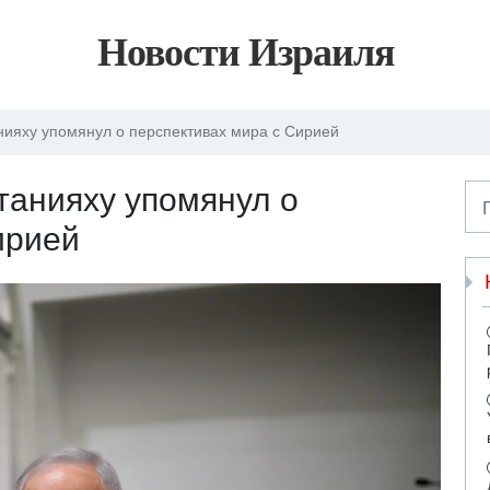
Новости Израиля
нияху упомянул о перспективах мира с Сирией
танияху упомянул о
ирией