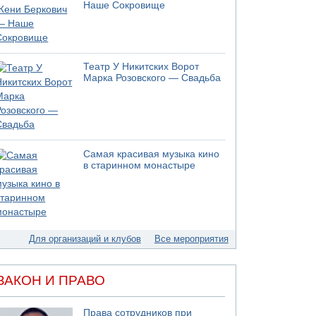
Моджтаба Хаменеи в плохом состоянии
Наше Сокровище
07.08.2026 11:55
Министр обороны ушел с заседания кабинета
на свадьбу
07.08.2026 11:05
Театр У Никитских Ворот
Саудовская Аравия опасается нападения
Марка Розовского — Свадьба
хуситов и иракских ополченцев
07.08.2026 08:29
В Бат-Яме утонул мужчина
07.08.2026 08:29
Стрельба в школе Таиланда
Самая красивая музыка кино
в старинном монастыре
07.08.2026 06:47
Недалеко от Бейт-Шемеша погиб
велосипедист
07.08.2026 06:24
Саудовская Аравия сообщает о нападении
хуситов
Для организаций и клубов
Все мероприятия
06.08.2026 13:43
И еще иранские агенты
ЗАКОН И ПРАВО
06.08.2026 13:13
Арестованы двое подозреваемых в стрельбе
по электрической компании
Права сотрудников при