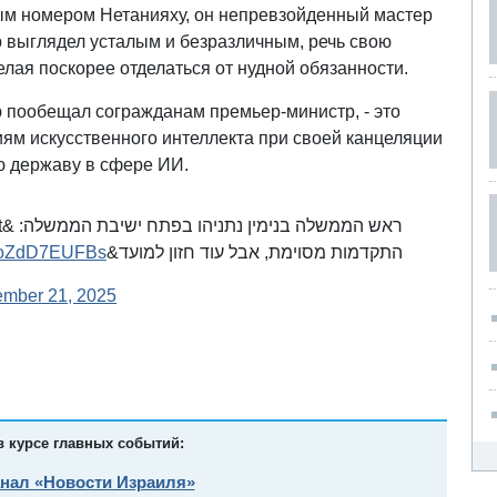
ым номером Нетанияху, он непревзойденный мастер
тр выглядел усталым и безразличным, речь свою
елая поскорее отделаться от нудной обязанности.
ю пообещал согражданам премьер-министр, - это
ям искусственного интеллекта при своей канцеляции
 державу в сфере ИИ.
om/oZdD7EUFBs
התקדמות מסוימת, אבל עוד חזון למועד&quot;
ember 21, 2025
в курсе главных событий:
анал «Новости Израиля»