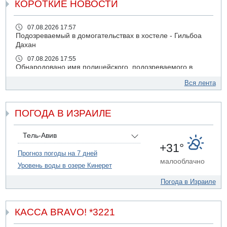
КОРОТКИЕ НОВОСТИ
07.08.2026 17:57
Подозреваемый в домогательствах в хостеле - Гильбоа
Дахан
07.08.2026 17:55
Обнародовано имя полицейского, подозреваемого в
коррупционных отношениях с Йоавом Элиаси
Вся лента
07.08.2026 17:51
БАГАЦ отказался заморозить лишение налоговых льгот
для уклонистов-харедим
ПОГОДА В ИЗРАИЛЕ
07.08.2026 17:48
В Иерусалиме водитель врезался в забор и серьезно
Тель-Авив
пострадал
+31°
Прогноз погоды на 7 дней
07.08.2026 13:47
малооблачно
Ливанская армия сообщила о ранении солдата
Уровень воды в озере Кинерет
07.08.2026 13:39
Погода в Израиле
Моджтаба Хаменеи в плохом состоянии
07.08.2026 11:55
Министр обороны ушел с заседания кабинета на
КАССА BRAVO! *3221
свадьбу