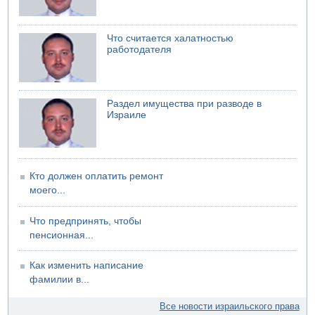
Трое подростков ограбили сексшоп в Холоне
06.08.2026 08:45
Взрыв в Северном Тель-Авиве
Что считается халатностью
работодателя
06.08.2026 08:11
Украинская атака на российский НПЗ
05.08.2026 18:30
Израиль провел испытания системы противоракетной
Раздел имущества при разводе в
обороны "Хец"
Израиле
05.08.2026 18:28
МАДА призывает израильтян срочно сдавать кровь
Кто должен оплатить ремонт
моего...
Что предпринять, чтобы
пенсионная...
Как изменить написание
фамилии в...
Все новости израильского права