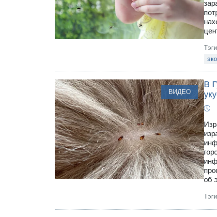
зар
пот
нах
цен
Тэг
эко
В Г
ВИДЕО
ук
Изр
изр
инф
гор
инф
про
об 
Тэг