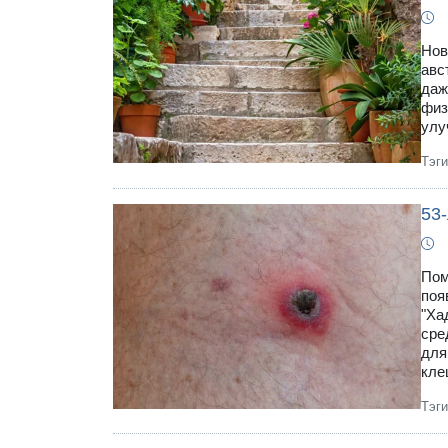
Нов
авс
даж
физ
улу
Тэг
53-
Пом
поя
"Ха
сре
для
кле
Тэг