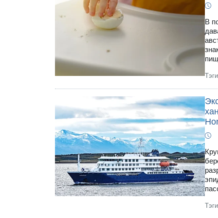
В п
дав
авс
зна
пищ
Тэг
Эк
ха
Ho
Кру
бер
раз
эпи
пас
Тэг