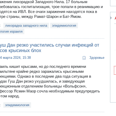
ажения лихорадкой Западного Нила. 17 больным
ребовалась госпитализация, трое попали в реанимацию и
одятся на ИВЛ. Все очаги заражения находятся пока в
тре страны, между Рамат-Шарон и Бат-Ямом.
и:
лихорадка западного нила
эпидемиология
логия израиля
уш Дан резко участились случаи инфекций от
усов крысиных блох
4 марта 2024, 15:38
Здоровье
аиль кишит крысами, но до последнего времени
аильтяне крайне редко заражались крысиными
екциями. Однако в последние два года ситуация в
одах Гуш Дан резко ухудшилась, и заведующая
екционным отделением больницы «Вольфсон»,
фессор Ясмин Маор сочла необходимым предупредить
этом народ.
и:
эпидемиология