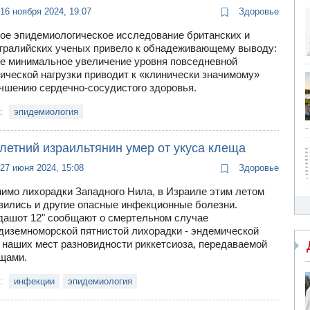
16 ноября 2024, 19:07
Здоровье
ое эпидемиологическое исследование британских и
тралийских ученых привело к обнадеживающему выводу:
е минимальное увеличение уровня повседневной
ической нагрузки приводит к «клинически значимому»
чшению сердечно-сосудистого здоровья.
и:
эпидемиология
летний израильтянин умер от укуса клеща
27 июня 2024, 15:08
Здоровье
имо лихорадки Западного Нила, в Израиле этим летом
вились и другие опасные инфекционные болезни.
дашот 12" сообщают о смертельном случае
диземноморской пятнистой лихорадки - эндемической
 наших мест разновидности риккетсиоза, передаваемой
щами.
и:
инфекции
эпидемиология