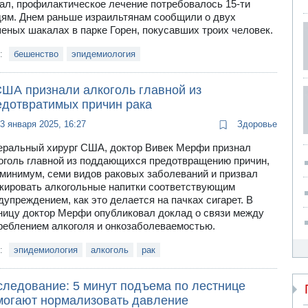
ал, профилактическое лечение потребовалось 15-ти
ям. Днем раньше израильтянам сообщили о двух
еных шакалах в парке Горен, покусавших троих человек.
и:
бешенство
эпидемиология
США признали алкоголь главной из
едотвратимых причин рака
3 января 2025, 16:27
Здоровье
еральный хирург США, доктор Вивек Мерфи признал
оголь главной из поддающихся предотвращению причин,
 минимум, семи видов раковых заболеваний и призвал
кировать алкогольные напитки соответствующим
дупреждением, как это делается на пачках сигарет. В
ницу доктор Мерфи опубликовал доклад о связи между
реблением алкоголя и онкозаболеваемостью.
и:
эпидемиология
алкоголь
рак
следование: 5 минут подъема по лестнице
могают нормализовать давление