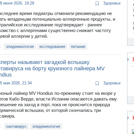
8 июня 2026, 19:29
Здоровье
оследнее время педиатры отменили рекомендацию не
ать младенцам потенциально аллергенные продукты, и
тралийское исследование подтверждает - раннее
комство с аллергенами существенно снижает частоту
евой аллергии у детей.
и:
эпидемиология
исследования
питание
сперты называют загадкой вспышку
нтавируса на борту круизного лайнера MV
ndius
5 мая 2026, 21:34
Здоровье
изный лайнер MV Hondius по-прежнему стоит на якоре у
егов Кабо Верде, власти Испании опасаются давать ему
решение на заход в порт, пока не прояснится природа
демической вспышки, от которой скончались три
сажира.
и:
хантавирус
эпидемиология