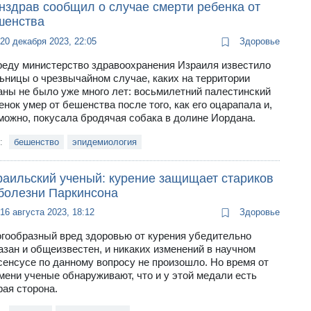
нздрав сообщил о случае смерти ребенка от
шенства
20 декабря 2023, 22:05
Здоровье
реду министерство здравоохранения Израиля известило
ьницы о чрезвычайном случае, каких на территории
аны не было уже много лет: восьмилетний палестинский
енок умер от бешенства после того, как его оцарапала и,
можно, покусала бродячая собака в долине Иордана.
и:
бешенство
эпидемиология
раильский ученый: курение защищает стариков
 болезни Паркинсона
16 августа 2023, 18:12
Здоровье
гообразный вред здоровью от курения убедительно
азан и общеизвестен, и никаких изменений в научном
сенсусе по данному вопросу не произошло. Но время от
мени ученые обнаруживают, что и у этой медали есть
рая сторона.