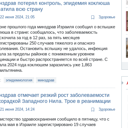
нздрав потерял контроль, эпидемия коклюша
ватила всю страну
22 июня 2024, 21:05
Здоровье
юне прошлого года минздрав Израиля сообщил о вспышке
люша в стране: сообщалось, что заболеваемость
скочила за год в 12 раз, за пять месяцев
егистрированы 250 случаев тяжелого и опасного
олевания. Остановить вспышку не удалось, инфекция
ла за пределы районов с пониженным уровнем
цинации и быстро распространяется по всей стране. С
ала 2024 года коклюшем заразились уже 1,863
аильтянина.
и:
эпидемиология
минздрав
нздрав отмечает резкий рост заболеваемости
хорадкой Западного Нила. Трое в реанимации
21 июня 2024, 14:24
Здоровье
истерство здравоохранения сообщило в пятницу, что с
ала мая в Израиле зарегистрировано 19 случаев