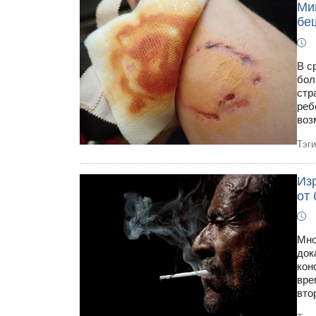
Ми
бе
В с
бол
стр
реб
воз
Тэг
Из
от
Мно
док
кон
вре
вто