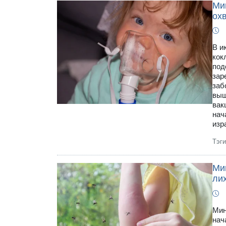
Ми
ох
В и
кок
под
зар
заб
выш
вак
нач
изр
Тэг
Ми
ли
Мин
нач