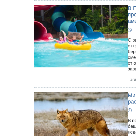
В 
пр
ам
С р
отк
бер
сме
от 
зар
Тэг
Ми
рас
В п
беш
нед