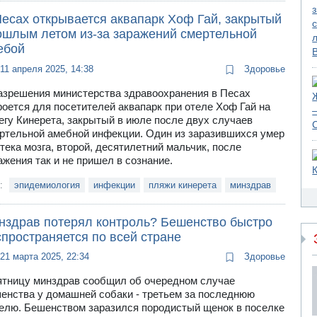
Песах открывается аквапарк Хоф Гай, закрытый
ошлым летом из-за заражений смертельной
ебой
11 апреля 2025, 14:38
Здоровье
азрешения министерства здравоохранения в Песах
роется для посетителей аквапарк при отеле Хоф Гай на
егу Кинерета, закрытый в июле после двух случаев
ртельной амебной инфекции. Один из заразившихся умер
отека мозга, второй, десятилетний мальчик, после
ажения так и не пришел в сознание.
и:
эпидемиология
инфекции
пляжи кинерета
минздрав
нздрав потерял контроль? Бешенство быстро
пространяется по всей стране
21 марта 2025, 22:34
Здоровье
ятницу минздрав сообщил об очередном случае
енства у домашней собаки - третьем за последнюю
елю. Бешенством заразился породистый щенок в поселке