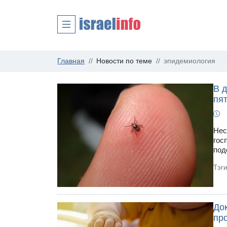
Главная
Новости по теме
эпидемиология
В 
пя
Нес
гос
под
Тэг
До
пр