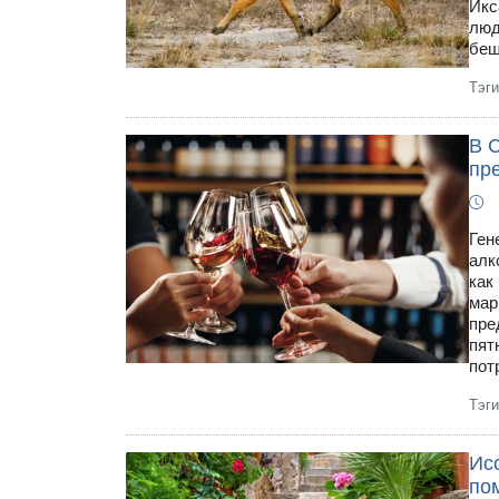
Икс
люд
беш
Тэг
В 
пр
Ген
алк
как
мар
пре
пят
пот
Тэг
Ис
по