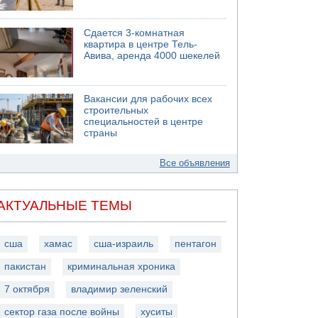
Сдается 3-комнатная
квартира в центре Тель-
Авива, аренда 4000 шекелей
Вакансии для рабочих всех
строительных
специальностей в центре
страны
Все объявления
АКТУАЛЬНЫЕ ТЕМЫ
сша
хамас
сша-израиль
пентагон
пакистан
криминальная хроника
7 октября
владимир зеленский
сектор газа после войны
хуситы