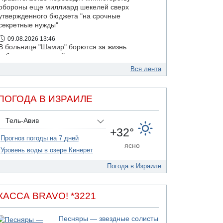
обороны еще миллиард шекелей сверх
утвержденного бюджета "на срочные
секретные нужды"
09.08.2026 13:46
В больнице "Шамир" борются за жизнь
забытого в закрытой машине пятилетнего
ребенка
Вся лента
09.08.2026 13:38
NYT: Хизбалла переживает самый серьезный
финансовый кризис за многие годы
ПОГОДА В ИЗРАИЛЕ
09.08.2026 13:29
Трагедия в Мексике: четырехлетний
Тель-Авив
израильский ребенок утонул, упав в бассейн
+32°
Прогноз погоды на 7 дней
ясно
Уровень воды в озере Кинерет
Погода в Израиле
КАССА BRAVO! *3221
Песняры — звездные солисты