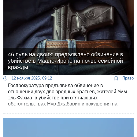
46 пуль на двоих: предъявлено обвинение в
убийстве в Маале-Ироне на почве семейной
вражды
12 ноября 2025, 09:12
Право
Госпрокуратура предъявила обвинение в
отношении двух двоюродных братьев, жителей Умм-
эль-Фахма, в убийстве при отягчающих
обстоятельствах Нур Джабарин и покушения на
убийство ее мужа, Карема Джабарина, на почве
семейного конфликта в августе этого года.