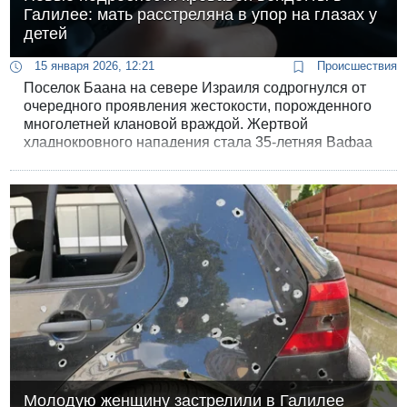
Галилее: мать расстреляна в упор на глазах у
детей
15 января 2026, 12:21
Происшествия
Поселок Баана на севере Израиля содрогнулся от
очередного проявления жестокости, порожденного
многолетней клановой враждой. Жертвой
хладнокровного нападения стала 35-летняя Вафаа
Хасарма, чья семья уже несколько лет находится
под прицелом наемных убийц.
Молодую женщину застрелили в Галилее