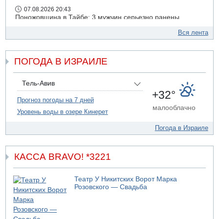
07.08.2026 20:43
Поножовщина в Тайбе: 3 мужчин серьезно ранены
07.08.2026 20:41
Вся лента
Ynet: "Хизбалла" запустила БПЛА со взрывчаткой по
силам ЦАХАЛ
ПОГОДА В ИЗРАИЛЕ
07.08.2026 19:16
ДТП в Ашдоде: тяжело ранены двое маленьких детей
07.08.2026 19:14
Тель-Авив
Скончался водитель, врезавшийся в стену в
+32°
Иерусалиме
Прогноз погоды на 7 дней
малооблачно
Уровень воды в озере Кинерет
07.08.2026 17:57
Подозреваемый в домогательствах в хостеле - Гильбоа
Погода в Израиле
Дахан
КАССА BRAVO! *3221
Театр У Никитских Ворот Марка
Розовского — Свадьба