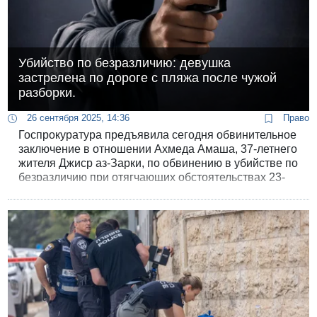
Убийство по безразличию: девушка
застрелена по дороге с пляжа после чужой
разборки.
26 сентября 2025, 14:36
Право
Госпрокуратура предъявила сегодня обвинительное
заключение в отношении Ахмеда Амаша, 37-летнего
жителя Джиср аз-Зарки, по обвинению в убийстве по
безразличию при отягчающих обстоятельствах 23-
летней Розит Джурбан - случайной прохожей,
которая была застрелена по дороге домой с пляжа.