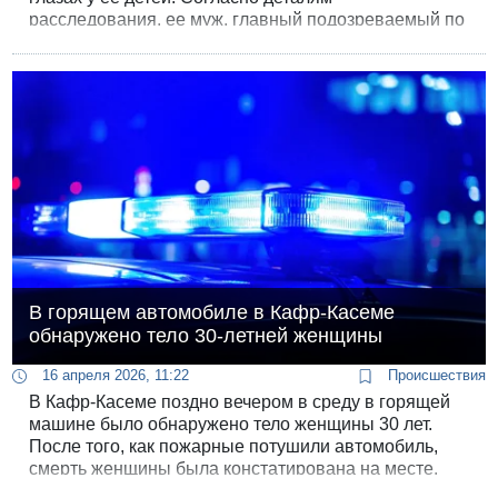
расследования, ее муж, главный подозреваемый по
делу, прибыл к дому вместе со своим братом рано
утром. Внутри дома разыгралась кровавая драма:
мужчина застрелил свою жену Ранин и открыл огонь
по находившимся там же родственницам.
В горящем автомобиле в Кафр-Касеме
обнаружено тело 30-летней женщины
16 апреля 2026, 11:22
Происшествия
В Кафр-Касеме поздно вечером в среду в горящей
машине было обнаружено тело женщины 30 лет.
После того, как пожарные потушили автомобиль,
смерть женщины была констатирована на месте.