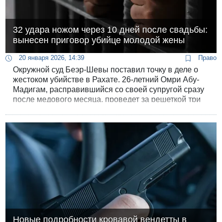
32 удара ножом через 10 дней после свадьбы:
вынесен приговор убийце молодой жены
20 января 2026, 14:39
Право
Окружной суд Беэр-Шевы поставил точку в деле о
жестоком убийстве в Рахате. 26-летний Омри Абу-
Мадигам, расправившийся со своей супругой сразу
после медового месяца, проведет за решеткой три
десятилетия.
Новые подробности кровавой вендетты в