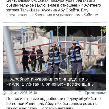
Центральная окружная прокуратура предъявила
обвинительное заключение в отношении 43-летнего
жителя Тель-Шевы Хусейна Абу Сбейта. Ему
предъявлены обвинения в умышленном убийстве
своей бывшей супруги Марлин аль-Тури при
отягчающих обстоятельствах, а также в поджоге,
умышленном создании помех судебному
разбирательству и уничтожении улик. Следственные
материалы описывают хладнокровную, поэтапно
спланированную и изощренную расправу.
Подробности чудовищного инцидента в
Рамле: 1 убитая, 6 раненых - все женщины
12 мая 2026, 08:40
Происшествия
Появились новые подробности по делу об убийстве
30-летней Ранин аль-Абид в собственном доме на
глазах у ее детей. Согласно деталям