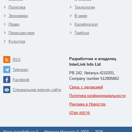
Политика
Технологии
Экономика
В мире
Право
Калейдоскоп
Происшествия
Трибуна
Культура
Разработчик и владелец
RSS
InterLink Info Ltd
Telegram
PB 242, Netanya 4210201,
Company number 512805862
Facebook
Связь с редакцией
Специальная версия сайта
Политика конфиденциальности
Реклама в Новостях
פרסמו אצלנו
News.IsraelInfo.co.il — Новости Израиля © 2003 —
2026