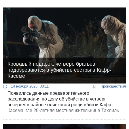
арабском секторе с начала года, в тупик.
Кровавый подарок: четверо братьев
подозреваются в убийстве сестры в Кафр-
Касеме
14 ноября 2025, 08:11
Происшествия
Появились данные предварительного
расследования по делу об убийстве в четверг
вечером в районе оливковой рощи вблизи Кафр-
Касема, где 28-летняя местная жительница Тахлиль
Амер была обнаружена со смертельными
огнестрельными ранениями.