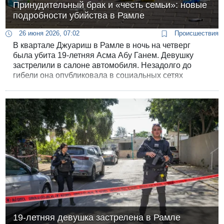
Принудительный брак и «честь семьи»: новые
подробности убийства в Рамле
26 июня 2026, 07:02
Происшествия
В квартале Джуариш в Рамле в ночь на четверг
была убита 19-летняя Асма Абу Ганем. Девушку
застрелили в салоне автомобиля. Незадолго до
гибели она опубликовала в социальных сетях
сообщение: «Если я умру - знайте, кто меня убил».
По предварительной версии следствия, девушку
заманили в город, устроив засаду. До этого Асма
уехала из Рамлы, пытаясь скрыться от
преследователей.
19-летняя девушка застрелена в Рамле