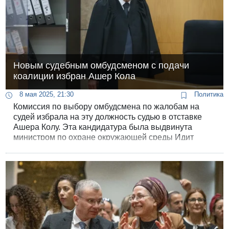
Новым судебным омбудсменом с подачи
коалиции избран Ашер Кола
8 мая 2025, 21:30
Политика
Комиссия по выбору омбудсмена по жалобам на
судей избрала на эту должность судью в отставке
Ашера Колу. Эта кандидатура была выдвинута
министром по охране окружающей среды Идит
Сильман и судьёй в отставке Ицхаком Заром.