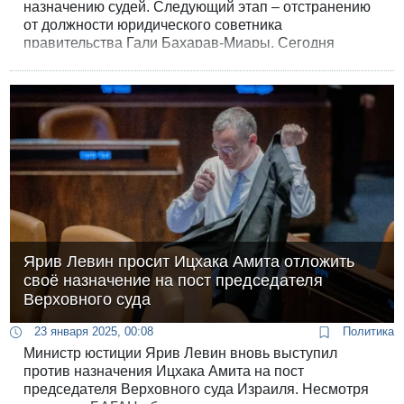
назначению судей. Следующий этап – отстранению
от должности юридического советника
правительства Гали Бахарав-Миары. Сегодня
депутат Кнессета Галит Дисталь-Атбарян
намекнула, что отставка юрисконсульта может
произойти в ближайшее время.
Ярив Левин просит Ицхака Амита отложить
своё назначение на пост председателя
Верховного суда
23 января 2025, 00:08
Политика
Министр юстиции Ярив Левин вновь выступил
против назначения Ицхака Амита на пост
председателя Верховного суда Израиля. Несмотря