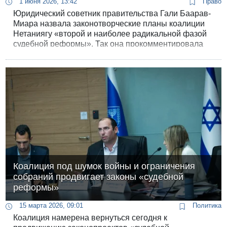
1 июня 2026, 13:42
Право
Юридический советник правительства Гали Баарав-
Миара назвала законотворческие планы коалиции
Нетаниягу «второй и наиболее радикальной фазой
судебной реформы». Так она прокомментировала
намерение коалиции провести законопроекты о
расщеплении ее полномочий и выведения МАХАШ
(ведомства по расследованию преступлений
полицейских) из-под контроля прокуратуры и
юрсоветника.
Коалиция под шумок войны и ограничения
собраний продвигает законы «судебной
реформы»
15 марта 2026, 09:01
Политика
Коалиция намерена вернуться сегодня к