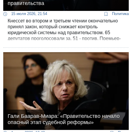
правительства
15 июля 2026, 21:54
Политика
Кнессет во втором и третьем чтении окончательно
принял закон, который снижает контроль
юридической системы над правительством. 65
депутатов проголосовали за, 51 - против. Премьер-
министр Биньямин Нетаньяху на голосовании не
появился.
Гали Баарав-Миара: «Правительство начало
опасный этап судебной реформы»