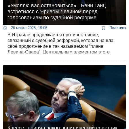
«Умоляю вас остановиться» - Бени Ганц
встретился с Яривом Левином перед
голосованием по судебной реформе
26 марта 2025, 19:06
Политика
В Израиле продолжается противостояние,
связанный с судебной реформой, которая нашла
своё продолжение в так называемом “плане
Левина-Саара”. Центральным элементом этого
плана является изменение процедуры
формирования Комитета по назначению судей.
Кнессет принял закон: юридический советник