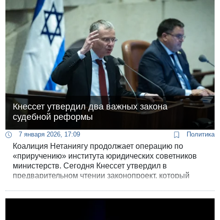
и атаки на саму Коллегию.
Кнессет утвердил два важных закона
судебной реформы
7 января 2026, 17:09
Политика
Коалиция Нетаниягу продолжает операцию по
«приручению» института юридических советников
министерств. Сегодня Кнессет утвердил в
предварительном чтении законопроект, который
делает юрсоветников министерств подчиненными
гендиректоров министерств, а не юридического
советника правительства, как сегодня.