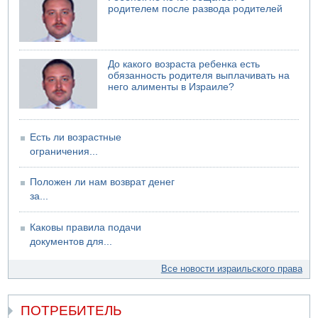
Возле Кирьят-Арбы пожар на местности
родителем после развода родителей
06.08.2026 12:06
США не будут давить на Израиль в вопросе Ливана
06.08.2026 11:41
До какого возраста ребенка есть
Трое подростков ограбили сексшоп в Холоне
обязанность родителя выплачивать на
него алименты в Израиле?
Есть ли возрастные
ограничения...
Положен ли нам возврат денег
за...
Каковы правила подачи
документов для...
Все новости израильского права
ПОТРЕБИТЕЛЬ