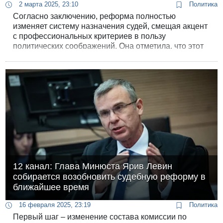
2 марта 2025, 23:10
Политика
Согласно заключению, реформа полностью
изменяет систему назначения судей, смещая акцент
с профессиональных критериев в пользу
политических соображений. Она отметила, что этот
процесс идёт вразрез с мировыми стандартами и
фактически устраняет профессиональные гарантии
независимости судебной власти.
12 канал: Глава Минюста Ярив Левин
собирается возобновить судебную реформу в
ближайшее время
16 февраля 2025, 23:19
Политика
Первый шаг – изменение состава комиссии по