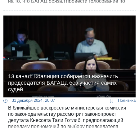
на то, что БАГАЦ обязал провести голосование по
этому вопросу до воскресенья, Левин настаивает на
приостановке процесса назначения.
13 канал: Коалиция собирается назначить
председателя БАГАЦа без участия самих
судей
31 декабря 2024, 20:07
Политика
В ближайшее воскресенье министерская комиссия
по законодательству рассмотрит законопроект
депутата Кнессета Тали Готлиб, предполагающий
передачу полномочий по выбору председателя
Верховного суда от Комиссии по назначению судей к
Кнессету.