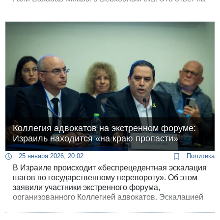
петицию против решения Левина не созывать
комиссию по назначению судей.
Коллегия адвокатов на экстренном форуме:
Израиль находится «на краю пропасти»
25 января 2026, 20:02
Политика
В Израиле происходит «беспрецедентная эскалация
шагов по государственному перевороту». Об этом
заявили участники экстренного форума,
организованного Коллегией адвокатов. Эскалацией
они называют принятие законов против судебной
системы, игнорирование решений Верховного суда