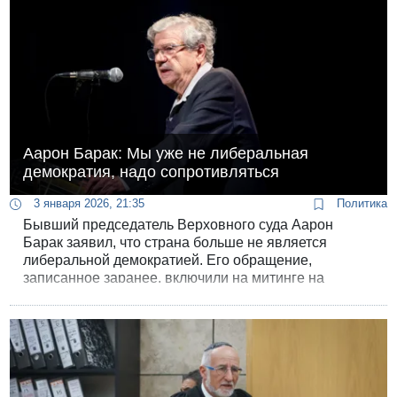
Аарон Барак: Мы уже не либеральная
демократия, надо сопротивляться
3 января 2026, 21:35
Политика
Бывший председатель Верховного суда Аарон
Барак заявил, что страна больше не является
либеральной демократией. Его обращение,
записанное заранее, включили на митинге на
площади Габима в Тель-Авиве - в третью годовщину
начала судебной реформы.