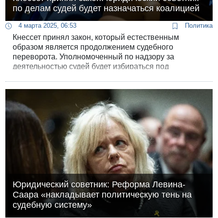
по делам судей будет назначаться коалицией
4 марта 2025, 06:53
Политика
Кнессет принял закон, который естественным
образом является продолжением судебного
переворота. Уполномоченный по надзору за
деятельностью судей будет избираться под
контролем коалиции.
Юридический советник: Реформа Левина-
Саара «накладывает политическую тень на
судебную систему»