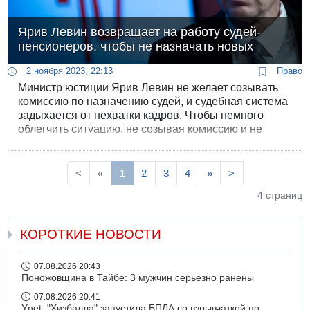
Ярив Левин возвращает на работу судей-
пенсионеров, чтобы не назначать новых
2 ноября 2023, 22:13
Право
Министр юстиции Ярив Левин не желает созывать
комиссию по назначению судей, и судебная система
задыхается от нехватки кадров. Чтобы немного
облегчить ситуацию, не созывая комиссию и не
назначая новых судей в законном порядке, министр
Левин договорился с временным и.о. председателя
Верховного суда Узи Фогельманом о возвращении
<
«
1
2
3
4
»
>
на работу 14 судей-пенсионеров.
4 страниц
КОРОТКИЕ НОВОСТИ
07.08.2026 20:43
Поножовщина в Тайбе: 3 мужчин серьезно ранены
07.08.2026 20:41
Ynet: "Хизбалла" запустила БПЛА со взрывчаткой по