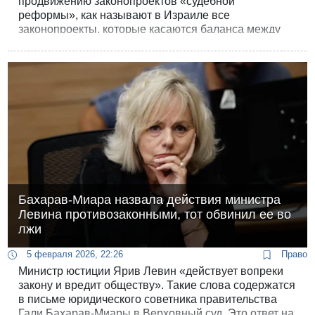
продвижению законопроектов «судебной
реформы», как называют в Израиле все
законопроекты, которые касаются баланса между
ветвями власти и усиливают роль правительства во
всех сферах. Их пытаются продвигать в военное
время, несмотря на то, что они усиливают раскол в
обществе.
Бахарав-Миара назвала действия министра
Левина противозаконными, тот обвинил ее во
лжи
5 февраля 2026, 22:26
Право
Министр юстиции Ярив Левин «действует вопреки
закону и вредит обществу». Такие слова содержатся
в письме юридического советника правительства
Гали Бахарав-Миары в Верховный суд. Это ответ на