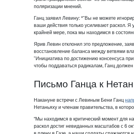
поляризации мнений.
Ганц заявил Левину: *"Вы не можете игнори
ваши действия только усиливают раскол. Я 
крайней мере, пока мы находимся в состоян
Ярив Левин отклонил это предложение, зая
восстановление баланса между ветвями вла
"Инициатива по достижению консенсуса приз
чтобы поддаваться радикалам, Ганц должен 
Письмо Ганца к Нетан
Накануне встречи с Левиным Бени Ганц
нап
Нетаньяху и членам правительства, в котор
“Мы находимся в критический момент для на
раскол достиг невиданных масштабов с 6 ок
в плену в Газе, а наши солдаты сражаются 