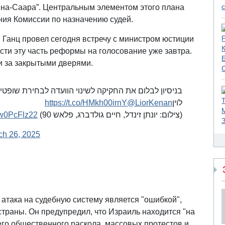
на-Саара”. Центральным элементом этого плана
ия Комиссии по назначению судей.
 Ганц провел сегодня встречу с министром юстиции
ти эту часть реформы на голосование уже завтра.
и за закрытыми дверями.
בניסיון לבלום את החקיקה לשינוי הוועדה לבחירת שופטים
https://t.co/HMkh00irnY
@LiorKenan
לוין
/fw0PcFlz22
(צילום: יונתן זינדל, חיים גולדברג, פלאש 90)
ch 26, 2025
о атака на судебную систему является "ошибкой",
страны. Он предупредил, что Израиль находится "на
его общественного раскола, массовых протестов и