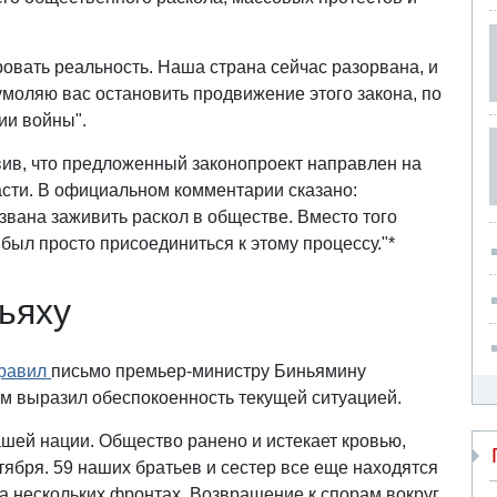
ровать реальность. Наша страна сейчас разорвана, и
умоляю вас остановить продвижение этого закона, по
ии войны".
вив, что предложенный законопроект направлен на
сти. В официальном комментарии сказано:
вана заживить раскол в обществе. Вместо того
был просто присоединиться к этому процессу."*
ьяху
равил
письмо премьер-министру Биньямину
ом выразил обеспокоенность текущей ситуацией.
шей нации. Общество ранено и истекает кровью,
тября. 59 наших братьев и сестер все еще находятся
на нескольких фронтах. Возвращение к спорам вокруг