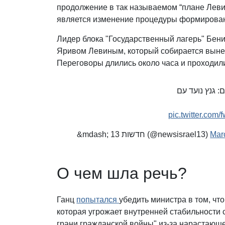
продолжение в так называемом “плане Леви
является изменение процедуры формирован
Лидер блока "Государственный лагерь" Бени
Яривом Левиным, который собирается вынес
Переговоры длились около часа и проходил
: גנץ נועד עם
pic.twitter.com
&mdash; חדשות 13 (@newsisrael13)
Mar
О чем шла речь?
Ганц
попытался
убедить министра в том, чт
которая угрожает внутренней стабильности 
грани гражданской войны" из-за нарастающ