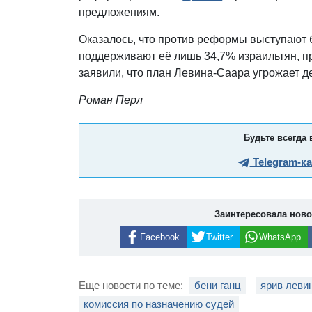
предложениям.
Оказалось, что против реформы выступают 
поддерживают её лишь 34,7% израильтян, пр
заявили, что план Левина-Саара угрожает д
Роман Перл
Будьте всегда 
Telegram-к
Заинтересовала нов
Facebook
Twitter
WhatsApp
Еще новости по теме:
бени ганц
ярив леви
комиссия по назначению судей