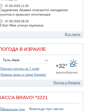
07.08.2026 11:05
Саудовская Аравия опасается нападения
хуситов и иракских ополченцев
07.08.2026 08:29
В Бат-Яме утонул мужчина
07.08.2026 08:29
Вся лента
Стрельба в школе Таиланда
07.08.2026 06:47
Недалеко от Бейт-Шемеша погиб
ПОГОДА В ИЗРАИЛЕ
велосипедист
07.08.2026 06:24
Тель-Авив
Саудовская Аравия сообщает о нападении
+32°
хуситов
Прогноз погоды на 7 дней
малооблачно
06.08.2026 13:43
Уровень воды в озере Кинерет
И еще иранские агенты
Погода в Израиле
06.08.2026 13:13
Арестованы двое подозреваемых в стрельбе
по электрической компании
КАССА BRAVO! *3221
06.08.2026 13:07
Возле Кирьят-Арбы пожар на местности
Вивальди при свечах