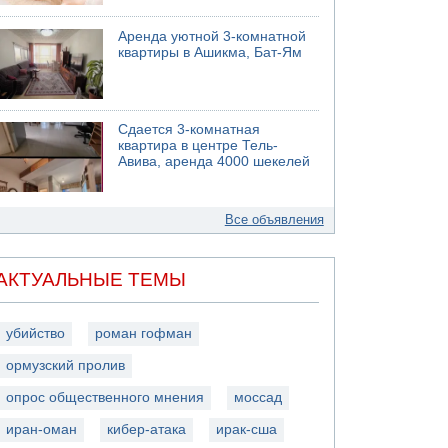
Аренда уютной 3-комнатной
квартиры в Ашикма, Бат-Ям
Сдается 3-комнатная
квартира в центре Тель-
Авива, аренда 4000 шекелей
Все объявления
АКТУАЛЬНЫЕ ТЕМЫ
убийство
роман гофман
ормузский пролив
опрос общественного мнения
моссад
иран-оман
кибер-атака
ирак-сша