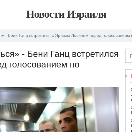
Новости Израиля
я» - Бени Ганц встретился с Яривом Левином перед голосованием
ься» - Бени Ганц встретился
д голосованием по