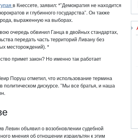
тупая
в Кнессете, заявил: *"Демократия не находится
бюрократов и глубинного государства". Он также
арода, выраженную на выборах.
свою очередь обвинил Ганца в двойных стандартах,
ства передать часть территорий Ливану без
ых месторождений). *
ство примет закон? Но именно так работает
еир Поруш отметил, что использование термина
в политическом дискурсе. "Мы все братья, и наша
он.
ве
рив Левин объявил о возобновлении судебной
ного мнения об отношении израильтян к этим