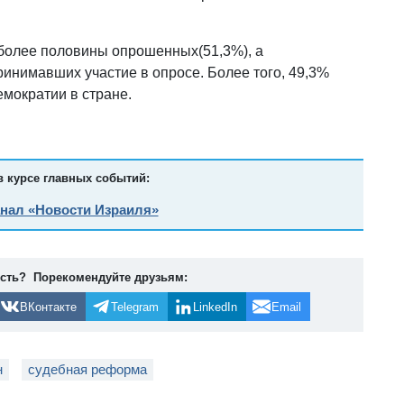
более половины опрошенных(51,3%), а
инимавших участие в опросе. Более того, 49,3%
емократии в стране.
в курсе главных событий:
анал «Новости Израиля»
ость? Порекомендуйте друзьям:
ВКонтакте
Telegram
LinkedIn
Email
н
судебная реформа