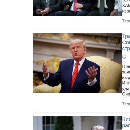
ХАМ
изр
Тэг
Тр
Со
ст
Пре
зая
выр
Инт
уда
Сир
Тэг
Ви
ра