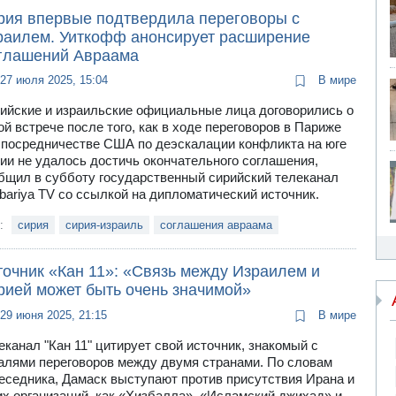
рия впервые подтвердила переговоры с
раилем. Уиткофф анонсирует расширение
глашений Авраама
27 июля 2025, 15:04
В мире
ийские и израильские официальные лица договорились о
ой встрече после того, как в ходе переговоров в Париже
 посредничестве США по деэскалации конфликта на юге
ии не удалось достичь окончательного соглашения,
бщил в субботу государственный сирийский телеканал
bariya TV со ссылкой на дипломатический источник.
и:
сирия
сирия-израиль
соглашения авраама
точник «Кан 11»: «Связь между Израилем и
рией может быть очень значимой»
29 июня 2025, 21:15
В мире
еканал "Кан 11" цитирует свой источник, знакомый с
алями переговоров между двумя странами. По словам
еседника, Дамаск выступают против присутствия Ирана и
их организаций, как «Хизбалла», «Исламский джихад» и