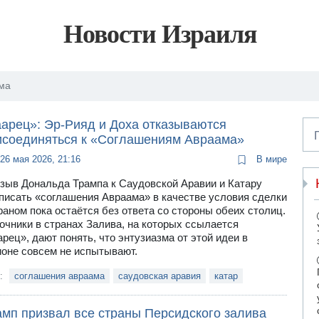
Новости Израиля
ма
аарец»: Эр-Рияд и Доха отказываются
исоединяться к «Соглашениям Авраама»
26 мая 2026, 21:16
В мире
зыв Дональда Трампа к Саудовской Аравии и Катару
писать «соглашения Авраама» в качестве условия сделки
раном пока остаётся без ответа со стороны обеих столиц.
очники в странах Залива, на которых ссылается
арец», дают понять, что энтузиазма от этой идеи в
ионе совсем не испытывают.
и:
соглашения авраама
саудовская аравия
катар
амп призвал все страны Персидского залива