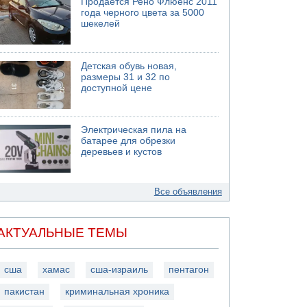
Продается Рено Флюенс 2011
года черного цвета за 5000
шекелей
Детская обувь новая,
размеры 31 и 32 по
доступной цене
Электрическая пила на
батарее для обрезки
деревьев и кустов
Все объявления
АКТУАЛЬНЫЕ ТЕМЫ
сша
хамас
сша-израиль
пентагон
пакистан
криминальная хроника