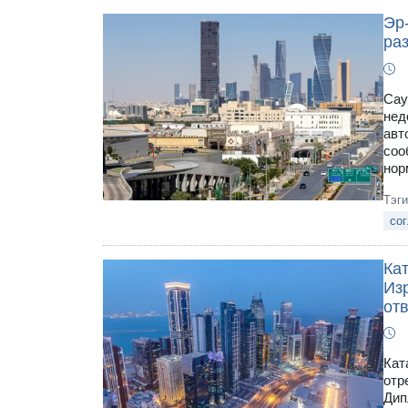
Эр
ра
Сау
нед
авт
соо
нор
Тэг
со
Ка
Из
от
Кат
отр
Дип