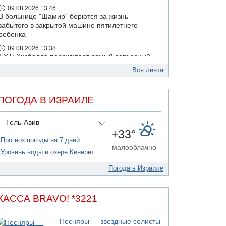
09.08.2026 13:46
В больнице "Шамир" борются за жизнь
забытого в закрытой машине пятилетнего
ребенка
09.08.2026 13:38
NYT: Хизбалла переживает самый серьезный
финансовый кризис за многие годы
Вся лента
09.08.2026 13:29
Трагедия в Мексике: четырехлетний
израильский ребенок утонул, упав в бассейн
ПОГОДА В ИЗРАИЛЕ
09.08.2026 08:30
Авиакомпания Air Canada вновь отсрочила
Тель-Авив
возвращение в Израиль
+33°
Прогноз погоды на 7 дней
малооблачно
Уровень воды в озере Кинерет
Погода в Израиле
КАССА BRAVO! *3221
Песняры — звездные солисты