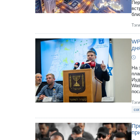
Пер
вст
бли
Тэг
WP
дн
На 
пла
Иуд
Was
пос
Тэг
со
Пр
пр