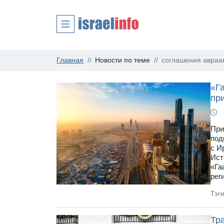
Главная
Новости по теме
соглашения авраа
«Г
пр
При
под
с И
Ист
«Га
рег
Тэг
Тр