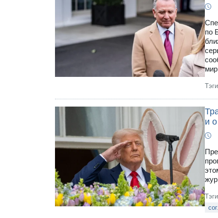
Спе
по 
бли
сер
соо
мир
Тэг
Тр
и о
Пре
про
это
жур
Тэг
со