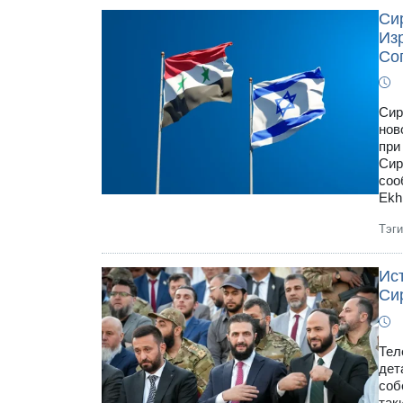
Си
Из
Со
Сир
нов
при
Сир
соо
Ekh
Тэг
Ис
Си
Тел
дет
соб
так