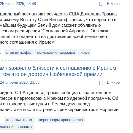
25 июня 2025, 23:48
В мире
циальный посланник президента США Дональда Трампа
Ближнему Востоку Стив Виткофф заявил, что вероятно в
жайшем будущем Белый дом сможет объявить о
ьезном расширении “Соглашений Авраама”. Он также
бщил, что надеется на достижение всеобъемлющего
ного соглашения с Ираном.
и:
стив виткофф
соглашения авраама
иран
амп заявил о близости к соглашению с Ираном
 том что он достоин Нобелевской премии
24 апреля 2025, 23:33
В мире
зидент США Дональд Трамп сообщил о значительном
грессе в переговорах с Ираном по ядерной программе. Об
м он говорил, выступая в Белом доме перед
налистами после встречи с премьер-министром Норвегии.
и:
дональд трамп
переговоры ирана и сша
глашения авраама