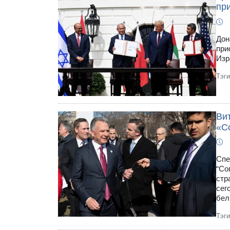
пр
Дон
при
Изр
Тэг
Ви
«С
Спе
“Со
стр
сег
бел
Тэг