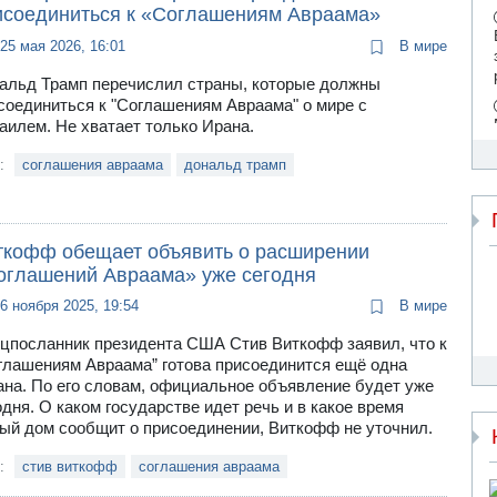
исоединиться к «Соглашениям Авраама»
25 мая 2026, 16:01
В мире
альд Трамп перечислил страны, которые должны
соединиться к "Соглашениям Авраама" о мире с
аилем. Не хватает только Ирана.
и:
соглашения авраама
дональд трамп
ткофф обещает объявить о расширении
оглашений Авраама» уже сегодня
6 ноября 2025, 19:54
В мире
цпосланник президента США Стив Виткофф заявил, что к
глашениям Авраама” готова присоединится ещё одна
ана. По его словам, официальное объявление будет уже
одня. О каком государстве идет речь и в какое время
ый дом сообщит о присоединении, Виткофф не уточнил.
и:
стив виткофф
соглашения авраама