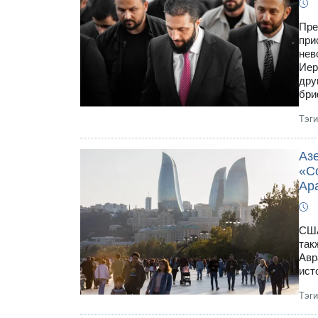
Пре
при
нев
Иер
дру
бри
Тэг
Аз
«С
Ар
США
так
Авр
ист
Тэг