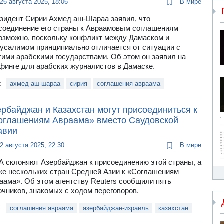
26 августа 2025, 18:06
В мире
зидент Сирии Ахмед аш-Шараа заявил, что
соединение его страны к Авраамовым соглашениям
озможно, поскольку конфликт между Дамаском и
усалимом принципиально отличается от ситуации с
гими арабскими государствами. Об этом он заявил на
финге для арабских журналистов в Дамаске.
и:
ахмед аш-шараа
сирия
соглашения авраама
ербайджан и Казахстан могут присоединиться к
оглашениям Авраама» вместо Саудовской
авии
2 августа 2025, 22:30
В мире
 склоняют Азербайджан к присоединению этой страны, а
же нескольких стран Средней Азии к «Соглашениям
аама». Об этом агентству Reuters сообщили пять
очников, знакомых с ходом переговоров.
и:
соглашения авраама
азербайджан-израиль
казахстан