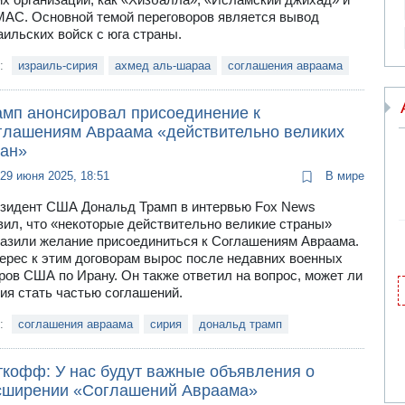
АС. Основной темой переговоров является вывод
аильских войск с юга страны.
и:
израиль-сирия
ахмед аль-шараа
соглашения авраама
амп анонсировал присоединение к
глашениям Авраама «действительно великих
ран»
29 июня 2025, 18:51
В мире
зидент США Дональд Трамп в интервью Fox News
вил, что «некоторые действительно великие страны»
азили желание присоединиться к Соглашениям Авраама.
ерес к этим договорам вырос после недавних военных
ров США по Ирану. Он также ответил на вопрос, может ли
ия стать частью соглашений.
и:
соглашения авраама
сирия
дональд трамп
ткофф: У нас будут важные объявления о
сширении «Соглашений Авраама»