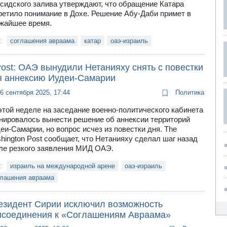
сидского залива утверждают, что обращение Катара
ретило понимание в Дохе. Решение Абу-Даби примет в
жайшее время.
и:
соглашения авраама
катар
оаэ-израиль
ost: ОАЭ вынудили Нетанияху снять с повестки
я аннексию Иудеи-Самарии
6 сентября 2025, 17:44
Политика
этой неделе на заседание военно-политического кабинета
нировалось вынести решение об аннексии территорий
еи-Самарии, но вопрос исчез из повестки дня. The
hington Post сообщает, что Нетанияху сделал шаг назад
ле резкого заявления МИД ОАЭ.
и:
израиль на международной арене
оаэ-израиль
глашения авраама
езидент Сирии исключил возможность
исоединения к «Соглашениям Авраама»