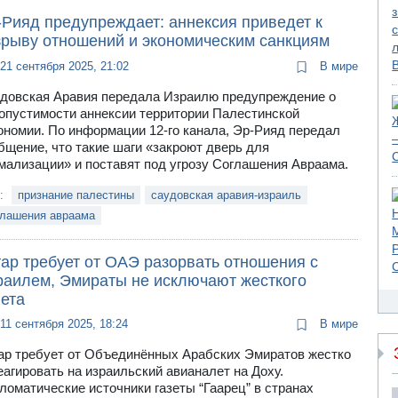
-Рияд предупреждает: аннексия приведет к
зрыву отношений и экономическим санкциям
21 сентября 2025, 21:02
В мире
довская Аравия передала Израилю предупреждение о
опустимости аннексии территории Палестинской
ономии. По информации 12-го канала, Эр-Рияд передал
бщение, что такие шаги «закроют дверь для
мализации» и поставят под угрозу Соглашения Авраама.
и:
признание палестины
саудовская аравия-израиль
глашения авраама
тар требует от ОАЭ разорвать отношения с
раилем, Эмираты не исключают жесткого
вета
11 сентября 2025, 18:24
В мире
ар требует от Объединённых Арабских Эмиратов жестко
еагировать на израильский авианалет на Доху.
ломатические источники газеты “Гаарец” в странах