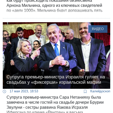
как будут происходить показания бизнесмена
Арнона Мильчина, одного из ключевых свидетелей
по «делу 1000». Мильчина будут допрашивать пять
дней в неделю, всего две недели. По ходатайству
адвокатов суд разрешил адвокатам обвиняемых
вести перекрестный допрос свидетеля очно, в
ВИДЕО
Лондоне, им оплатят поездку за государственный
счет. С адвокатами в Лондон полетит и Сара
Нетанияху.
Супруга премьер-министра Израиля гуляет на
свадьбах у «фиксерши» израильской мафии
17 мая 2023, 18:53
Калейдоскоп
Супруга премьер-министра Сара Нетанияху была
замечена в числе гостей на свадьбе дочери Брурии
Звулуни - сестры раввина Яакова Исраэля
Ифергана по кличке «Рентген» и весьма