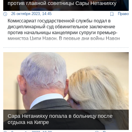
против главной советницы Сары Нетанияху
26 октября 2023, 14:45
Право
Комиссариат государственной службы подал в
дисциплинарный суд обвинительное заключение
против начальницы канцелярии супруги премьер-
министра Ципи Навон. В первые дни войны Навон
публиковала в соцсетях настолько
подстрекательские тексты, что Комиссариат
госслужбы потребовал ее уволить, но канцелярия
премьер-министра не исполнила этого требования.
Сара Нетанияху попала в больницу после
отдыха на Кипре