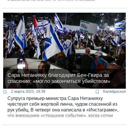
авторитетной особы в кругах израильской мафии.
Три года назад Сара гуляла и на свадьбе сына
Брурии.
Сара Нетанияху благодарит Бен-Гвира за
спасение: «могло закончиться убийством»
2 марта 2023, 19:39
Калейдоскоп
Супруга премьер-министра Сара Нетанияху
чувствует себя жертвой линча, чудом спасенной из
рук убийц. В четверг она написала в «Инстаграме»,
что вчерашнее «страшное событие», когда сотни
демонстрантов с израильскими флагами окружили
парикмахерскую, где она находилась, «могло