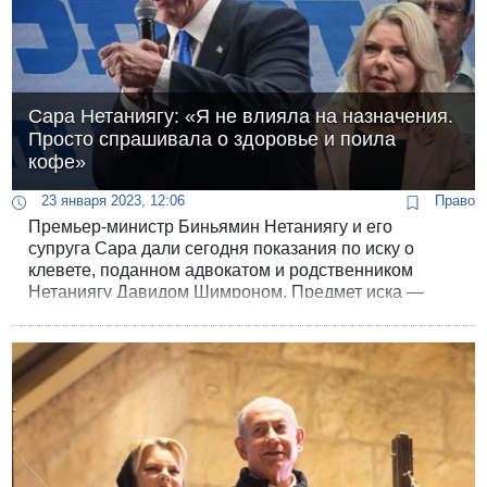
Сара Нетаниягу: «Я не влияла на назначения.
Просто спрашивала о здоровье и поила
кофе»
23 января 2023, 12:06
Право
Премьер-министр Биньямин Нетаниягу и его
супруга Сара дали сегодня показания по иску о
клевете, поданном адвокатом и родственником
Нетаниягу Давидом Шимроном. Предмет иска —
утверждение адвоката Давида Арци о соглашении
между супругами Нетаниягу, по которому глава
правительства должен согласовывать с женой все
важные назначения.