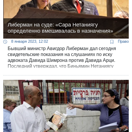
Либерман на суде: «Сара Нетаниягу
определенно вмешивалась в назначения»
8 января 2023, 12:02
Право
Бывший министр Авигдор Либерман дал сегодня
свидетельские показания на слушаниях по иску
адвоката Давида Шимрона против Давида Арци.
Последний утверждал, что Биньямин Нетаниягу
заключил со своей супругой Сарой соглашение,
дающее ей право участвовать в назначении лиц на
государственные посты.