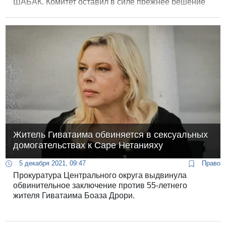
ШАБАК. Комитет оставил в силе прежнее решение
об отмене охраны семьи Нетаниягу через полгода
после окончания его каденции на посту премьер-
министра, получив поддержку ШАБАК, Моссада,
полиции и Совета национальной безопасности.
Житель Гиватаима обвиняется в сексуальных
домогательствах к Саре Нетанияху
5 декабря 2021, 09:47
Право
Прокуратура Центрального округа выдвинула
обвинительное заключение против 55-летнего
жителя Гиватаима Боаза Дрори.