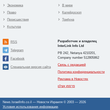
Экономика
В мире
Право
Калейдоскоп
Происшествия
Трибуна
Культура
Разработчик и владелец
RSS
InterLink Info Ltd
Telegram
PB 242, Netanya 4210201,
Company number 512805862
Facebook
Связь с редакцией
Специальная версия сайта
Политика конфиденциальности
Реклама в Новостях
פרסמו אצלנו
News.IsraelInfo.co.il — Новости Израиля © 2003 —
2026
Условия использования информации
.