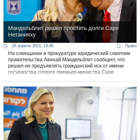
Мандельблит решил простить долги Саре
Нетанияху
26 апреля 2021, 19:45
Право
На совещании в прокуратуре юридический советник
правительства Авихай Мандельблит сообщил, что
решил не предъявлять гражданский иск от имени
государства супруге премьер-министра Саре
Нетанияху, так и не вернувшей в казну
неправомерно растраченные средства.