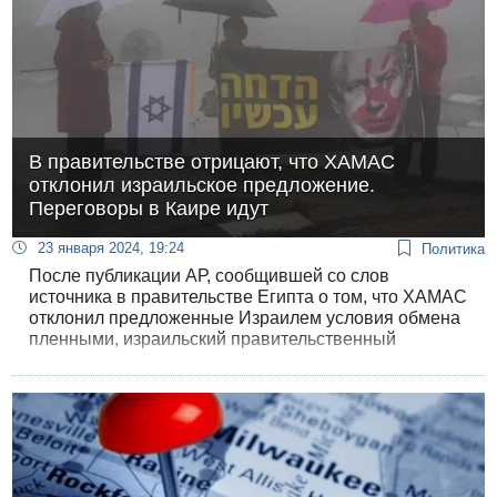
В правительстве отрицают, что ХАМАС
отклонил израильское предложение.
Переговоры в Каире идут
23 января 2024, 19:24
Политика
После публикации AР, сообщившей со слов
источника в правительстве Египта о том, что ХАМАС
отклонил предложенные Израилем условия обмена
пленными, израильский правительственный
источник, осведомленный о ходе переговоров,
опроверг эту информацию.