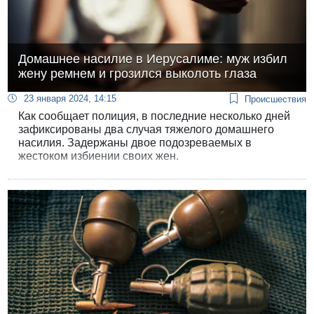
Домашнее насилие в Иерусалиме: муж избил
жену ремнем и грозился выколоть глаза
23 января 2024, 14:15
Происшествия
Как сообщает полиция, в последние несколько дней
зафиксированы два случая тяжелого домашнего
насилия. Задержаны двое подозреваемых в
жестоком избиении своих жен.