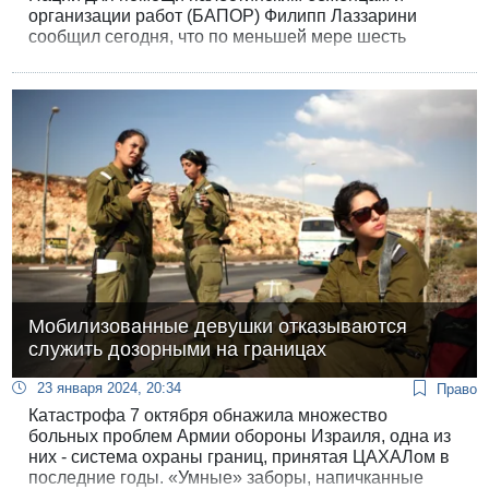
организации работ (БАПОР) Филипп Лаззарини
сообщил сегодня, что по меньшей мере шесть
человек погибли и еще несколько получили ранения
в результате боев вокруг одного из крупнейших
приютов агентства в Хан-Юнисе.
Мобилизованные девушки отказываются
служить дозорными на границах
23 января 2024, 20:34
Право
Катастрофа 7 октября обнажила множество
больных проблем Армии обороны Израиля, одна из
них - система охраны границ, принятая ЦАХАЛом в
последние годы. «Умные» заборы, напичканные