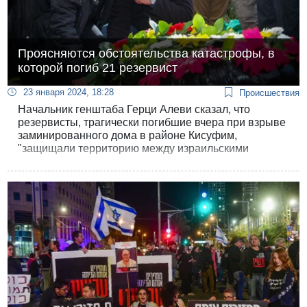
Проясняются обстоятельства катастрофы, в
которой погиб 21 резервист
23 января 2024, 18:28
Происшествия
Начальник генштаба Герци Алеви сказал, что
резервисты, трагически погибшие вчера при взрыве
заминированного дома в районе Кисуфим,
"защищали территорию между израильскими
поселками и Сектором Газа". Армия проведет
углубленное расследование катастрофы и извлечет
уроки на будущее, сказал генерал Алеви.
Предварительное расследование уже завершено,
публикуем его результаты.