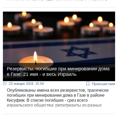
преподавателей, поддерживающих терроризм.
Резервисты, погибшие при минировании дома
в Газе: 21 имя - и весь Израиль
23 января 2024, 15:54
Происшествия
Опубликованы имена всех резервистов, трагически
погибших при минировании дома в Газе в районе
Кисуфим. В списке погибших - срез всего
израильского общества: репатрианты из разных
стран, религиозные поселенцы, сын филиппинской
уборщицы и сын известного физика-ядерщика,