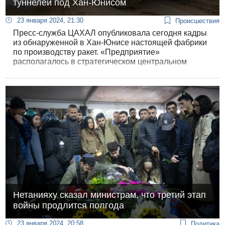
туннелей под Хан-Юнисом
23 января 2024, 21:30
Происшествия
Пресс-служба ЦАХАЛ опубликовала сегодня кадры
из обнаруженной в Хан-Юнисе настоящей фабрики
по производству ракет. «Предприятие»
располагалось в стратегическом центральном
районе террористов, организованном ХАМАСом в
самом сердце жилого района и рядом с двумя
школами.
Нетанияху сказал министрам, что третий этап
войны продлится полгода
23 января 2024, 20:58
Политика