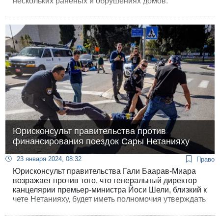
нескольких раненых и обрушениях домов.
Юрисконсульт правительства против
финансирования поездок Сары Нетанияху
23 января 2024, 08:32
Право
Юрисконсульт правительства Гали Баарав-Миара
возражает против того, что генеральный директор
канцелярии премьер-министра Йоси Шели, близкий к
чете Нетанияху, будет иметь полномочия утверждать
расходы частной резиденции премьер-министра.