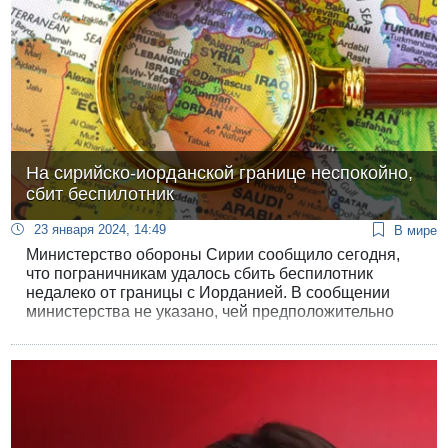
На сирийско-иорданской границе неспокойно,
сбит беспилотник
23 января 2024, 14:49
В мире
Министерство обороны Сирии сообщило сегодня,
что пограничникам удалось сбить беспилотник
недалеко от границы с Иорданией. В сообщении
министерства не указано, чей предположительно
это был беспилотник, однако в последнее время
Иордания провела ряд атак на объекты на
территории Сирии, где орудуют многочисленные
контрабандисты, действующие под
покровительством «Хизбаллы».