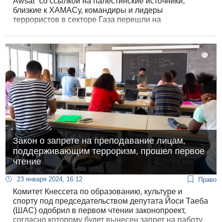
Awsat” со ссылкой на палестинские источники,
близкие к ХАМАСу, командиры и лидеры
террористов в секторе Газа перешли на
“примитивные средства связи” после повреждения
их специальных телефонных линий, которые
располагались внутри туннелей.
Закон о запрете на преподавание лицам,
поддерживающим терроризм, прошел первое
чтение
23 января 2024, 16:12
Право
Комитет Кнессета по образованию, культуре и
спорту под председательством депутата Йоси Таеба
(ШАС) одобрил в первом чтении законопроект,
согласно которому будет вынесен запрет на работу