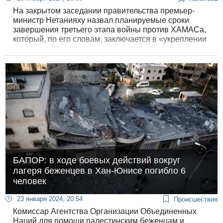
На закрытом заседании правительства премьер-
министр Нетанияху назвал планируемые сроки
завершения третьего этапа войны против ХАМАСа,
который, по его словам, заключается в «укреплении
контроля и зачистке» территории, а также создании
«полосы безопасности» вдоль границ Газы.
БАПОР: в ходе боевых действий вокруг
лагеря беженцев в Хан-Юнисе погибло 6
человек
23 января 2024, 20:54
Происшествия
Комиссар Агентства Организации Объединенных
Наций для помощи палестинским беженцам и