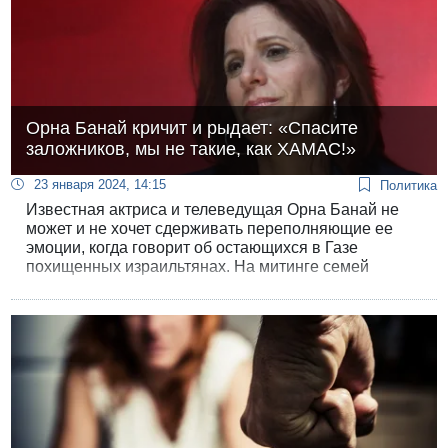
Орна Банай кричит и рыдает: «Спасите
заложников, мы не такие, как ХАМАС!»
23 января 2024, 14:15
Политика
Известная актриса и телеведущая Орна Банай не
может и не хочет сдерживать переполняющие ее
эмоции, когда говорит об остающихся в Газе
похищенных израильтянах. На митинге семей
заложников в Тель-Авиве актриса завершила речь
душераздирающими криками боли и отчаяния. В
интервью Равиву Друкеру она объяснила, что с 7
октября не может спать, мысль о том, что кто-то
сомневается в необходимости спасти людей, для
нее физически непереносима.