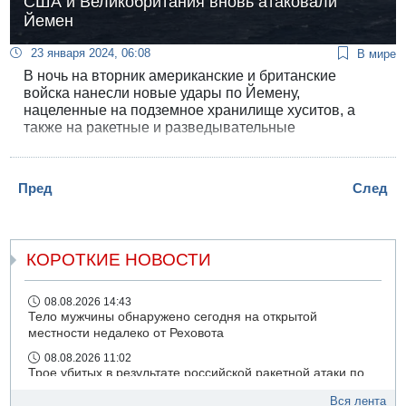
США и Великобритания вновь атаковали
Йемен
23 января 2024, 06:08
В мире
В ночь на вторник американские и британские
войска нанесли новые удары по Йемену,
нацеленные на подземное хранилище хуситов, а
также на ракетные и разведывательные
возможности, используемые проиранской
группировкой против судоходства в Красном море.
Об этом заявил Пентагон.
Пред
След
КОРОТКИЕ НОВОСТИ
08.08.2026 14:43
Тело мужчины обнаружено сегодня на открытой
местности недалеко от Реховота
08.08.2026 11:02
Трое убитых в результате российской ракетной атаки по
Киеву
Вся лента