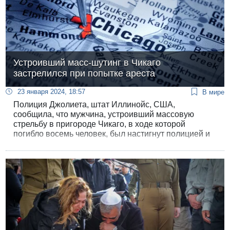
Устроивший масс-шутинг в Чикаго
застрелился при попытке ареста
23 января 2024, 18:57
В мире
Полиция Джолиета, штат Иллинойс, США,
сообщила, что мужчина, устроивший массовую
стрельбу в пригороде Чикаго, в ходе которой
погибло восемь человек, был настигнут полицией и
застрелился во время попытки ареста.