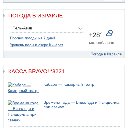
07.08.2026 20:43
Поножовщина в Тайбе: 3 мужчин серьезно ранены
ПОГОДА В ИЗРАИЛЕ
07.08.2026 20:41
Ynet: "Хизбалла" запустила БПЛА со взрывчаткой по
силам ЦАХАЛ
Тель-Авив
07.08.2026 19:16
+28°
ДТП в Ашдоде: тяжело ранены двое маленьких детей
Прогноз погоды на 7 дней
малооблачно
Уровень воды в озере Кинерет
07.08.2026 19:14
Скончался водитель, врезавшийся в стену в
Погода в Израиле
Иерусалиме
КАССА BRAVO! *3221
Кабаре — Камерный театр
Времена года — Вивальди и Пьяццолла
при свечах