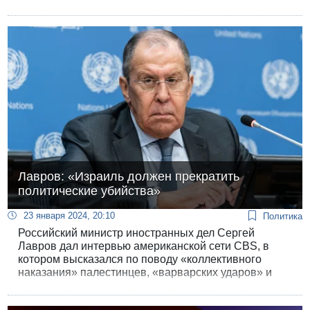
электронными датчиками, требуют постоянного
человеческого контроля, ЦАХАЛ считает слежение
за экранами «женской» работой, но девушки-
призывницы отказываются служить дозорными - и
после 7 октября у них появились для этого еще
более веские основания.
Лавров: «Израиль должен прекратить
политические убийства»
23 января 2024, 20:10
Политика
Российский министр иностранных дел Сергей
Лавров дал интервью американской сети CBS, в
котором высказался по поводу «коллективного
наказания» палестинцев, «варварских ударов» и
призвал Израиль «прекратить политические
убийства иранцев».