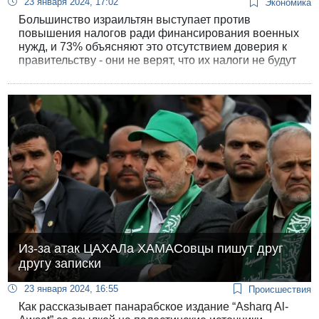
23 января 2024, 17:02
Экономика
Большинство израильтян выступает против
повышения налогов ради финансирования военных
нужд, и 73% объясняют это отсутствием доверия к
правительству - они не верят, что их налоги не будут
разбазарены на посторонние цели, не имеющие
отношения к национальным нуждам. Тревожную
тенденцию падения доверия налогоплательщиков
выявил опрос, проведенный Институтом
демократии совместно с Институтом исследований
национальной безопасности.
Из-за атак ЦАХАЛа ХАМАСовцы пишут друг
другу записки
23 января 2024, 16:55
Происшествия
Как рассказывает панарабское издание “Asharq Al-