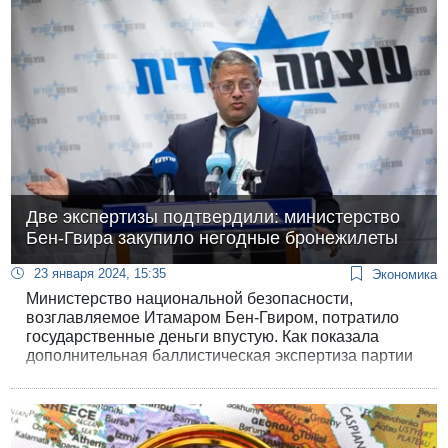
студенты, учителя, охранники, программисты...
Две экспертизы подтвердили: министерство
Бен-Гвира закупило негодные бронежилеты
23 января 2024, 15:35
Экономика
Министерство национальной безопасности,
возглавляемое Итамаром Бен-Гвиром, потратило
государственные деньги впустую. Как показала
дополнительная баллистическая экспертиза партии
бронежилетов, закупленных министерством для
групп гражданской самообороны ("китот ха-
коненут"), жилеты не соответствуют стандарту.