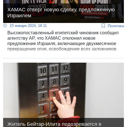
ХАМАС отверг новую сделку, предложенную
Израилем
23 января 2024, 18:11
Политика
Высокопоставленный египетский чиновник сообщил
агентству AP, что ХАМАС отклонил новое
предложение Израиля, включающее двухмесячное
прекращение огня, освобождение всех заложников
в обмен на освобождение большого числа
палестинских заключенных, включая террористов “с
кровью на руках”, и выезд высокопоставленных
членов ХАМАСа из Газы в другие страны.
Житель Бейтар-Илита подозревается в