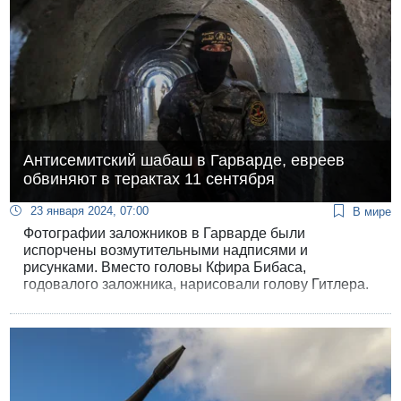
Антисемитский шабаш в Гарварде, евреев
обвиняют в терактах 11 сентября
23 января 2024, 07:00
В мире
Фотографии заложников в Гарварде были
испорчены возмутительными надписями и
рисунками. Вместо головы Кфира Бибаса,
годовалого заложника, нарисовали голову Гитлера.