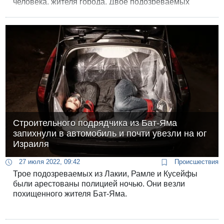
человека, жителя города. Двое подозреваемых
пойманы с поличным. Кроме того, задержана
вооруженная банда похитителей электросамокатов.
Строительного подрядчика из Бат-Яма
запихнули в автомобиль и почти увезли на юг
Израиля
27 июля 2022, 09:42
Происшествия
Трое подозреваемых из Лакии, Рамле и Кусейфы
были арестованы полицией ночью. Они везли
похищенного жителя Бат-Яма.