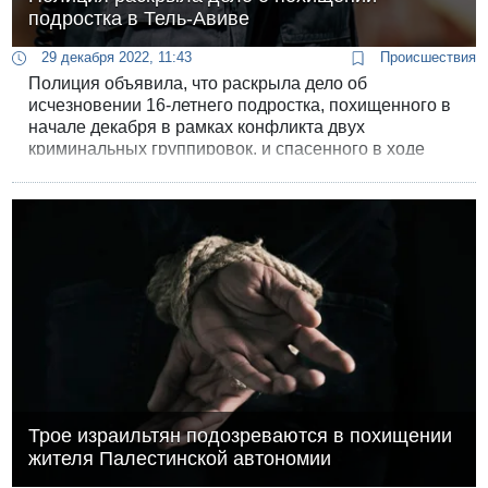
подростка в Тель-Авиве
29 декабря 2022, 11:43
Происшествия
Полиция объявила, что раскрыла дело об
исчезновении 16-летнего подростка, похищенного в
начале декабря в рамках конфликта двух
криминальных группировок, и спасенного в ходе
масштабной полицейской операции в Джальджулии.
Сегодня ожидается предъявление прокуратурой
обвинительных заключений 10 подозреваемым в
похищении.
Трое израильтян подозреваются в похищении
жителя Палестинской автономии