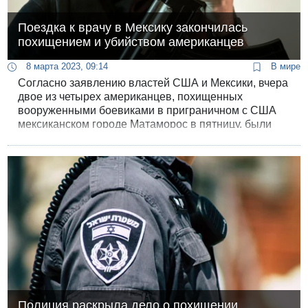
Поездка к врачу в Мексику закончилась
похищением и убийством американцев
8 марта 2023, 09:14
В мире
Согласно заявлению властей США и Мексики, вчера
двое из четырех американцев, похищенных
вооруженными боевиками в приграничном с США
мексиканском городе Матаморос в пятницу, были
найдены мертвыми, а двое — живыми. В Мексику
граждане США поехали за медицинскими услугами.
Полиция раскрыла дело о похищении