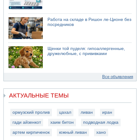
Работа на складе в Ришон ле-Ционе без
посредников
Щенки той пуделя: гипоаллергенные,
дружелюбные, с прививками
Все объявления
АКТУАЛЬНЫЕ ТЕМЫ
ормузский пролив
цахал
ливан
иран
гади айзенкот
хаим битон
подводная лодка
артем кирпиченок
южный ливан
хано