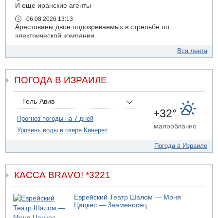
И еще иранские агенты
06.08.2026 13:13
Арестованы двое подозреваемых в стрельбе по
электрической компании
06.08.2026 13:07
Вся лента
Возле Кирьят-Арбы пожар на местности
06.08.2026 12:06
ПОГОДА В ИЗРАИЛЕ
США не будут давить на Израиль в вопросе Ливана
06.08.2026 11:41
Трое подростков ограбили сексшоп в Холоне
Тель-Авив
+32°
06.08.2026 08:45
Прогноз погоды на 7 дней
Взрыв в Северном Тель-Авиве
малооблачно
Уровень воды в озере Кинерет
06.08.2026 08:11
Украинская атака на российский НПЗ
Погода в Израиле
05.08.2026 18:30
Израиль провел испытания системы противоракетной
обороны "Хец"
КАССА BRAVO! *3221
05.08.2026 18:28
МАДА призывает израильтян срочно сдавать кровь
Еврейский Театр Шалом — Моня
Цацкес — Знаменосец
05.08.2026 17:00
Бывший посол Израиля в ООН Гилад Эрдан объявит в