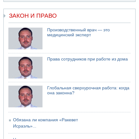
свадьбу
07.08.2026 11:05
Саудовская Аравия опасается нападения хуситов и
ЗАКОН И ПРАВО
иракских ополченцев
07.08.2026 08:29
Производственный врач — это
В Бат-Яме утонул мужчина
медицинский эксперт
07.08.2026 08:29
Стрельба в школе Таиланда
07.08.2026 06:47
Права сотрудников при работе из дома
Недалеко от Бейт-Шемеша погиб велосипедист
07.08.2026 06:24
Саудовская Аравия сообщает о нападении хуситов
Глобальная сверхурочная работа: когда
она законна?
Обязана ли компания «Ракевет
Исраэль»...