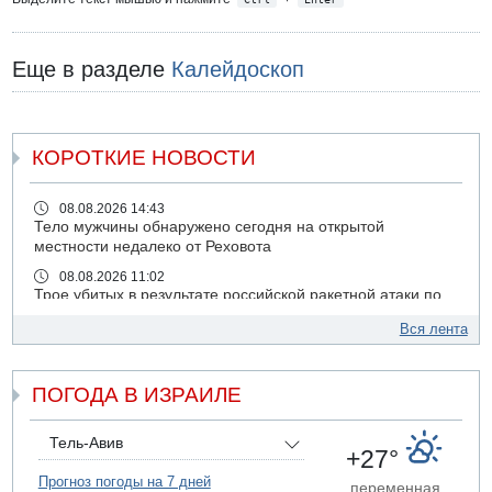
Еще в разделе
Калейдоскоп
КОРОТКИЕ НОВОСТИ
08.08.2026 14:43
Тело мужчины обнаружено сегодня на открытой
местности недалеко от Реховота
08.08.2026 11:02
Трое убитых в результате российской ракетной атаки по
Киеву
Вся лента
07.08.2026 20:43
Поножовщина в Тайбе: 3 мужчин серьезно ранены
ПОГОДА В ИЗРАИЛЕ
07.08.2026 20:41
Ynet: "Хизбалла" запустила БПЛА со взрывчаткой по
силам ЦАХАЛ
Тель-Авив
+27°
07.08.2026 19:16
ДТП в Ашдоде: тяжело ранены двое маленьких детей
Прогноз погоды на 7 дней
переменная