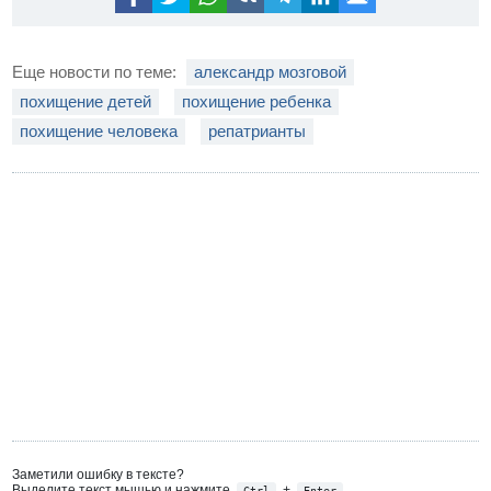
Еще новости по теме:
александр мозговой
похищение детей
похищение ребенка
похищение человека
репатрианты
Заметили ошибку в тексте?
Выделите текст мышью и нажмите
+
Ctrl
Enter