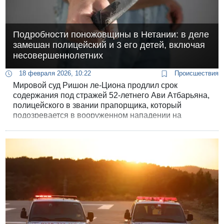
Подробности поножовщины в Нетании: в деле
замешан полицейский и 3 его детей, включая
несовершеннолетних
18 февраля 2026, 10:22
Происшествия
Мировой суд Ришон ле-Циона продлил срок
содержания под стражей 52-летнего Ави Атбарьяна,
полицейского в звании прапорщика, который
подозревается в вооруженном нападении на
бывшего бойфренда своей дочери. Вместе с
офицером перед судом предстали и трое его детей,
младшему из которых всего 12 лет.