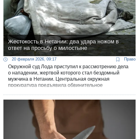
Жестокость в Нетании: два удара ножом в
ответ на просьбу о милостыне
20 февраля 2026, 09:17
Право
Окружной суд Лода приступил к рассмотрению дела
о нападении, жертвой которого стал бездомный
мужчина в Нетании. Центральная окружная
прокуратура предъявила обвинительное
заключение 28-летнему местному жителю Иеремии
Шуваеву, чья внезапная вспышка ярости едва не
стоила человеку жизни.