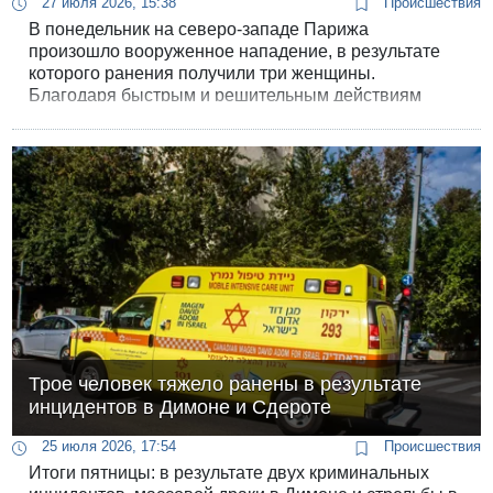
27 июля 2026, 15:38
Происшествия
В понедельник на северо-западе Парижа
произошло вооруженное нападение, в результате
которого ранения получили три женщины.
Благодаря быстрым и решительным действиям
сотрудника полиции, находившегося не при
исполнении, нападавший был оперативно
обезврежен и передан правоохранительным
органам.
Трое человек тяжело ранены в результате
инцидентов в Димоне и Сдероте
25 июля 2026, 17:54
Происшествия
Итоги пятницы: в результате двух криминальных