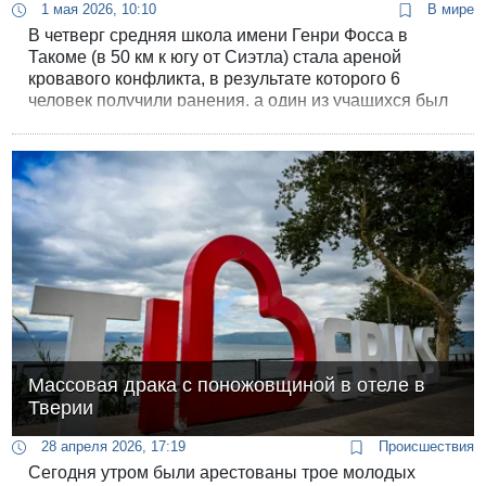
1 мая 2026, 10:10
В мире
В четверг средняя школа имени Генри Фосса в
Такоме (в 50 км к югу от Сиэтла) стала ареной
кровавого конфликта, в результате которого 6
человек получили ранения, а один из учащихся был
взят под стражу. На данный момент состояние
четверых раненых оценивается как критическое.
Массовая драка с поножовщиной в отеле в
Тверии
28 апреля 2026, 17:19
Происшествия
Сегодня утром были арестованы трое молодых