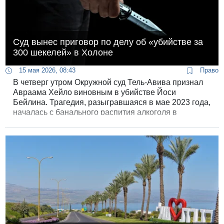
Суд вынес приговор по делу об «убийстве за
300 шекелей» в Холоне
15 мая 2026, 08:43
Право
В четверг утром Окружной суд Тель-Авива признал
Авраама Хейло виновным в убийстве Йоси
Бейлина. Трагедия, разыгравшаяся в мае 2023 года,
началась с банального распития алкоголя в
общественном парке, а закончилась фатальным
ударом ножом в сердце и попыткой скрыться от
правосудия на юге страны.