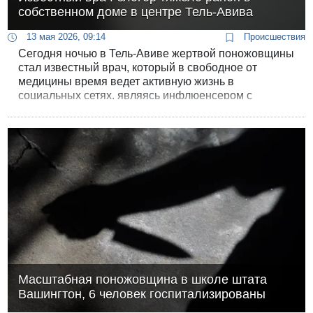
собственном доме в центре Тель-Авива
13 мая 2026, 09:14
Происшествия
Сегодня ночью в Тель-Авиве жертвой поножовщины
стал известный врач, который в свободное от
медицины время ведет активную жизнь в
социальных сетях, являясь инфлюенсером с
аудиторией более чем в полмиллиона подписчиков.
Масштабная поножовщина в школе штата
Вашингтон, 6 человек госпитализированы