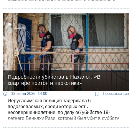
ножом и нанесении тяжелых ранений двум
мужчинам. По данным следствия, причиной
жестокого нападения стала бытовая ссора из-за
заблокированной дороги.
Подробности убийства в Нахалот: «В
квартире притон и наркотики»
12 июля 2026, 14:00
Происшествия
Иерусалимская полиция задержала 6
подозреваемых, среди которых есть
несовершеннолетние, по делу об убийстве 19-
летнего Беньяху Рази, который был убит в субботу
во время драки в квартире, арендованной через
сервис Airbnb в районе Нахлаот в Иерусалиме.