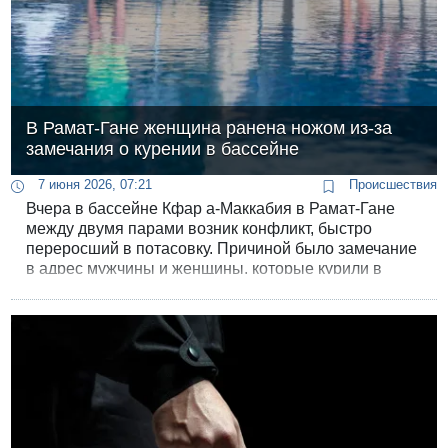
В Рамат-Гане женщина ранена ножом из-за
замечания о курении в бассейне
7 июня 2026, 07:21
Происшествия
Вчера в бассейне Кфар а-Маккабия в Рамат-Гане
между двумя парами возник конфликт, быстро
переросший в потасовку. Причиной было замечание
в адрес мужчины и женщины, которые курили в
общественном пространстве.