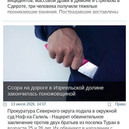
инцидентов, массовой драки в Димоне и стрельбы в
Сдероте, три человека получили тяжелые
проникающие ранения. Пострадавшие доставлены
в больницы, полиция ведет расследование и уже
произвела первые задержания.
Ссора на дороге в Изреельской долине
закончилась поножовщиной
13 июля 2026, 14:07
Право
Прокуратура Северного округа подала в окружной
суд Ноф-ха-Галиль - Нацерет обвинительное
заключение против двух братьев из поселка Туран в
возрасте 25 и 26 лет. Их обвиняют в нападении с