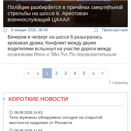
Полиция разбирается в причинах смертельной
стрельбы на шоссе 6. Арестован
военнослужащий ЦАХАЛ
9 января 2026, 08:04
Происшествия
Вечером в четверг на шоссе 6 разыгралась
кровавая драма. Конфликт между двумя
водителями вспыхнул на участке дороги между
развязками Ирон и Эйн-Тут. По предварительным
данным следствия, дорожный конфликт двух
водителей быстро перерос в прямое столкновение.
<
«
1
2
3
4
5
»
>
7 страниц
КОРОТКИЕ НОВОСТИ
08.08.2026 14:43
Тело мужчины обнаружено сегодня на открытой
местности недалеко от Реховота
08.08.2026 11:02