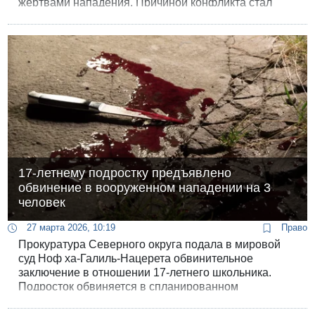
жертвами нападения. Причиной конфликта стал
аппарат для приготовления попкорна.
17-летнему подростку предъявлено
обвинение в вооруженном нападении на 3
человек
27 марта 2026, 10:19
Право
Прокуратура Северного округа подала в мировой
суд Ноф ха-Галиль-Нацерета обвинительное
заключение в отношении 17-летнего школьника.
Подросток обвиняется в спланированном
нападении с применением холодного оружия, в
результате которого трое его соучеников получили