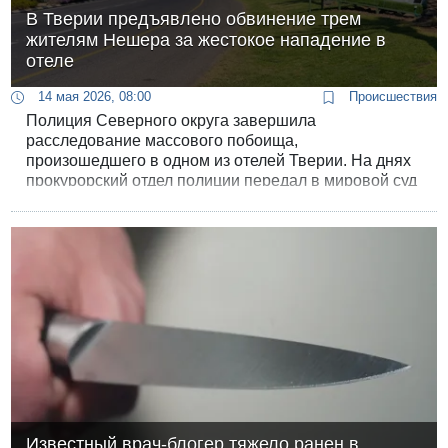
В Тверии предъявлено обвинение трем
жителям Нешера за жестокое нападение в
отеле
14 мая 2026, 08:00
Происшествия
Полиция Северного округа завершила
расследование массового побоища,
произошедшего в одном из отелей Тверии. На днях
прокурорский отдел полиции передал в мировой суд
Тверии обвинительное заключение в отношении
трех жителей города Нешер. Среди фигурантов
дела - 17-летний подросток, а также двое мужчин в
возрасте 22 лет и 46 лет. Им инкриминируется
групповое нападение на мужчину, совершенное с
особой жестокостью на глазах у его семьи.
Известный врач-блогер тяжело ранен в