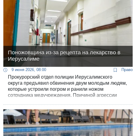
Поножовщина из-за рецепта на лекарство в
Иерусалиме
9 июня 2026, 08:00
Право
Прокурорский отдел полиции Иерусалимского
округа предъявил обвинения двум молодым людям,
которые устроили погром и ранили ножом
сотрудника медучреждения. Причиной агрессии
стал отказ дежурного врача выписать рецепт на
определенный лекарственный препарат.