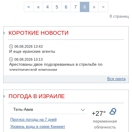
<
«
4
5
6
7
8
»
>
8 страниц
КОРОТКИЕ НОВОСТИ
06.08.2026 13:43
И еще иранские агенты
06.08.2026 13:13
Арестованы двое подозреваемых в стрельбе по
электрической компании
06.08.2026 13:07
Вся лента
Возле Кирьят-Арбы пожар на местности
06.08.2026 12:06
ПОГОДА В ИЗРАИЛЕ
США не будут давить на Израиль в вопросе Ливана
06.08.2026 11:41
Трое подростков ограбили сексшоп в Холоне
Тель-Авив
+27°
06.08.2026 08:45
Прогноз погоды на 7 дней
переменная
Взрыв в Северном Тель-Авиве
Уровень воды в озере Кинерет
облачность
06.08.2026 08:11