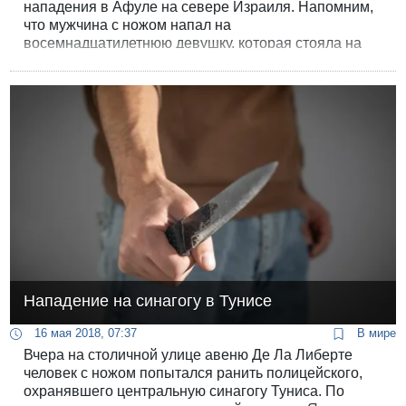
нападения в Афуле на севере Израиля. Напомним,
что мужчина с ножом напал на
восемнадцатилетнюю девушку, которая стояла на
остановке и ожидала автобуса. Впоследствии
выяснилось, что нападавший оказался жителем
Палестинской автономии из города Дженин.
Нападение на синагогу в Тунисе
16 мая 2018, 07:37
В мире
Вчера на столичной улице авеню Де Ла Либерте
человек с ножом попытался ранить полицейского,
охранявшего центральную синагогу Туниса. По