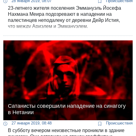
28 января 2019, 08:07
Происшествия
23-летнего жителя поселения Эммануэль Йосефа
Нахмана Меира подозревают в нападении на
палестинцев неподалеку от деревни Дейр Истия,
что между Ариэлем и Эммануэлем.
Сатанисты совершили нападение на синагогу
в Нетании
27 января 2019, 08:48
Происшествия
В субботу вечером неизвестные проникли в здание