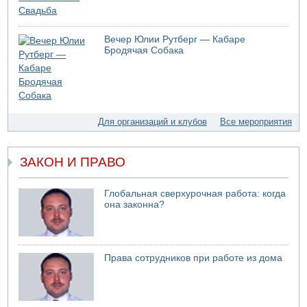
05.08.2026 10:16
Левые активисты пытались ворваться в офис
Вечер Юлии Рутберг — Кабаре
"Религиозного сионизма"
Бродячая Собака
05.08.2026 06:42
В Дубае поднимается дым над портом
05.08.2026 06:41
Еще один меморандум для Ирана
Для организаций и клубов
Все мероприятия
ЗАКОН И ПРАВО
Глобальная сверхурочная работа: когда
она законна?
Права сотрудников при работе из дома