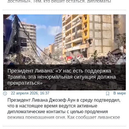
доступны». Тем, кто решит остаться, дипломаты
рекомендуют подготовить все на случай
чрезвычайных ситуаций и следить за новостями.
Президент Ливана: «У нас есть поддержка
Трампа, эта ненормальная ситуация должна
прекратиться»
22 апреля 2026, 16:37
В мире
Президент Ливана Джозеф Аун в среду подтвердил,
что в настоящее время ведутся активные
дипломатические контакты с целью продления
режима прекращения огня. Как сообщает ливанское
информагентство NNA, в ходе встречи с
парламентским комитетом Аун заявил: «Я не