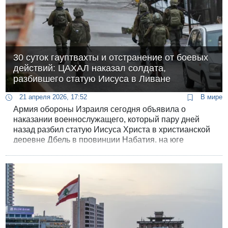
30 суток гауптвахты и отстранение от боевых
действий: ЦАХАЛ наказал солдата,
разбившего статую Иисуса в Ливане
21 апреля 2026, 17:52
В мире
Армия обороны Израиля сегодня объявила о
наказании военнослужащего, который пару дней
назад разбил статую Иисуса Христа в христианской
деревне Дбель в провинции Набатия, на юге
Ливана. Такое же наказание получил второй боец,
снимавший происходящее на камеру.