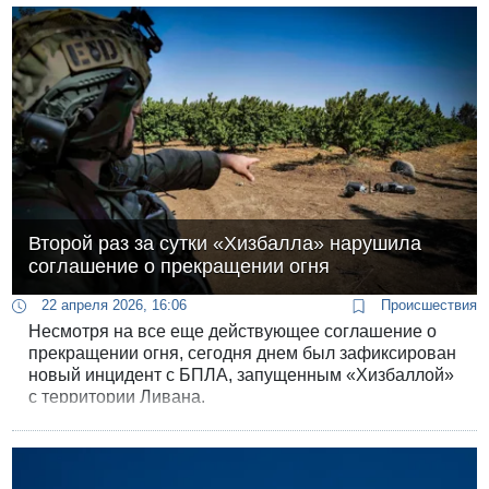
пожалею усилий, чтобы положить конец той
ненормальной ситуации, в которой сегодня
находится Ливан».
Второй раз за сутки «Хизбалла» нарушила
соглашение о прекращении огня
22 апреля 2026, 16:06
Происшествия
Несмотря на все еще действующее соглашение о
прекращении огня, сегодня днем был зафиксирован
новый инцидент с БПЛА, запущенным «Хизбаллой»
с территории Ливана.