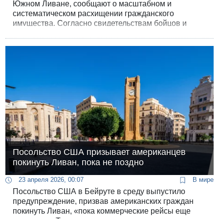
Южном Ливане, сообщают о масштабном и
систематическом расхищении гражданского
имущества. Согласно свидетельствам бойцов и
командиров, предоставленным изданию «Гаарец»,
кражи из ливанских домов и магазинов стали
повседневным явлением, с которым военное
руководство фактически перестало бороться.
Посольство США призывает американцев
покинуть Ливан, пока не поздно
23 апреля 2026, 00:07
В мире
Посольство США в Бейруте в среду выпустило
предупреждение, призвав американских граждан
покинуть Ливан, «пока коммерческие рейсы еще