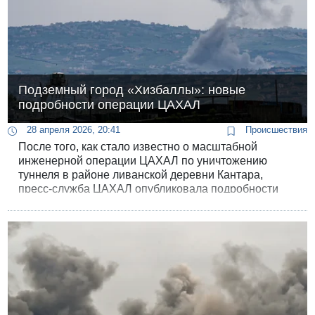
Подземный город «Хизбаллы»: новые
подробности операции ЦАХАЛ
28 апреля 2026, 20:41
Происшествия
После того, как стало известно о масштабной
инженерной операции ЦАХАЛ по уничтожению
туннеля в районе ливанской деревни Кантара,
пресс-служба ЦАХАЛ опубликовала подробности
операции по обнаружению и уничтожению
подземной инфраструктуры «Хезболлы» в районе
Кунейтры на юге Ливана, в ходе которой были
найдены два туннеля общей протяженностью около
двух километров, расположенные на расстоянии
10–11 километров от границы с Израилем.