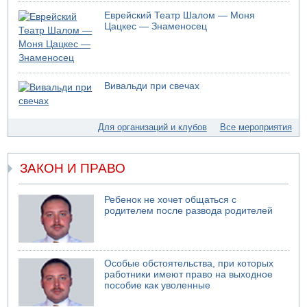
Еврейский Театр Шалом — Моня
05.08.2026 13:32
Цацкес — Знаменосец
В России горят новые склады
05.08.2026 10:19
Хуситы сообщают об атаке по Саудовскому танкеру
05.08.2026 10:16
Вивальди при свечах
Левые активисты пытались ворваться в офис
"Религиозного сионизма"
05.08.2026 06:42
Для организаций и клубов
Все мероприятия
В Дубае поднимается дым над портом
05.08.2026 06:41
Еще один меморандум для Ирана
ЗАКОН И ПРАВО
Ребенок не хочет общаться с
родителем после развода родителей
Особые обстоятельства, при которых
работники имеют право на выходное
пособие как уволенные