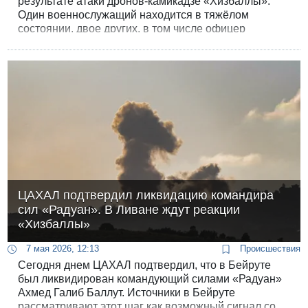
результате атаки дронов-камикадзе «Хизбаллы».
Один военнослужащий находится в тяжёлом
состоянии, двое других, в том числе офицер
резерва, в состоянии средней тяжести.
ЦАХАЛ подтвердил ликвидацию командира
сил «Радуан». В Ливане ждут реакции
«Хизбаллы»
7 мая 2026, 12:13
Происшествия
Сегодня днем ЦАХАЛ подтвердил, что в Бейруте
был ликвидирован командующий силами «Радуан»
Ахмед Галиб Баллут. Источники в Бейруте
рассматривают этот шаг как возможный сигнал со