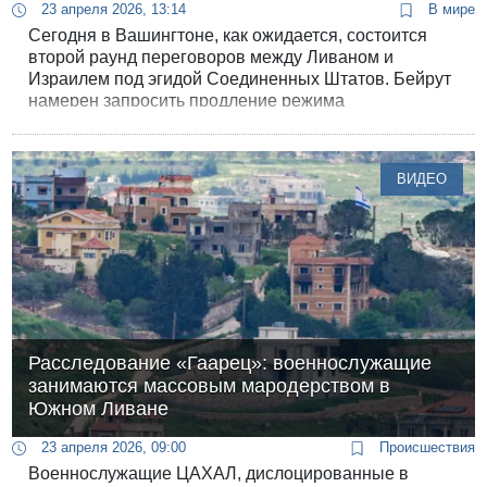
23 апреля 2026, 13:14
В мире
Сегодня в Вашингтоне, как ожидается, состоится
второй раунд переговоров между Ливаном и
Израилем под эгидой Соединенных Штатов. Бейрут
намерен запросить продление режима
прекращения огня, достигнутого 17 апреля. Также
сообщается, что Ливан потребует прекращения
сноса домов и вывода войск из деревень, занятых
ВИДЕО
ЦАХАЛом, число которых, по последним подсчетам,
уже превысило 50.
Расследование «Гаарец»: военнослужащие
занимаются массовым мародерством в
Южном Ливане
23 апреля 2026, 09:00
Происшествия
Военнослужащие ЦАХАЛ, дислоцированные в