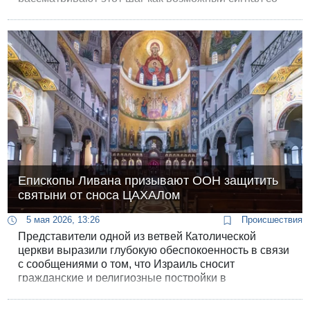
стороны Израиля о возвращении к политике
точечных ликвидаций высокопоставленных лиц в
руководстве «Хизбаллы».
Епископы Ливана призывают ООН защитить
святыни от сноса ЦАХАЛом
5 мая 2026, 13:26
Происшествия
Представители одной из ветвей Католической
церкви выразили глубокую обеспокоенность в связи
с сообщениями о том, что Израиль сносит
гражданские и религиозные постройки в
подконтрольных ему районах южного Ливан. Они
обвинили Израиль в преднамеренном уничтожении