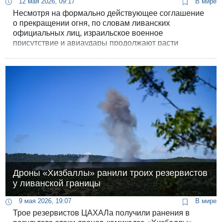
12 мая 2026, 09:17
В мире
Несмотря на формально действующее соглашение
о прекращении огня, по словам ливанских
официальных лиц, израильское военное
присутствие и авиаудары продолжают расти
вопреки дипломатическим договоренностям.
Премьер-министр страны Наваф Салам в своем
последнем заявлении нарисовал мрачную картину
происходящего на юге и востоке страны.
Дроны «Хизбаллы» ранили троих резервистов
у ливанской границы
9 мая 2026, 19:07
В мире
Трое резервистов ЦАХАЛа получили ранения в