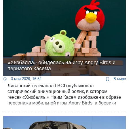
культурного и духовного наследия.
«Хизбалла» обиделась на игру Angry Birds и
пернатого Касема
3 мая 2026, 16:52
В мире
Ливанский телеканал LBCI опубликовал
сатирический анимационный ролик, в котором
генсек «Хизбаллы» Наим Касем изображен в образе
персонажа мобильной игры Angry Birds, а боевики
группировки - в виде разъярённых птиц, атакующих
израильскую армию, представленную зелёными
свиньями из той же игры.