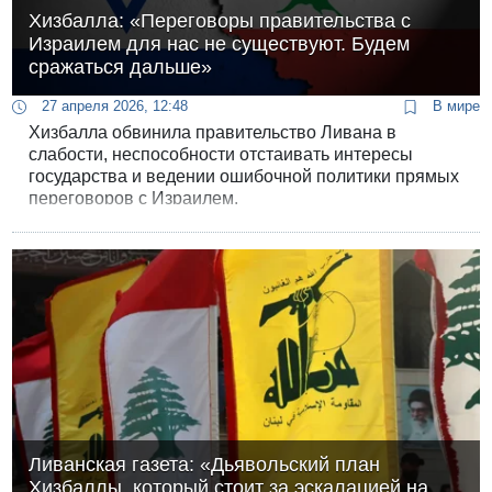
Хизбалла: «Переговоры правительства с
Израилем для нас не существуют. Будем
сражаться дальше»
27 апреля 2026, 12:48
В мире
Хизбалла обвинила правительство Ливана в
слабости, неспособности отстаивать интересы
государства и ведении ошибочной политики прямых
переговоров с Израилем.
Ливанская газета: «Дьявольский план
Хизбаллы, который стоит за эскалацией на