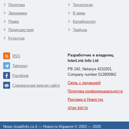
Политика
Технологии
Экономика
В мире
Право
Калейдоскоп
Происшествия
Трибуна
Культура
Разработчик и владелец
RSS
InterLink Info Ltd
Telegram
PB 242, Netanya 4210201,
Company number 512805862
Facebook
Связь с редакцией
Специальная версия сайта
Политика конфиденциальности
Реклама в Новостях
פרסמו אצלנו
News.IsraelInfo.co.il — Новости Израиля © 2003 —
2026