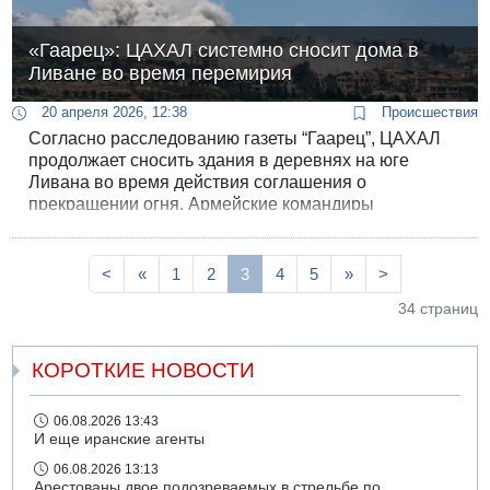
«Гаарец»: ЦАХАЛ системно сносит дома в
Ливане во время перемирия
20 апреля 2026, 12:38
Происшествия
Согласно расследованию газеты “Гаарец”, ЦАХАЛ
продолжает сносить здания в деревнях на юге
Ливана во время действия соглашения о
прекращении огня. Армейские командиры
подтвердили изданию, что в деревнях вблизи
границы с Израилем “проводится систематическое
разрушение гражданских объектов”.
<
«
1
2
3
4
5
»
>
34 страниц
КОРОТКИЕ НОВОСТИ
06.08.2026 13:43
И еще иранские агенты
06.08.2026 13:13
Арестованы двое подозреваемых в стрельбе по