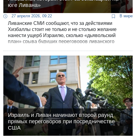
юге Ливана»
27 апреля 2026, 09:22
В мире
Ливанские СМИ сообщают, что за действиями
Хизбаллы стоит не только и не столько желание
нанести ущерб Израилю, сколько «дьявольский
план» срыва будущих переговоров ливанского
правительства с Израилем. Именно в этих контактах
шиитская партия видит сейчас главную угрозу для
«сопротивления».
Израиль и Ливан начинают второй раунд
прямых переговоров при посредничестве
США