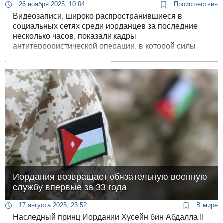
26 ноября 2025, 10:04
Происшествия
Видеозаписи, широко распространившиеся в
социальных сетях среди иорданцев за последние
несколько часов, показали кадры
антитеррористической операции, в которой силы
безопасности использовали робота во время рейда,
проведенного вчера вечером в районе Эр-Рамта.
Иордания возвращает обязательную военную
службу впервые за 33 года
17 августа 2025, 23:52
В мире
Наследный принц Иордании Хусейн бин Абдалла II