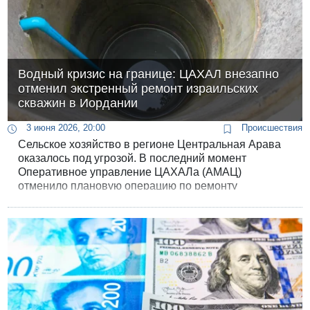
Водный кризис на границе: ЦАХАЛ внезапно
отменил экстренный ремонт израильских
скважин в Иордании
3 июня 2026, 20:00
Происшествия
Сельское хозяйство в регионе Центральная Арава
оказалось под угрозой. В последний момент
Оперативное управление ЦАХАЛа (АМАЦ)
отменило плановую операцию по ремонту
критически важных водозаборных скважин,
расположенных на иорданской территории, но
принадлежащих Израилю. Это решение вызвало
жесткую критику и возмущение со стороны местных
властей и фермеров, которые назвали действия
военных «ударом в спину» приграничным
поселениям.