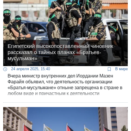
Египетский высокопоставленный чиновник
рассказал о тайных планах «Братьев-
мусульман»
24 апреля 2025, 15:40
В мире
Вчера министр внутренних дел Иордании Мазен
Фарайя объявил, что деятельность организации
«Братья-мусульмане» отныне запрещена в стране в
любом виде и причастным к деятельности
организации грозят вполне реальные тюремные
сроки. Сегодня египетский эксперт по безопасности
раскрыл подробности деятельности «Братьев-
мусульман», накопленные спецслужбами за
десятилетия.