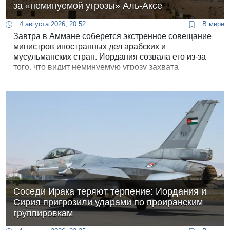
за «неминуемой угрозы» Аль-Аксе
4 августа 2026, 20:52
В мире
Завтра в Аммане соберется экстренное совещание
министров иностранных дел арабских и
мусульманских стран. Иордания созвала его из-за
того, что видит неминуемую угрозу захвата
Израилем комплекса мечети Аль-Акса на Храмовой
горе.
Соседи Ирака теряют терпение: Иордания и
Сирия пригрозили ударами по проиранским
группировкам