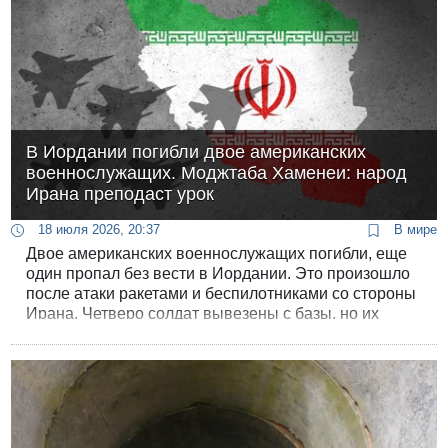
В Иордании погибли двое американских
военнослужащих. Моджтаба Хаменеи: народ
Ирана преподаст урок
18 июля 2026, 20:37
В мире
Двое американских военнослужащих погибли, еще
один пропал без вести в Иордании. Это произошло
после атаки ракетами и беспилотниками со стороны
Ирана. Четверо солдат вывезены с базы, но их
жизням ничего не угрожает. Гибель своих людей
подтвердило Центральное командование армии
США.