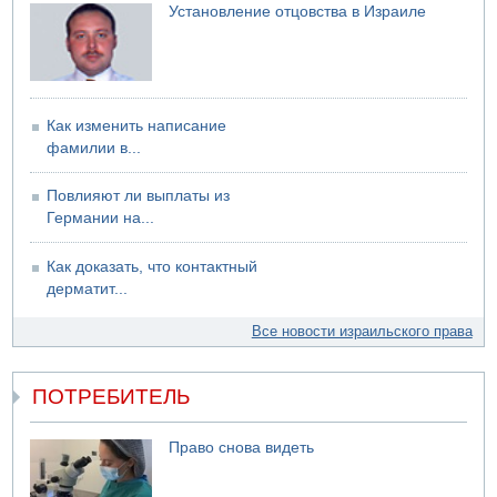
Установление отцовства в Израиле
Подозреваемый в домогательствах в хостеле - Гильбоа
Дахан
07.08.2026 17:55
Обнародовано имя полицейского, подозреваемого в
коррупционных отношениях с Йоавом Элиаси
Как изменить написание
07.08.2026 17:51
фамилии в...
БАГАЦ отказался заморозить лишение налоговых льгот
для уклонистов-харедим
Повлияют ли выплаты из
07.08.2026 17:48
Германии на...
В Иерусалиме водитель врезался в забор и серьезно
пострадал
Как доказать, что контактный
дерматит...
Все новости израильского права
ПОТРЕБИТЕЛЬ
Право снова видеть