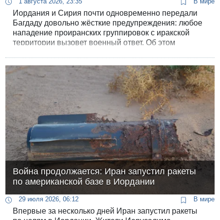
1 августа 2026, 23:35
В мире
Иордания и Сирия почти одновременно передали
Багдаду довольно жёсткие предупреждения: любое
нападение проиранских группировок с иракской
территории вызовет военный ответ. Об этом
сегодня сообщили источники телеканалов «Аль-
Арабия» и «Аль-Хадат».
Война продолжается: Иран запустил ракеты
по американской базе в Иордании
29 июля 2026, 06:12
В мире
Впервые за несколько дней Иран запустил ракеты