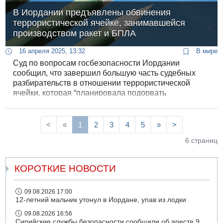
В Иордании предъявлены обвинения
террористической ячейке, занимавшейся
производством ракет и БПЛА
16 апреля 2025, 13:32
В мире
Суд по вопросам госбезопасности Иордании
сообщил, что завершил большую часть судебных
разбирательств в отношении террористической
ячейки, которая “планировала подорвать
национальную безопасность страны и сеять хаос”.
Вчера иорданское информационное агентство
«Петра» сообщило о ее разоблачении.
<
«
1
2
3
4
5
»
>
6 страниц
КОРОТКИЕ НОВОСТИ
09.08.2026 17:00
12-летний мальчик утонул в Иордане, упав из лодки
09.08.2026 16:56
Сирийские службы безопасности сообщили об аресте 9