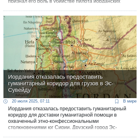
признал его роль в убийстве пилота иорданских
ВВС Моаза аль-Касасбеха, который был заживо
сожжен в Сирии десять лет назад.
Иордания отказалась предоставить
гуманитарный коридор для грузов в Эс-
Сувейду
20 июля 2025, 07:11
В мире
Иордания отказалась предоставить гуманитарный
коридор для доставки гуманитарной помощи в
охваченный этно-конфессиональными
столкновениями юг Сирии. Друзский город Эс-
Сувейда находится в 30 км от иорданской границы и
пути доставки туда значительно проще и короче,