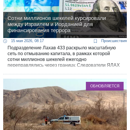
Сотни миллионов шекелей курсировали
между Израилем и Иорданией для
финансирования террора
15 мая 2026, 08:17
Происшествия
Подразделение Лахав 433 раскрыло масштабную
сеть по отмыванию капитала, в рамках которой
сотни миллионов шекелей ежегодно
переправлялись через границу. Следователи ЯЛАХ
(Национальный отдел по борьбе с экономическими
преступлениями) подозревают, что конечной целью
этих финансовых потоков было снабжение
ОБНОВЛЯЕТСЯ
террористических организаций.