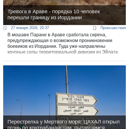
Тревога в Араве - порядка 10 человек
перешли границу из Иордании
27 января 2026, 20:37
Происшествия
В мошаве Паране в Араве сработала сирена,
предупреждающая о возможном проникновении
боевиков из Иордании. Туда уже направлены
крупные силы территориальной дивизии из Эйлата
и полицейские части.
Перестрелка у Мертвого моря: ЦАХАЛ открыл
огонь по контрабандистам, пытавшимся