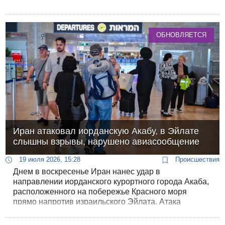
ОБНОВЛЯЕТСЯ
Иран атаковал иорданскую Акабу, в Эйлате
слышны взрывы, нарушено авиасообщение
19 июля 2026, 15:28
Происшествия
Днем в воскресенье Иран нанес удар в
направлении иорданского курортного города Акаба,
расположенного на побережье Красного моря
прямо напротив израильского Эйлата. Атака
спровоцировала включение систем
предупреждения в Иордании и привела к сбоям в