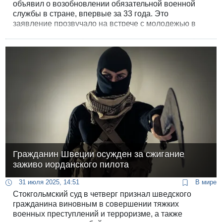
объявил о возобновлении обязательной военной
службы в стране, впервые за 33 года. Это
заявление прозвучало на встрече с молодежью в
северной провинции Ирбид. Об этом сообщило
иорданское агентство «Arab News».
Гражданин Швеции осужден за сжигание
заживо иорданского пилота
31 июля 2025, 14:51
В мире
Стокгольмский суд в четверг признал шведского
гражданина виновным в совершении тяжких
военных преступлений и терроризме, а также