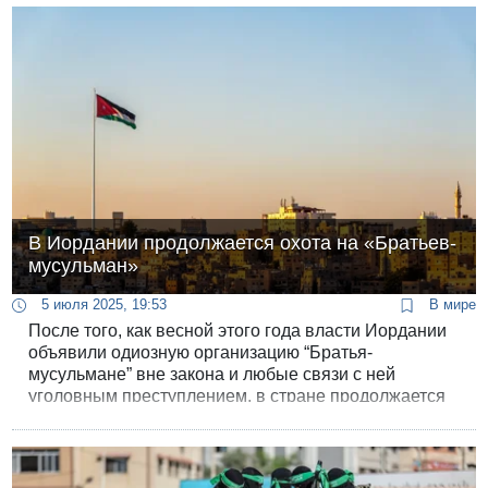
нежели с израильских Голанских высот.
В Иордании продолжается охота на «Братьев-
мусульман»
5 июля 2025, 19:53
В мире
После того, как весной этого года власти Иордании
объявили одиозную организацию “Братья-
мусульмане” вне закона и любые связи с ней
уголовным преступлением, в стране продолжается
охота на многочисленных сторонников организации.
Аресты проводят, невзирая на чины.