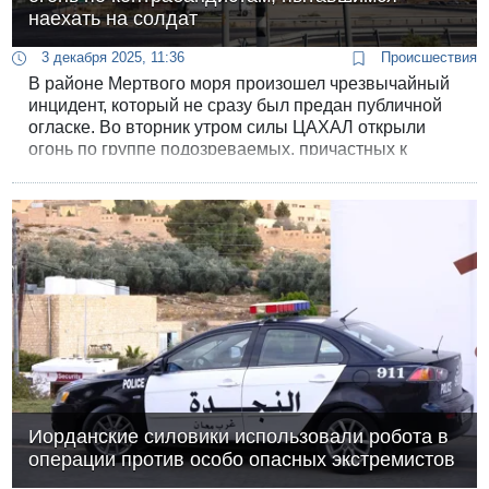
наехать на солдат
3 декабря 2025, 11:36
Происшествия
В районе Мертвого моря произошел чрезвычайный
инцидент, который не сразу был предан публичной
огласке. Во вторник утром силы ЦАХАЛ открыли
огонь по группе подозреваемых, причастных к
незаконной переправке оружия из Иордании, после
того как нарушители предприняли попытку наезда
на военнослужащих.
Иорданские силовики использовали робота в
операции против особо опасных экстремистов