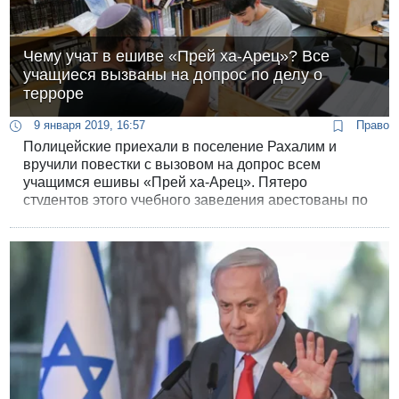
Чему учат в ешиве «Прей ха-Арец»? Все
учащиеся вызваны на допрос по делу о
терроре
9 января 2019, 16:57
Право
Полицейские приехали в поселение Рахалим и
вручили повестки с вызовом на допрос всем
учащимся ешивы «Прей ха-Арец». Пятеро
студентов этого учебного заведения арестованы по
подозрению в убийстве палестинки Айши Раби.