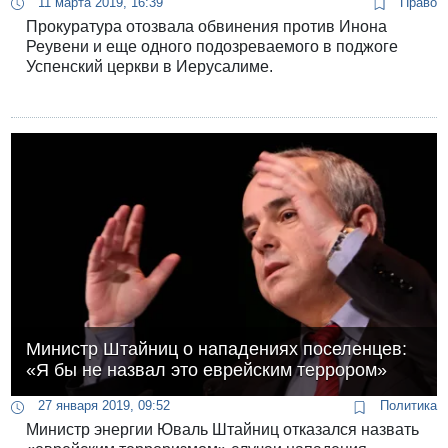
11 марта 2019, 16:39
Право
Прокуратура отозвала обвинения против Инона
Реувени и еще одного подозреваемого в поджоге
Успенский церкви в Иерусалиме.
Министр Штайниц о нападениях поселенцев:
«Я бы не назвал это еврейским террором»
27 января 2019, 09:52
Политика
Министр энергии Юваль Штайниц отказался назвать