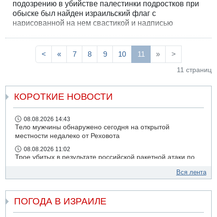
подозрению в убийстве палестинки подростков при
обыске был найден израильский флаг с
нарисованной на нем свастикой и надписью
«Смерть сионистам», а в телефоне одного из
задержанных хранилось видео сожжения бело-
голубого флага.
<
«
7
8
9
10
11
»
>
11 страниц
КОРОТКИЕ НОВОСТИ
08.08.2026 14:43
Тело мужчины обнаружено сегодня на открытой
местности недалеко от Реховота
08.08.2026 11:02
Трое убитых в результате российской ракетной атаки по
Киеву
Вся лента
07.08.2026 20:43
Поножовщина в Тайбе: 3 мужчин серьезно ранены
ПОГОДА В ИЗРАИЛЕ
07.08.2026 20:41
Ynet: "Хизбалла" запустила БПЛА со взрывчаткой по