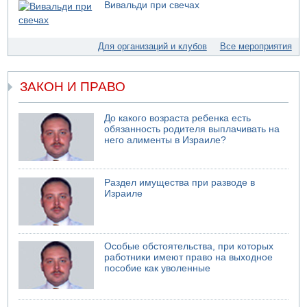
Вивальди при свечах
07.08.2026 11:55
Министр обороны ушел с заседания кабинета на
свадьбу
Для организаций и клубов
Все мероприятия
07.08.2026 11:05
Саудовская Аравия опасается нападения хуситов и
иракских ополченцев
ЗАКОН И ПРАВО
07.08.2026 08:29
В Бат-Яме утонул мужчина
До какого возраста ребенка есть
обязанность родителя выплачивать на
07.08.2026 08:29
него алименты в Израиле?
Стрельба в школе Таиланда
07.08.2026 06:47
Недалеко от Бейт-Шемеша погиб велосипедист
Раздел имущества при разводе в
07.08.2026 06:24
Израиле
Саудовская Аравия сообщает о нападении хуситов
Особые обстоятельства, при которых
работники имеют право на выходное
пособие как уволенные