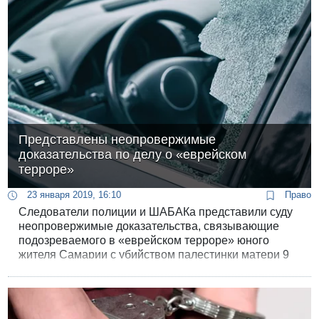
Представлены неопровержимые
доказательства по делу о «еврейском
терроре»
23 января 2019, 16:10
Право
Следователи полиции и ШАБАКа представили суду
неопровержимые доказательства, связывающие
подозреваемого в «еврейском терроре» юного
жителя Самарии с убийством палестинки матери 9
детей Айши Ар-Раби.