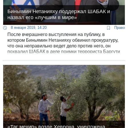
Биньямин Нетанияху поддержал ШАБАК и
назвал его «лучшим в мире»
8 января 2019, 14:20
Право
После вчерашнего выступления на публику, в
котором Биньямин Нетанияху обвинил прокуратуру,
что она неправильно ведет дело против него, он
похвалил ШАБАК в деле поимки террориста Баргути
и защитил его от нападок.
«Таг мехир» возле Хеврона, уничтожена