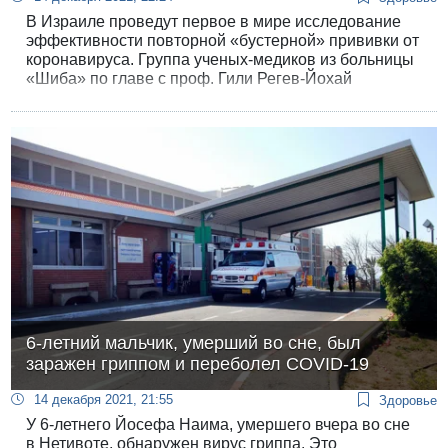
В Израиле проведут первое в мире исследование
эффективности повторной «бустерной» прививки от
коронавируса. Группа ученых-медиков из больницы
«Шиба» по главе с проф. Гили Регев-Йохай
проведут эксперимент с 200 добровольцами, у
которых титры антител упали после третьей дозы
вакцины ниже 700.
6-летний мальчик, умерший во сне, был
заражен гриппом и переболел COVID-19
14 декабря 2021, 21:55
Здоровье
У 6-летнего Йосефа Наима, умершего вчера во сне
в Нетивоте, обнаружен вирус гриппа. Это