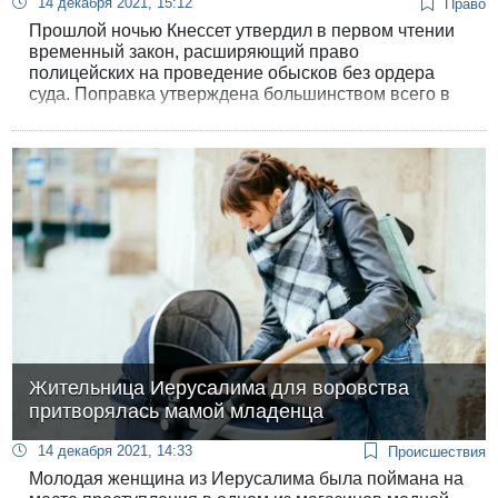
14 декабря 2021, 15:12
Право
Прошлой ночью Кнессет утвердил в первом чтении
временный закон, расширяющий право
полицейских на проведение обысков без ордера
суда. Поправка утверждена большинством всего в
два голоса — за нее проголосовали 60 депутатов и
58 против.
Жительница Иерусалима для воровства
притворялась мамой младенца
14 декабря 2021, 14:33
Происшествия
Молодая женщина из Иерусалима была поймана на