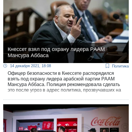
Кнессет взял под охрану лидера РААМ
Мансура Аббаса
14 декабря 2021, 18:08
Политика
Офицер безопасности в Кнессете распорядился
взять под охрану лидера арабской партии РААМ
Мансура Аббаса. Полиция рекомендовала сделать
это после угроз в адрес политика, прозвучавших на
демонстрациях правых сил. «Я боюсь за свою жизнь
— они хотят моей крови, — сказал Аббас в
интервью 12 каналу. — Это тяжелое чувство, когда
тебе угрожают, и ты должен везде ходить с
охранником. Я согласился с просьбой офицера
Кнессета».