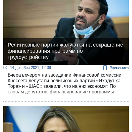
Религиозные партии жалуются на сокращение
финансирования программ по
трудоустройству
14 декабря 2021, 12:08
Экономика
Вчера вечером на заседании Финансовой комиссии
Кнессета депутаты религиозных партий «Яхадут ха-
Тора» и «ШАС» заявили, что на них экономят. По
словам депутатов, финансирование программы
занятости в ультраортодоксальном и арабском
секторах резко сократилось практически до нуля.