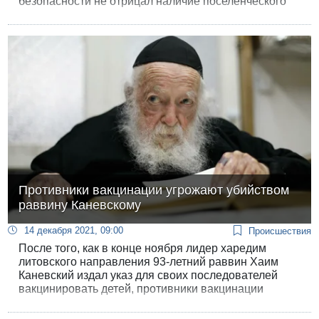
безопасности не отрицал наличие поселенческого
насилия.
Противники вакцинации угрожают убийством
раввину Каневскому
14 декабря 2021, 09:00
Происшествия
После того, как в конце ноября лидер харедим
литовского направления 93-летний раввин Хаим
Каневский издал указ для своих последователей
вакцинировать детей, противники вакцинации
начали засыпать его почту оскорбительными
письмами, звонить с угрозами по телефону и