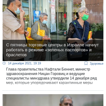
улице в Яффо. Это был 67-летний Борис и его жена
Татьяна.
С пятницы торговые центры в Израиле начнут
работать в режиме «зеленых паспортов» и
браслетов
14 декабря 2021, 19:19
Здоровье
Глава правительства Нафтали Беннет, министр
здравоохранения Ницан Горовиц и ведущие
специалисты минздрава утвердили 14 декабря ряд
мер, которые упорядочивают карантинные меры
для возвращающихся из государств «красного»
списка, а также усиливают ограничения в торговых
предприятиях.