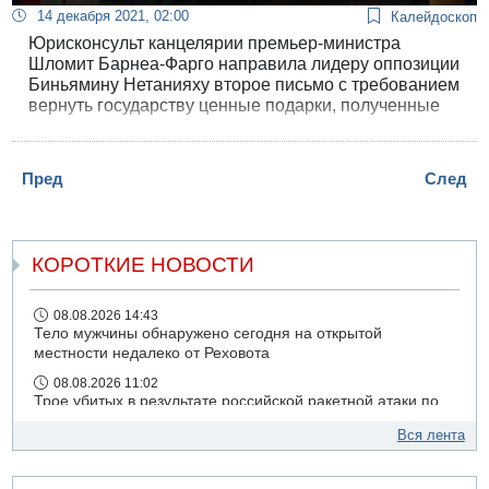
14 декабря 2021, 02:00
Калейдоскоп
Юрисконсульт канцелярии премьер-министра
Шломит Барнеа-Фарго направила лидеру оппозиции
Биньямину Нетанияху второе письмо с требованием
вернуть государству ценные подарки, полученные
им от лидеров иностранных государств за 12 лет
пребывания у власти. По закону, все протокольные
дары являются собственностью государства.
Пред
След
КОРОТКИЕ НОВОСТИ
08.08.2026 14:43
Тело мужчины обнаружено сегодня на открытой
местности недалеко от Реховота
08.08.2026 11:02
Трое убитых в результате российской ракетной атаки по
Киеву
Вся лента
07.08.2026 20:43
Поножовщина в Тайбе: 3 мужчин серьезно ранены