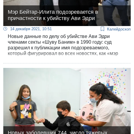
Мэр Бейтар-Илита подозревается в
причастности к убийству Ави Эдри
14 декабря 2021, 10:51
Калейдоскоп
Новые данные по делу об убийстве Ави Эдри
членами секты «Шуву Баним» в 1990 году: суд
разрешил к публикации имя подозреваемого,
который фигурировал во всех новостях, как «мэр
одного из ортодоксальных израильских городов».
Новых заболевших 744, число тяжелых