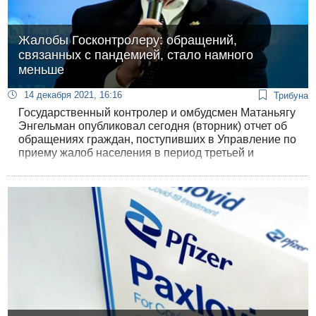
Жалобы Госконтролеру: обращений,
связанных с пандемией, стало намного
меньше
14 декабря 2021, 16:16
Трибуна
Государственный контролер и омбудсмен Матаньягу
Энгельман опубликовал сегодня (вторник) отчет об
обращениях граждан, поступивших в Управление по
приему жалоб населения в период третьей и
четвертой волны коронавируса. Данный отчет
подводит итоги поступивших жалоб, связанных с
кризисом коронавируса, в период с 1 декабря 2020
года по 15 октября 2021 года, и дополняет
предыдущий отчет омбудсмена о периоде первой и
второй волны коронавируса.