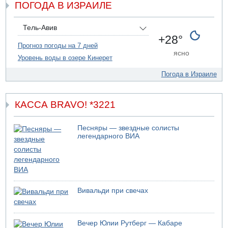
ПОГОДА В ИЗРАИЛЕ
07.08.2026 20:41
Ynet: "Хизбалла" запустила БПЛА со взрывчаткой по
силам ЦАХАЛ
Тель-Авив
07.08.2026 19:16
+28°
ДТП в Ашдоде: тяжело ранены двое маленьких детей
Прогноз погоды на 7 дней
ясно
Уровень воды в озере Кинерет
07.08.2026 19:14
Скончался водитель, врезавшийся в стену в
Погода в Израиле
Иерусалиме
КАССА BRAVO! *3221
Песняры — звездные солисты
легендарного ВИА
Вивальди при свечах
Вечер Юлии Рутберг — Кабаре