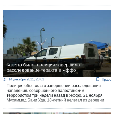
обычной медицине в течение 2021 года.
Как это было: полиция завершила
расследование теракта в Яффо
14 декабря 2021, 20:01
Право
Полиция объявила о завершении расследования
нападения, совершенного палестинским
террористом три недели назад в Яффо. 21 ноября
Мухаммед Бани Уда, 18-летний нелегал из деревни
Тамун в северной части Самарии, напал с ножом на
пару пенсионеров из Бат-Яма, прогуливавшихся по