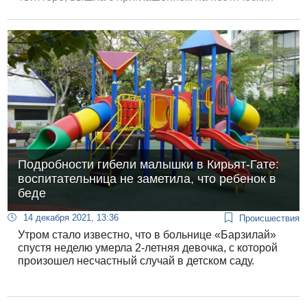
вечер с участием Дарин Татур, арабской поэтессы
из Нижней Галилеи, отсидевшей срок за терроризм
и подстрекательство к насилию.
Подробности гибели малышки в Кирьят-Гате:
воспитательница не заметила, что ребенок в
беде
14 декабря 2021, 13:36
Происшествия
Утром стало известно, что в больнице «Барзилай»
спустя неделю умерла 2-летняя девочка, с которой
произошел несчастный случай в детском саду.