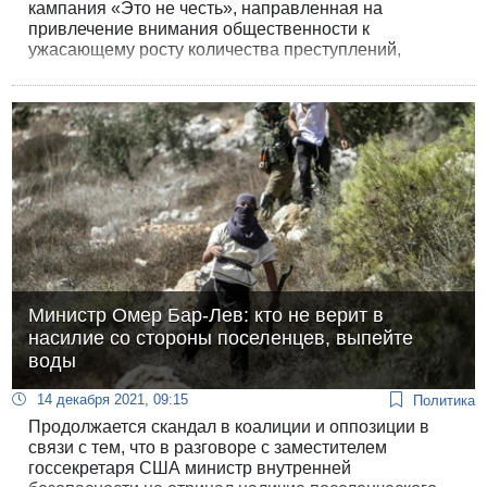
кампания «Это не честь», направленная ​​на
привлечение внимания общественности к
ужасающему росту количества преступлений,
связанных с насилием в отношении женщин. В
рамках кампании в последние несколько дней
проходит выставка художественных работ,
посвященных бедственному положению йеменских
женщин, в которой приняли участие более 50
молодых молодых художников.
Министр Омер Бар-Лев: кто не верит в
насилие со стороны поселенцев, выпейте
воды
14 декабря 2021, 09:15
Политика
Продолжается скандал в коалиции и оппозиции в
связи с тем, что в разговоре с заместителем
госсекретаря США министр внутренней