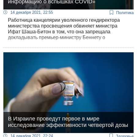
информацию о вспышках COVID»
14 декабря 2021, 22:55
Политика
Работница канцелярии уволенного гендиректора
министерства просвещения обвиняет министра
Ифат Шаша-Битон в том, что она запрещала
докладывать премьер-министру Беннету о
вспышках коронавируса в учебных заведениях. Об
этом сообщил сегодня вечером 12 канал ИТВ.
В Израиле проведут первое в мире
исследование эффективности четвертой дозы
14 декабря 2021, 22:24
Здоровье