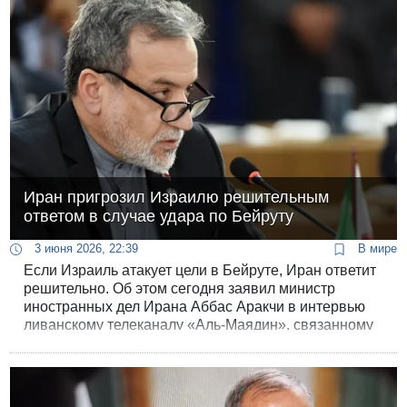
контролирует внешнеполитический курс Ирана,
несмотря на то, что с момента своего назначения он
ни разу не появлялся на публике.
Иран пригрозил Израилю решительным
ответом в случае удара по Бейруту
3 июня 2026, 22:39
В мире
Если Израиль атакует цели в Бейруте, Иран ответит
решительно. Об этом сегодня заявил министр
иностранных дел Ирана Аббас Аракчи в интервью
ливанскому телеканалу «Аль-Маядин», связанному
с «Хизбаллой». В том же интервью Аракчи сообщил,
что Иран и США изучают переданные друг другу
черновики соглашения.