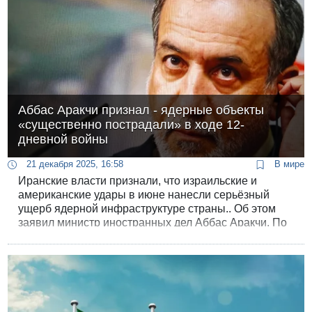
Аббас Аракчи признал - ядерные объекты
«существенно пострадали» в ходе 12-
дневной войны
21 декабря 2025, 16:58
В мире
Иранские власти признали, что израильские и
американские удары в июне нанесли серьёзный
ущерб ядерной инфраструктуре страны.. Об этом
заявил министр иностранных дел Аббас Аракчи. По
его словам, ядерные объекты «существенно
пострадали», однако научно-технологическая база
Ирана сохранилась.