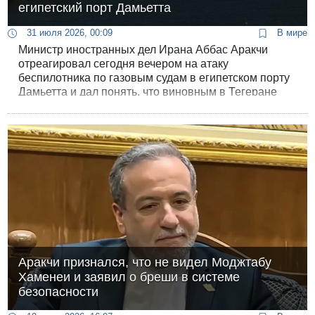
египетский порт Дамьетта
31 июля 2026, 00:09
В мире
Министр иностранных дел Ирана Аббас Аракчи
отреагировал сегодня вечером на атаку
беспилотника по газовым судам в египетском порту
Дамьетта и дал понять, что виновным в Тегеране
считают Израиль.
Аракчи признался, что не видел Моджтабу
Хаменеи и заявил о бреши в системе
безопасности