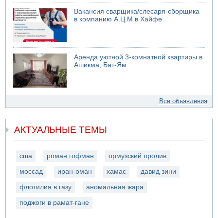
Вакансия сварщика/слесаря-сборщика
в компанию А.Ц.М в Хайфе
Аренда уютной 3-комнатной квартиры в
Ашикма, Бат-Ям
Все объявления
АКТУАЛЬНЫЕ ТЕМЫ
сша
роман гофман
ормузский пролив
моссад
иран-оман
хамас
давид зини
флотилия в газу
аномальная жара
поджоги в рамат-гане