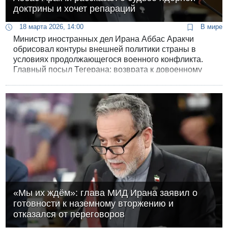
доктрины и хочет репараций
18 марта 2026, 14:00
В мире
Министр иностранных дел Ирана Аббас Аракчи
обрисовал контуры внешней политики страны в
условиях продолжающегося военного конфликта.
Главный посыл Тегерана: возврата к довоенному
статусу-кво не будет ни в вопросах безопасности, ни
в сфере мировой энергетики.
«Мы их ждём»: глава МИД Ирана заявил о
готовности к наземному вторжению и
отказался от переговоров