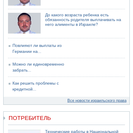
Возле Кирьят-Арбы пожар на местности
06.08.2026 12:06
До какого возраста ребенка есть
США не будут давить на Израиль в вопросе Ливана
обязанность родителя выплачивать на
него алименты в Израиле?
06.08.2026 11:41
Трое подростков ограбили сексшоп в Холоне
Повлияют ли выплаты из
Германии на...
Можно ли единовременно
забрать...
Как решить проблемы с
кредитной...
Все новости израильского права
ПОТРЕБИТЕЛЬ
Технические работы в Национальной