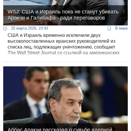
WSJ: США и Израиль пока не станут убивать
Аракчи и Галибафа - ради переговоров
25 марта 2026, 23:43
В мире
США и Израиль временно исключили двух
высокопоставленных иранских руководителей из
списка лиц, подлежащих уничтожению, сообщает
The Wall Street Journal со ссылкой на американских
чиновников. Это министр иностранных дел Аббас
Аракчи и спикер меджлиса Мохаммад Бакер
Галибаф.
Аббас Аракчи рассказал о судьбе ядерной