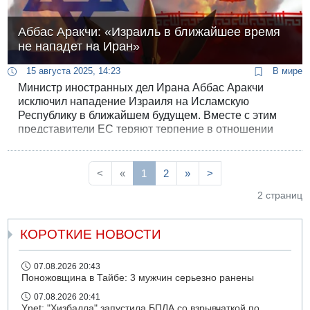
Аббас Аракчи: «Израиль в ближайшее время
не нападет на Иран»
15 августа 2025, 14:23
В мире
Министр иностранных дел Ирана Аббас Аракчи
исключил нападение Израиля на Исламскую
Республику в ближайшем будущем. Вместе с этим
представители ЕС теряют терпение в отношении
иранской ядерной программы и готовятся
возобновить тотальные санкции.
<
«
1
2
»
>
2 страниц
КОРОТКИЕ НОВОСТИ
07.08.2026 20:43
Поножовщина в Тайбе: 3 мужчин серьезно ранены
07.08.2026 20:41
Ynet: "Хизбалла" запустила БПЛА со взрывчаткой по