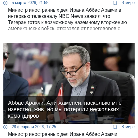
5 марта 2026, 21:58
В мире
Министр иностранных дел Ирана Аббас Аракчи в
интервью телеканалу NBC News заявил, что
Тегеран готов к возможному наземному вторжению
американских войск, отказался от переговоров с
Вашингтоном и сообщил, что Иран не просил о
прекращении огня.
Аббас Аракчи: Али Хаменеи, насколько мне
известно, жив, но мы потеряли нескольких
командиров
28 февраля 2026, 17:25
В мире
Министр иностранных дел Ирана Аббас Аракчи