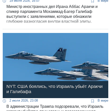
19 июля 2026, 16:07
В мире
Министр иностранных дел Ирана Аббас Аракчи и
спикер парламента Мохаммад-Багер Галибаф
выступили с заявлениями, которые обнажили
глубокие разногласия внутри властной элиты,
уязвимость системы безопасности и загадочную
роль Моджтабы Хаменеи.
NYT: США боялись, что Израиль убьёт Аракчи
и Галибафа
2 июля 2026, 23:08
В мире
В администрации Трампа подозревали, что Израиль