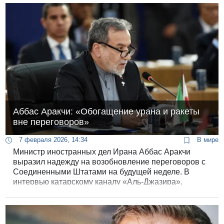
Аббас Аракчи: «Обогащение урана и ракеты
вне переговоров»
7 февраля 2026, 14:34
В мире
Министр иностранных дел Ирана Аббас Аракчи
выразил надежду на возобновление переговоров с
Соединенными Штатами на будущей неделе. В
интервью катарскому каналу «Аль-Джазира»,
Аракчи сказал, что переговоры в пятницу были
«хорошим стартом» и на них «обсуждался только
вопрос о ядерной программе».