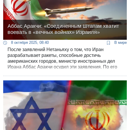
Аббас Аракчи: «Соединенным Штатам хватит
воевать в «вечных войнах» Израиля»
8 октября 2025, 08:40
В мире
После заявлений Нетаньяху о том, что Иран
разрабатывает ракеты, способные достичь
американских городов, министр иностранных дел
Ирана Аббас Аракчи осудил эти заявления. По его
словам, Израиль “ложно пытается представить
оборонный потенциал Ирана как угрозу”.