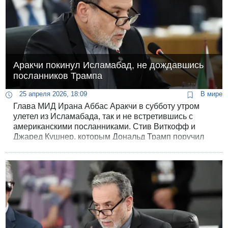
Аракчи покинул Исламабад, не дождавшись
посланников Трампа
25 апреля 2026, 18:09
В мире
Глава МИД Ирана Аббас Аракчи в субботу утром
улетел из Исламабада, так и не встретившись с
американскими посланниками. Стив Виткофф и
Джаред Кушнер, которым Дональд Трамп поручил
провести с иранцами второй раунд переговоров, к
моменту его отъезда до пакистанской столицы еще
не добрались.