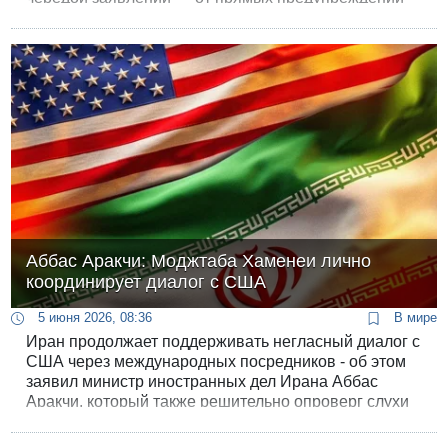
до отрицания самого факта преднамеренной атаки.
Аббас Аракчи: Моджтаба Хаменеи лично
координирует диалог с США
5 июня 2026, 08:36
В мире
Иран продолжает поддерживать негласный диалог с
США через международных посредников - об этом
заявил министр иностранных дел Ирана Аббас
Аракчи, который также решительно опроверг слухи
об изоляции нового верховного лидера страны. По
словам дипломата, Моджтаба Хаменеи полностью