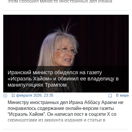
этом сообщил министр иностранных дел Ирана
Аббас Аракчи после завершения второго раунда
переговоров в Женеве.
Иранский министр обиделся на газету
«Исраэль Хайом» и обвинил ее владелицу в
манипуляциях Трампом
11 февраля 2026, 23:35
В мире
Министру иностранных дел Ирана Аббасу Аракчи не
понравилось содержание онлайн-версии газеты
“Исраэль Хайом”. Он написал пост в соцсети Х со
скриншотами из аккаунта издания и статьи в
Википедии о владелице газеты Мириам Адельсон.