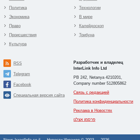
Политика
Технологии
Экономика
В мире
Право
Калейдоскоп
Происшествия
Трибуна
Культура
Разработчик и владелец
RSS
InterLink Info Ltd
Telegram
PB 242, Netanya 4210201,
Company number 512805862
Facebook
Связь с редакцией
Специальная версия сайта
Политика конфиденциальности
Реклама в Новостях
פרסמו אצלנו
News.IsraelInfo.co.il — Новости Израиля © 2003 —
2026