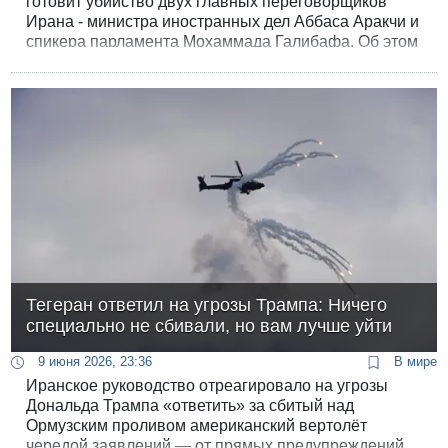
готовит убийство двух главных переговорщиков
Ирана - министра иностранных дел Аббаса Аракчи и
спикера парламента Мохаммада Галибафа. Об этом
The New York Times рассказали действующие и
бывшие американские чиновники.
Тегеран ответил на угрозы Трампа: Ничего
специально не сбивали, но вам лучше уйти
9 июня 2026, 23:36
В мире
Иранское руководство отреагировало на угрозы
Дональда Трампа «ответить» за сбитый над
Ормузским проливом американский вертолёт
чередой заявлений — от прямых предупреждений