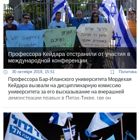
Профессора Кейдара отстранили от участия в
международной конференции
30 октября 2019, 15:51
Политика
Профессора Бар-Иланского университета Мордехая
Кейдара вызвали на дисциплинарную комиссию
университета за его высказывание на вчерашней
демонстрации правых в Петах-Тикве, где он
выразил сомнение в том, что Ицхака Рабина убил
Игаль Амир.