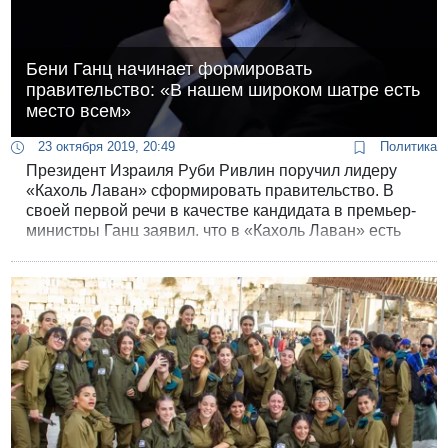
Бени Ганц начинает формировать
правительство: «В нашем широком шатре есть
место всем»
23 октября 2019, 20:49
Политика
Президент Израиля Руби Ривлин поручил лидеру
«Кахоль Лаван» сформировать правительство. В
своей первой речи в качестве кандидата в премьер-
министры Ганц заявил, что в «Кахоль Лаван» есть
место всем — и «харедим», и религиозным
сионистам, и арабам.