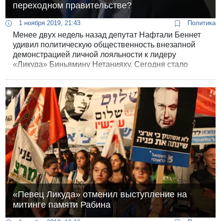
переходном правительстве?
1 ноября 2019, 21:43
Политика
Менее двух недель назад депутат Нафтали Беннет
удивил политическую общественность внезапной
демонстрацией личной лояльности к лидеру
«Ликуда» Биньямину Нетанияху. Сегодня стало
известно, что Нетанияху «всерьез взвешивает»
возможность назначить Беннета на министерский
пост — возможно, даже на пост министра обороны.
«Певец Ликуда» отменил выступление на
митинге памяти Рабина