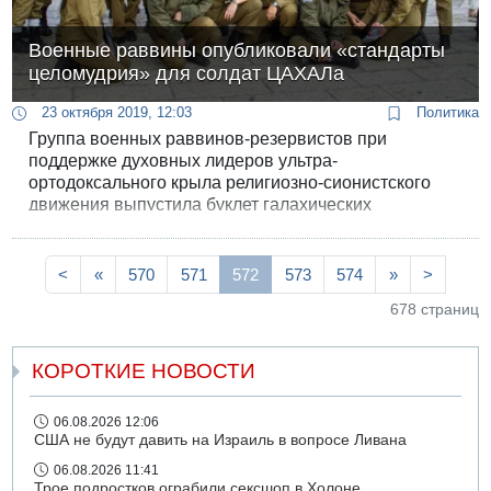
Военные раввины опубликовали «стандарты
целомудрия» для солдат ЦАХАЛа
23 октября 2019, 12:03
Политика
Группа военных раввинов-резервистов при
поддержке духовных лидеров ультра-
ортодоксального крыла религиозно-сионистского
движения выпустила буклет галахических
предписаний по вопросам «целомудрия» для
религиозных солдат, смущенных совместной
службой мужчин и женщин. Брошюра вызвала
<
«
570
571
572
573
574
»
>
скандал.
678 страниц
КОРОТКИЕ НОВОСТИ
06.08.2026 12:06
США не будут давить на Израиль в вопросе Ливана
06.08.2026 11:41
Трое подростков ограбили сексшоп в Холоне