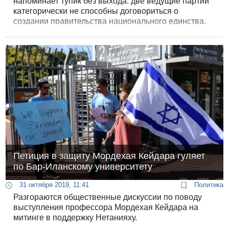
напоминает тупик без выхода: две ведущие партии
категорически не способны договориться о
создании правительства национального единства.
Петиция в защиту Мордехая Кейдара гуляет
по Бар-Иланскому университету
31 октября 2019, 11:41
Политика
Разгораются общественные дискуссии по поводу
выступления профессора Мордехая Кейдара на
митинге в поддержку Нетанияху.