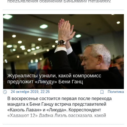
предъявления обвинений Биньямину Нетанияху.
Журналисты узнали, какой компромисс
предложит «Ликуду» Бени Ганц
24 октября 2019, 22:26
Политика
В воскресенье состоится первая после перехода
мандата к Бени Ганцу встреча представителей
«Кахоль Лаван» и «Ликуда». Корреспондент
«Хадашот 12» Дафна Лиэль рассказала, какой
«компромисс» предложит Ганц Биньямину
Нетанияху.