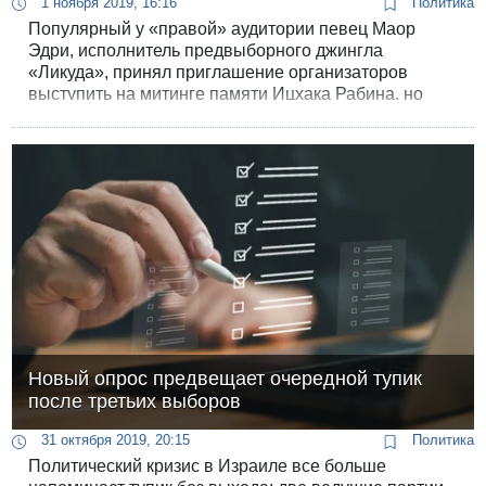
1 ноября 2019, 16:16
Политика
Популярный у «правой» аудитории певец Маор
Эдри, исполнитель предвыборного джингла
«Ликуда», принял приглашение организаторов
выступить на митинге памяти Ицхака Рабина, но
мгновенно передумал после возмущенного поста
блогера Йоава Элиаси.
Новый опрос предвещает очередной тупик
после третьих выборов
31 октября 2019, 20:15
Политика
Политический кризис в Израиле все больше