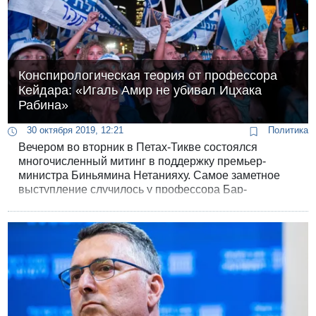
Конспирологическая теория от профессора
Кейдара: «Игаль Амир не убивал Ицхака
Рабина»
30 октября 2019, 12:21
Политика
Вечером во вторник в Петах-Тикве состоялся
многочисленный митинг в поддержку премьер-
министра Биньямина Нетанияху. Самое заметное
выступление случилось у профессора Бар-
Иланского университета Мордехая Кейдара.