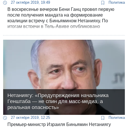
27 октября 2019, 19:49
Политика
В воскресенье вечером Бени Ганц провел первую
после получения мандата на формирование
коалиции встречу с Биньямином Нетанияху. По
итогам встречи в Тель-Авиве опубликовано
совместное заявление. Команда переговорщиков
«Кахоль Лаван» провела сегодня переговоры с
представителями «Ликуда» и НДИ.
Нетаниягу: «Предупреждения начальника
Генштаба — не спин для масс-медиа, а
реальная опасность»
27 октября 2019, 12:25
Политика
Премьер-министр Израиля Биньямин Нетаниягу