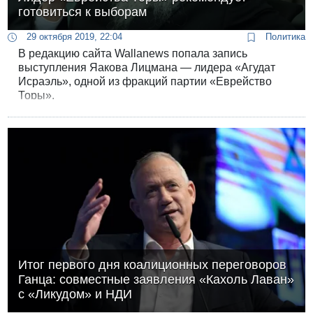
готовиться к выборам
29 октября 2019, 22:04
Политика
В редакцию сайта Wallanews попала запись
выступления Яакова Лицмана — лидера «Агудат
Исраэль», одной из фракций партии «Еврейство
Торы».
Итог первого дня коалиционных переговоров
Ганца: совместные заявления «Кахоль Лаван»
с «Ликудом» и НДИ