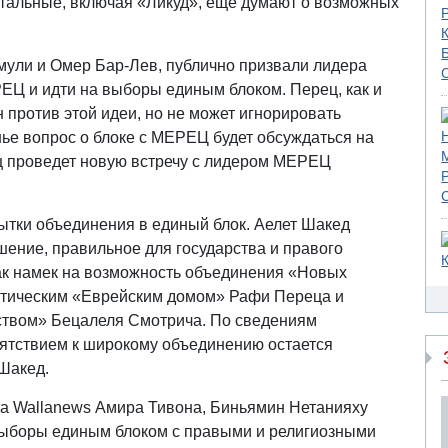
стальные, включая «Ликуд», еще думают о возможных
мули и Омер Бар-Лев, публично призвали лидера
ЕЦ и идти на выборы единым блоком. Перец, как и
 против этой идеи, но не может игнорировать
ье вопрос о блоке с МЕРЕЦ будет обсуждаться на
ц проведет новую встречу с лидером МЕРЕЦ
тки объединения в единый блок. Аелет Шакед
ешение, правильное для государства и правого
как намек на возможность объединения «Новых
стическим «Еврейским домом» Рафи Переца и
твом» Бецалеля Смотрича. По сведениям
ятствием к широкому объединению остается
 Шакед.
а Wallanews Амира Тивона, Биньямин Нетанияху
 выборы единым блоком с правыми и религиозными