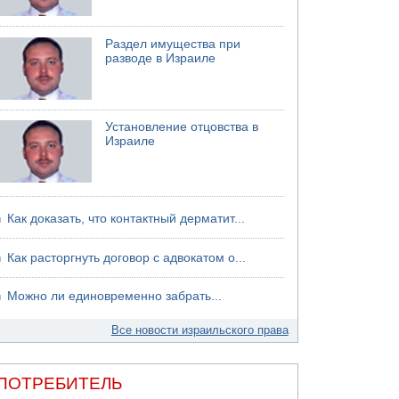
75-летний мужчина получил тяжелые
ножевые ранения в результате нападения на
улице Левински в Тель-Авиве
Раздел имущества при
разводе в Израиле
Установление отцовства в
Израиле
Как доказать, что контактный дерматит...
Как расторгнуть договор с адвокатом о...
Можно ли единовременно забрать...
Все новости израильского права
ПОТРЕБИТЕЛЬ