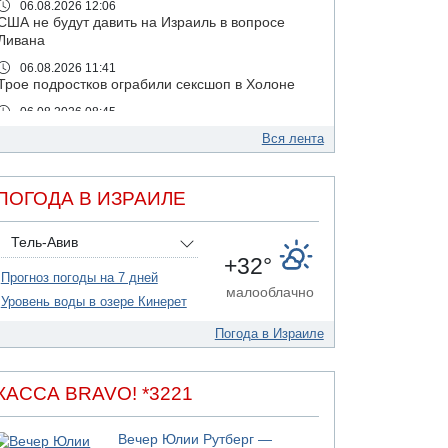
06.08.2026 12:06
США не будут давить на Израиль в вопросе
Ливана
06.08.2026 11:41
Трое подростков ограбили сексшоп в Холоне
06.08.2026 08:45
Взрыв в Северном Тель-Авиве
Вся лента
06.08.2026 08:11
Украинская атака на российский НПЗ
ПОГОДА В ИЗРАИЛЕ
05.08.2026 18:30
Израиль провел испытания системы
противоракетной обороны "Хец"
Тель-Авив
+32°
05.08.2026 18:28
Прогноз погоды на 7 дней
МАДА призывает израильтян срочно сдавать
малооблачно
кровь
Уровень воды в озере Кинерет
05.08.2026 17:00
Погода в Израиле
Бывший посол Израиля в ООН Гилад Эрдан
объявит в четверг о создании новой
политической партии
КАССА BRAVO! *3221
05.08.2026 13:49
На севере Израиля на берег выбросило тело
Вечер Юлии Рутберг —