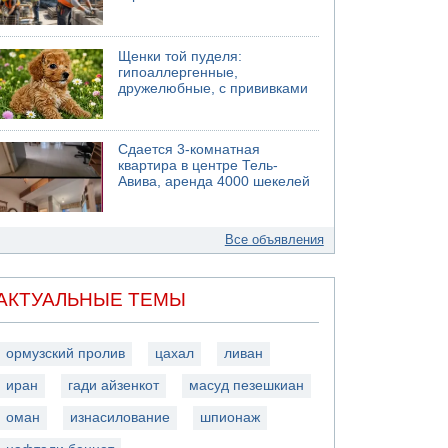
Щенки той пуделя:
гипоаллергенные,
дружелюбные, с прививками
Сдается 3-комнатная
квартира в центре Тель-
Авива, аренда 4000 шекелей
Все объявления
АКТУАЛЬНЫЕ ТЕМЫ
ормузский пролив
цахал
ливан
иран
гади айзенкот
масуд пезешкиан
оман
изнасилование
шпионаж