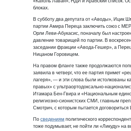
«Кахоль Лаван», НДИ и Арабский список. О
блоках.
В субботу два депутата от «Аводы», Ицик Ш
партии Амира Переца заключить союз с МЕР
Орли Леви-Абукасис, поначалу был настроен
давление товарищей по партии. В воскресен
заседании фракции «Авода-Гешер», а Пере
Ницаном Горовицем.
На правом фланге также продолжаются попы
заявила в четверг, что ее партия примет «р
лагеря», — и эти слова были истолкованы 
правых» с ультраортодоксально-национали
Итамара Бен-Гвира и «Национальным единс
религиозно-сионистских СМИ, главным преп
Смотрич, с которым пытается договориться
По
сведениям
политического корреспондент
тоже подумывает, не пойти ли «Ликуду» на