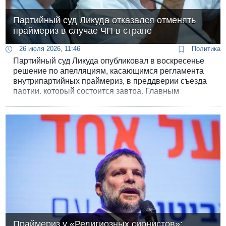
Партийный суд Ликуда отказался отменять
праймериз в случае ЧП в стране
26 июля 2026, 11:46
Политика
Партийный суд Ликуда опубликовал в воскресенье
решение по апелляциям, касающимся регламента
внутрипартийных праймериз, в преддверии съезда
партии, который состоится завтра. Главным
решением считают категорический отказ утвердить
пункт, позволявший отменить праймериз в случае
напряженной ситуации в сфере безопасности.
Праймериз у «Религиозных сионистов»: