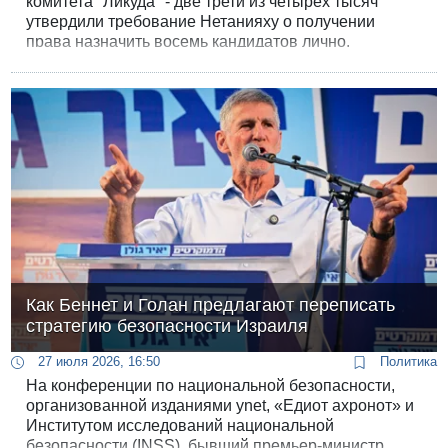
комитета "Ликуда" - две трети из четырех тысяч
утвердили требование Нетанияху о получении
права назначить восемь кандидатов лично.
Как Беннет и Голан предлагают переписать
стратегию безопасности Израиля
27 июля 2026, 16:50
Политика
На конференции по национальной безопасности,
организованной изданиями ynet, «Едиот ахронот» и
Институтом исследований национальной
безопасности (INSS), бывший премьер-министр