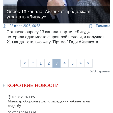
Опрос 13 канала: Айзенкот продолжает
угрожать «Ликуду»
22 июля 2026, 06:58
Политика
Согласно опросу 13 канала, партия «Ликуд»
потеряла одно место с прошлой недели, и получает
21 мандат, столько же у “Прямо!” Гади Айзенкота.
<
«
1
2
3
4
5
»
>
679 страниц
КОРОТКИЕ НОВОСТИ
07.08.2026 11:55
Министр обороны ушел с заседания кабинета на
свадьбу
07.08.2026 11:05