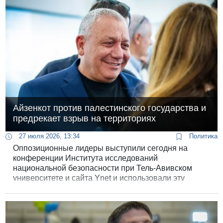
Айзенкот против палестинского государства и
предрекает взрыв на территориях
27 июля 2026, 13:34
Политика
Оппозиционные лидеры выступили сегодня на
конференции Института исследований
национальной безопасности при Тель-Авивском
университете и сайта Ynet и использовали эту
площадку для громких предвыборных заявлений.
Сегодня ровно три месяца до всеобщих выборов в
Израиле и каждая возможность публичного
высказывания ценится политиками «на вес золота».