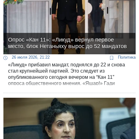
Опрос «Кан 11»: «Ликуд» вернул первое
место, блок Нетаньяху вырос до 52 мандатов
26 июля 2026, 21:22
Политика
«Ликуд» прибавил мандат, поднялся до 22 и снова
стал крупнейшей партией. Это следует из
опубликованного сегодня вечером на “Кан 11”
опроса общественного мнения. «Яшар!» Гади
Айзенкота, неделю назад возглавлявший таблицу,
потерял одно место и опустился на вторую строчку с
21 мандатом.