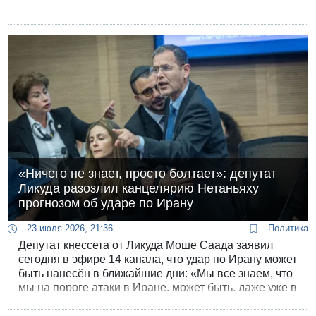
«Ничего не знает, просто болтает»: депутат
Ликуда разозлил канцелярию Нетаньяху
прогнозом об ударе по Ирану
23 июля 2026, 21:36
Политика
Депутат кнессета от Ликуда Моше Саада заявил
сегодня в эфире 14 канала, что удар по Ирану может
быть нанесён в ближайшие дни: «Мы все знаем, что
мы на пороге атаки в Иране, может быть, даже уже в
эти выходные. Таковы оценки». Так депутат ответил
на вопрос о позиции Дональда Трампа по иранской