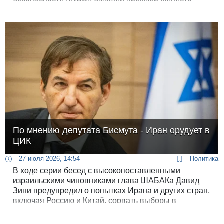
Нафтали Беннет и председатель партии
«Демократы» Яир Голан выступили с
программными заявлениями. Оба резко
раскритиковали действующее руководство страны и
обозначили контуры возможной коалиции в случае
смены власти.
По мнению депутата Бисмута - Иран орудует в
ЦИК
27 июля 2026, 14:54
Политика
В ходе серии бесед с высокопоставленными
израильскими чиновниками глава ШАБАКа Давид
Зини предупредил о попытках Ирана и других стран,
включая Россию и Китай, сорвать выборы в
Израиле.