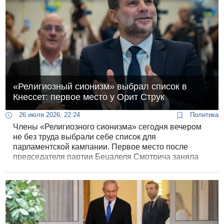
«Религиозный сионизм» выбрал список в
Кнессет: первое место у Орит Струк
26 июля 2026, 22:24
Политика
Члены «Религиозного сионизма» сегодня вечером
не без труда выбрали себе список для
парламентской кампании. Первое место после
председателя партии Бецалеля Смотрича заняла
министр поселений и национальных миссий Орит
Струк, за ней идут депутаты Симха Ротман и Цви
Суккот.