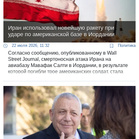
Иран использовал новейшую ракету при
ударе по американской базе в Иордании
22 июля 2026, 11:32
Политика
Согласно сообщению, опубликованному в Wall
Street Journal, смертоносная атака Ирана на
авиабазу Мавафак Салти в Иордании, в результате
которой погибли трое американских солдат, стала
возможной благодаря применению Тегераном особо
смертоносной и современной баллистической
ракеты "Хайбар".