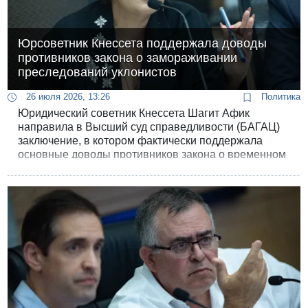
Юрсоветник Кнессета поддержала доводы
противников закона о замораживании
преследований уклонистов
26 июля 2026, 13:26
Политика
Юридический советник Кнессета Шагит Афик
направила в Высший суд справедливости (БАГАЦ)
заключение, в котором фактически поддержала
основные доводы противников закона о временном
прекращении арестов ультраортодоксальных
уклонистов.