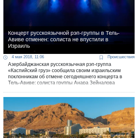
Концерт русскоязычной рэп-группы в Тель-
Авиве отменен: солиста не впустили в
Израиль
4 мая 2018, 11:06
Происшествия
Азербайджанская русскоязычная рэп-группа
«Каспийский груз» сообщила своим израильским
поклонникам об отмене сегодняшнего концерта в
Тель-Авиве: солиста группы Анара Зейналова
задержали на пограничном контроле аэропорта
Бен-Гурион и депортировали «без объяснения
причин».