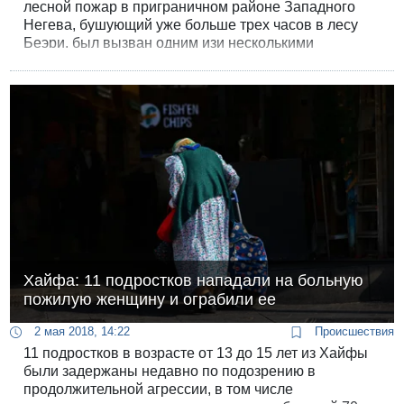
лесной пожар в приграничном районе Западного
Негева, бушующий уже больше трех часов в лесу
Беэри, был вызван одним изи несколькими
воздушными змеями, запущенными из Сектора
Газа.
Хайфа: 11 подростков нападали на больную
пожилую женщину и ограбили ее
2 мая 2018, 14:22
Происшествия
11 подростков в возрасте от 13 до 15 лет из Хайфы
были задержаны недавно по подозрению в
продолжительной агрессии, в том числе