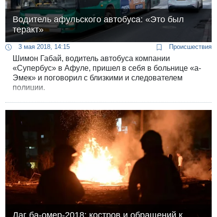
Водитель афульского автобуса: «Это был
теракт»
3 мая 2018, 14:15
Происшествия
Шимон Габай, водитель автобуса компании
«Супербус» в Афуле, пришел в себя в больнице «а-
Эмек» и поговорил с близкими и следователем
полиции.
Лаг ба-омер-2018: костров и обращений к