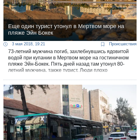
Еще один турист утонул в Мертвом море на
пляже Эйн Бокек
3 мая 2018, 19:21
Происшествия
73-летний мужчина погиб, захлебнувшись ядовитой
водой при купании в Мертвом море на гостиничном
пляже Эйн-Бокек. Пять дней назад там утонул 80-
летний мужчина, также турист. Люди плохо
информированы об опасностях Мертвого моря.