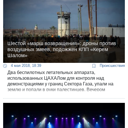
Шестой «марш возвращения»: дроны против
воздушных змеев, подожжен КПП «Керем
Шалом»
4 мая 2018, 18:39
Происшествия
Два беспилотных летательных аппарата,
использованных ЦАХАЛом для контроля над
демонстрациями у границ Сектора Газа, упали на
землю и попали в руки палестинцев. Вечером
ЦАХАЛ сообщил, что дрон ЦАХАЛа сбил
палестинский воздушный змей.