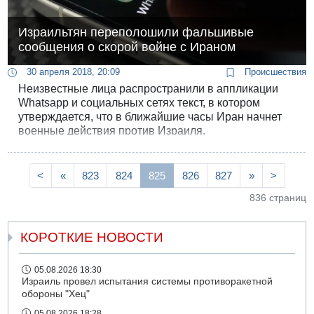
Израильтян переполошили фальшивые
сообщения о скорой войне с Ираном
30 апреля 2018, 20:09
Происшествия
Неизвестные лица распространили в аппликации
Whatsapp и социальных сетях текст, в котором
утверждается, что в ближайшие часы Иран начнет
военные действия против Израиля.
<
«
823
824
825
826
827
»
>
836 страниц
КОРОТКИЕ НОВОСТИ
05.08.2026 18:30
Израиль провел испытания системы противоракетной
обороны "Хец"
05.08.2026 18:28