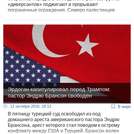
«диверсантов» поджигают и прорывают
пограничные ограждения. Семеро палестинцев
убиты, десятки ранены огнем ЦАХАЛа. Либерман
приказал остановить поставки топлива в Газу.
Эрдоган капитулировал перед Трампом:
пастор Эндрю Брансон свободен
12 октября 2018, 18:13
В мире
В пятницу турецкий суд освободил из-под
домашнего ареста американского пастора Эндрю
Брансона, арест которого стал поводом к острому
конфликту между США и Турцией. Брансон волен