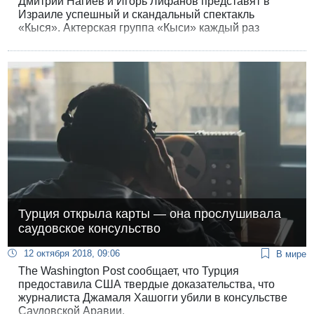
Дмитрий Нагиев и Игорь Лифанов представят в
Израиле успешный и скандальный спектакль
«Кыся». Актерская группа «Кыси» каждый раз
готовит нечто необычное для нашей публики.
Турция открыла карты — она прослушивала
саудовское консульство
12 октября 2018, 09:06
В мире
The Washington Post сообщает, что Турция
предоставила США твердые доказательства, что
журналиста Джамаля Хашогги убили в консульстве
Саудовской Аравии.