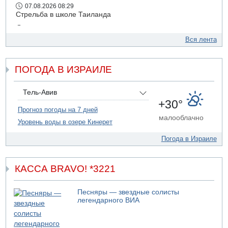
07.08.2026 08:29
Стрельба в школе Таиланда
07.08.2026 06:47
Недалеко от Бейт-Шемеша погиб велосипедист
Вся лента
07.08.2026 06:24
Саудовская Аравия сообщает о нападении хуситов
ПОГОДА В ИЗРАИЛЕ
06.08.2026 13:43
И еще иранские агенты
Тель-Авив
06.08.2026 13:13
+30°
Арестованы двое подозреваемых в стрельбе по
Прогноз погоды на 7 дней
электрической компании
малооблачно
Уровень воды в озере Кинерет
Погода в Израиле
КАССА BRAVO! *3221
Песняры — звездные солисты
легендарного ВИА