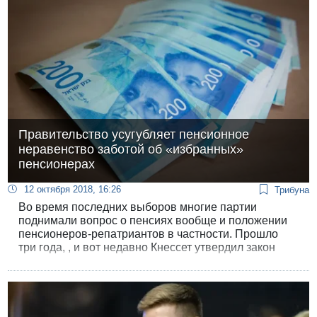
Правительство усугубляет пенсионное
неравенство заботой об «избранных»
пенсионерах
12 октября 2018, 16:26
Трибуна
Во время последних выборов многие партии
поднимали вопрос о пенсиях вообще и положении
пенсионеров-репатриантов в частности. Прошло
три года, , и вот недавно Кнессет утвердил закон
Мики Зоара («Ликуд») об увеличении пенсии
юридического советника правительства на 9 тысяч
шекелей.