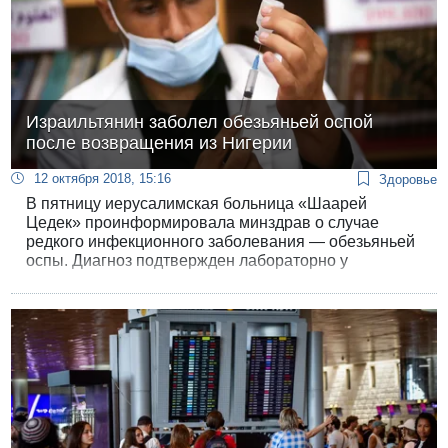
Израильтянин заболел обезьяньей оспой
после возвращения из Нигерии
12 октября 2018, 15:16
Здоровье
В пятницу иерусалимская больница «Шаарей
Цедек» проинформировала минздрав о случае
редкого инфекционного заболевания — обезьяньей
оспы. Диагноз подтвержден лабораторно у
мужчины, вершувшегося из Нигерии.