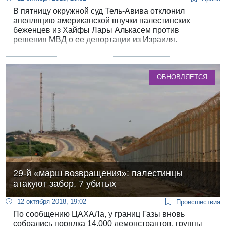
В пятницу окружной суд Тель-Авива отклонил
апелляцию американской внучки палестинских
беженцев из Хайфы Лары Алькасем против
решения МВД о ее депортации из Израиля.
Апелляция была поддержана Еврейским
университетом.
ОБНОВЛЯЕТСЯ
29-й «марш возвращения»: палестинцы
атакуют забор, 7 убитых
12 октября 2018, 19:02
Происшествия
По сообщению ЦАХАЛа, у границ Газы вновь
собрались порядка 14,000 демонстрантов, группы