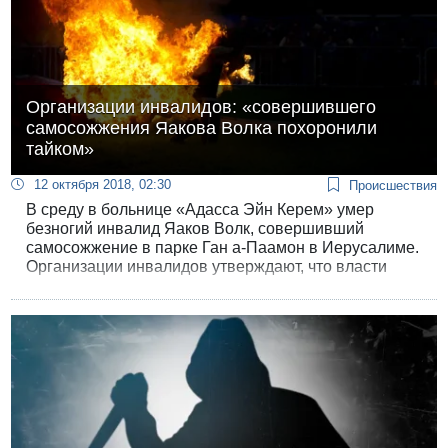
Организации инвалидов: «совершившего
самосожжения Яакова Волка похоронили
тайком»
12 октября 2018, 02:30
Происшествия
В среду в больнице «Адасса Эйн Керем» умер
безногий инвалид Яаков Волк, совершивший
самосожжение в парке Ган а-Паамон в Иерусалиме.
Организации инвалидов утверждают, что власти
намеренно утаили от них время и место похорон.