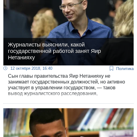
Журналисты выяснили, какой
государственной работой занят Яир
Нетанияху
12 октября 2018, 16:40
Политика
Сын главы правительства Яир Нетанияху не
занимает государственных должностей, но активно
участвует в управлении государством, — таков
вывод журналистского расследования,
проведенного корреспондентами «Гаарец» Хаимом
Левинсоном и Ноа Ландау.