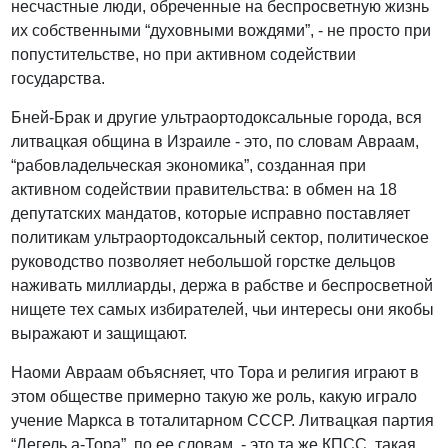
несчастные люди, обреченные на беспросветную жизнь
их собственными “духовными вождями”, - не просто при
попустительстве, но при активном содействии
государства.
Бней-Брак и другие ультраортодоксальные города, вся
литвацкая община в Израиле - это, по словам Авраам,
“рабовладельческая экономика”, созданная при
активном содействии правительства: в обмен на 18
депутатских мандатов, которые исправно поставляет
политикам ультраортодоксальный сектор, политическое
руководство позволяет небольшой горстке дельцов
наживать миллиарды, держа в рабстве и беспросветной
нищете тех самых избирателей, чьи интересы они якобы
выражают и защищают.
Наоми Авраам объясняет, что Тора и религия играют в
этом обществе примерно такую же роль, какую играло
учение Маркса в тоталитарном СССР. Литвацкая партия
“Дегель а-Тора”, по ее словам, - это та же КПСС, такая