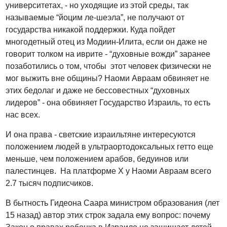
университетах, - но уходящие из этой среды, так
называемые “йоцим ле-шеэла”, не получают от
государства никакой поддержки. Куда пойдет
многодетный отец из Модиин-Илита, если он даже не
говорит толком на иврите - “духовные вожди” заранее
позаботились о том, чтобы этот человек физически не
мог выжить вне общины? Наоми Авраам обвиняет не
этих бедолаг и даже не бессовестных “духовных
лидеров” - она обвиняет Государство Израиль, то есть
нас всех.
И она права - светские израильтяне интересуются
положением людей в ультраортодоксальных гетто еще
меньше, чем положением арабов, бедуинов или
палестинцев. На платформе Х у Наоми Авраам всего
2.7 тысяч подписчиков.
В бытность Гидеона Саара министром образования (лет
15 назад) автор этих строк задала ему вопрос: почему