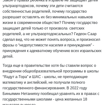
Закон о правах ребенка в Израиле не защищает детей
ультраортодоксов, почему эти дети считаются
собственностью родителей, почему государство
разрешает оставлять их без минимальных навыков
жизни в современном обществе? Почему государство
защищает детей только от произвола светских
родителей, а не ультраортодоксальных? Гидеон Саар
сделал вид, что не может понять вопроса, и произносил
фразы о “недопустимости насилия и принуждения” -
принуждения к адекватному обучению всех израильских
детей.
Тогда еще в правительстве хотя бы ставили вопрос о
внедрении общеобразовательной программы в школы
“Яадут а-Тора” и ШАС - школы, не преподающие
математику и английский, не получали полного
государственного финансирования. В 2022 году
Биньямин Нетанияху пообещал уравнять их в правах с
государственными школами - цена желанных 18
мандатов выросла.