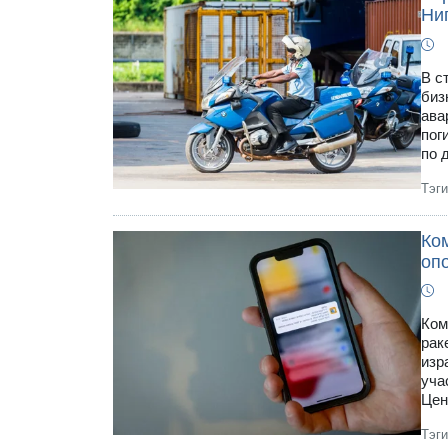
Ни
В с
биз
ава
пог
по 
Тэг
Ко
оп
Ком
рак
изр
уча
Цен
Тэг