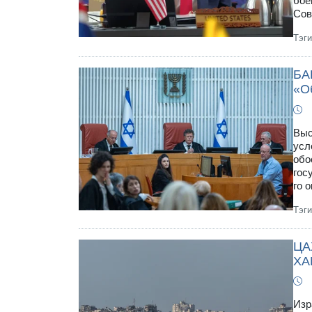
бое
Сов
Тэг
БА
«Об
Выс
усл
обо
гос
го 
Тэг
ЦА
ХА
Изр