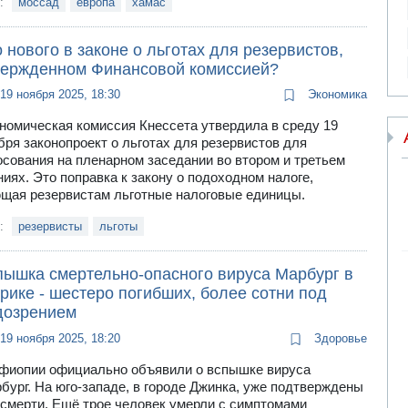
и:
моссад
европа
хамас
 нового в законе о льготах для резервистов,
вержденном Финансовой комиссией?
19 ноября 2025, 18:30
Экономика
номическая комиссия Кнессета утвердила в среду 19
бря законопроект о льготах для резервистов для
осования на пленарном заседании во втором и третьем
ниях. Это поправка к закону о подоходном налоге,
щая резервистам льготные налоговые единицы.
и:
резервисты
льготы
пышка смертельно-опасного вируса Марбург в
рике - шестеро погибших, более сотни под
дозрением
19 ноября 2025, 18:20
Здоровье
фиопии официально объявили о вспышке вируса
бург. На юго-западе, в городе Джинка, уже подтверждены
 смерти. Ещё трое человек умерли с симптомами