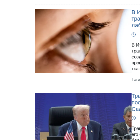
В 
тр
ла
В И
тра
соз
про
тка
Тэг
Тр
по
Са
Тра
его