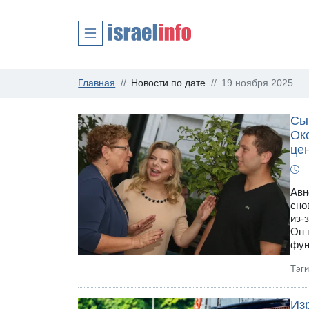
Главная
Новости по дате
19 ноября 2025
Сы
Ок
це
Авн
сно
из-
Он 
фун
Тэг
Из