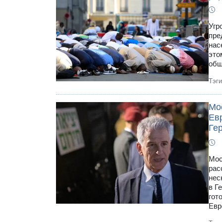
Угр
пре
нас
это
общ
Тэг
Мо
Евр
Ге
Мос
рас
нес
в Г
гот
Евр