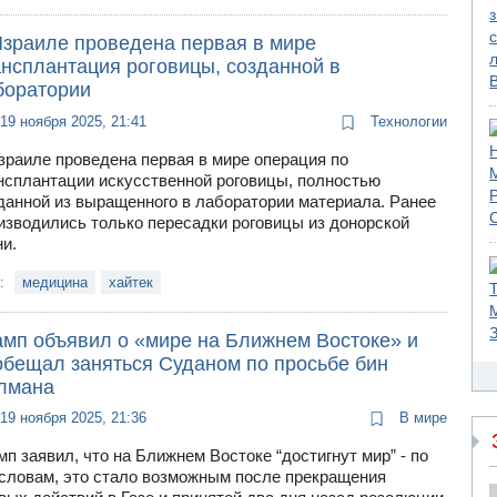
Израиле проведена первая в мире
ансплантация роговицы, созданной в
боратории
19 ноября 2025, 21:41
Технологии
зраиле проведена первая в мире операция по
нсплантации искусственной роговицы, полностью
данной из выращенного в лаборатории материала. Ранее
изводились только пересадки роговицы из донорской
ни.
и:
медицина
хайтек
амп объявил о «мире на Ближнем Востоке» и
обещал заняться Суданом по просьбе бин
лмана
19 ноября 2025, 21:36
В мире
мп заявил, что на Ближнем Востоке “достигнут мир” - по
 словам, это стало возможным после прекращения