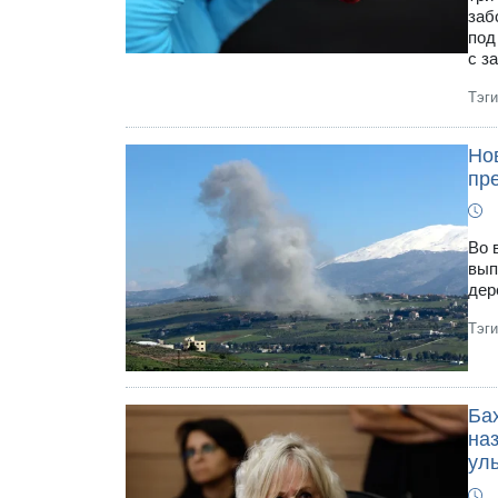
заб
под
с з
Тэг
Но
пр
Во 
вып
дер
Тэг
Ба
на
ул