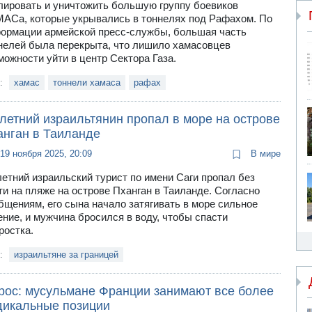
лировать и уничтожить большую группу боевиков
АСа, которые укрывались в тоннелях под Рафахом. По
ормации армейской пресс-службы, большая часть
нелей была перекрыта, что лишило хамасовцев
можности уйти в центр Сектора Газа.
и:
хамас
тоннели хамаса
рафах
летний израильтянин пропал в море на острове
анган в Таиланде
19 ноября 2025, 20:09
В мире
летний израильский турист по имени Саги пропал без
ти на пляже на острове Пханган в Таиланде. Согласно
бщениям, его сына начало затягивать в море сильное
ение, и мужчина бросился в воду, чтобы спасти
ростка.
и:
израильтяне за границей
рос: мусульмане Франции занимают все более
дикальные позиции