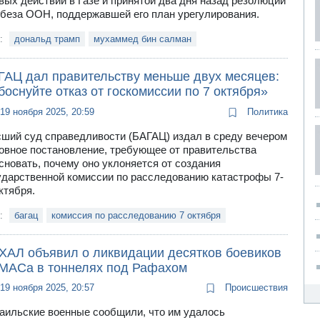
вых действий в Газе и принятой два дня назад резолюции
беза ООН, поддержавшей его план урегулирования.
и:
дональд трамп
мухаммед бин салман
ГАЦ дал правительству меньше двух месяцев:
оснуйте отказ от госкомиссии по 7 октября»
19 ноября 2025, 20:59
Политика
ший суд справедливости (БАГАЦ) издал в среду вечером
овное постановление, требующее от правительства
сновать, почему оно уклоняется от создания
ударственной комиссии по расследованию катастрофы 7-
октября.
и:
багац
комиссия по расследованию 7 октября
ХАЛ объявил о ликвидации десятков боевиков
МАСа в тоннелях под Рафахом
19 ноября 2025, 20:57
Происшествия
аильские военные сообщили, что им удалось