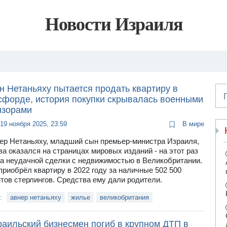
Новости Израиля
н Нетаньяху пытается продать квартиру в
сфорде, история покупки скрывалась военными
нзорами
19 ноября 2025, 23:59
В мире
ер Нетаньяху, младший сын премьер-министра Израиля,
ва оказался на страницах мировых изданий - на этот раз
за неудачной сделки с недвижимостью в Великобритании.
приобрёл квартиру в 2022 году за наличные 502 500
тов стерлингов. Средства ему дали родители.
и:
авнер нетаньяху
жилье
великобритания
раильский бизнесмен погиб в крупном ДТП в