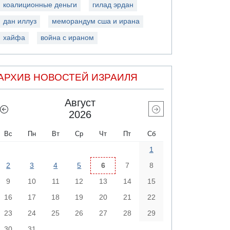
коалиционные деньги
гилад эрдан
дан иллуз
меморандум сша и ирана
хайфа
война с ираном
АРХИВ НОВОСТЕЙ ИЗРАИЛЯ
Август
2026
Вс
Пн
Вт
Ср
Чт
Пт
Сб
1
2
3
4
5
6
7
8
9
10
11
12
13
14
15
16
17
18
19
20
21
22
23
24
25
26
27
28
29
30
31