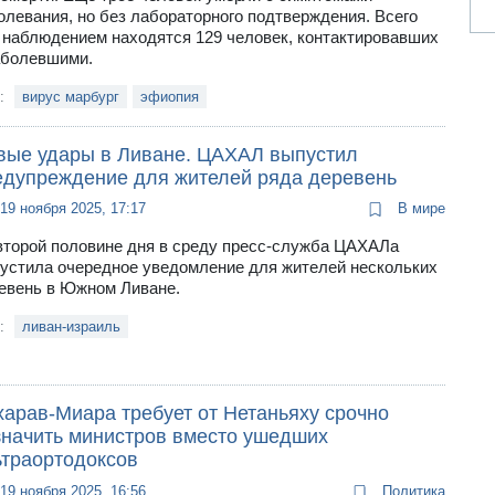
олевания, но без лабораторного подтверждения. Всего
 наблюдением находятся 129 человек, контактировавших
аболевшими.
и:
вирус марбург
эфиопия
вые удары в Ливане. ЦАХАЛ выпустил
едупреждение для жителей ряда деревень
19 ноября 2025, 17:17
В мире
второй половине дня в среду пресс-служба ЦАХАЛа
устила очередное уведомление для жителей нескольких
евень в Южном Ливане.
и:
ливан-израиль
харав-Миара требует от Нетаньяху срочно
значить министров вместо ушедших
ьтраортодоксов
19 ноября 2025, 16:56
Политика