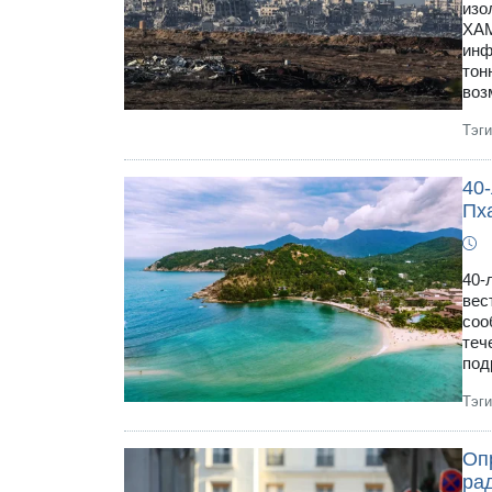
изо
ХАМ
инф
тон
воз
Тэг
40-
Пх
40-
вес
соо
теч
под
Тэг
Оп
ра