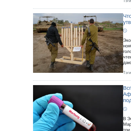
Тэг
Что
ут
Эко
ноя
гол
чте
даю
Тэг
Вс
Аф
по
В Э
Мар
три