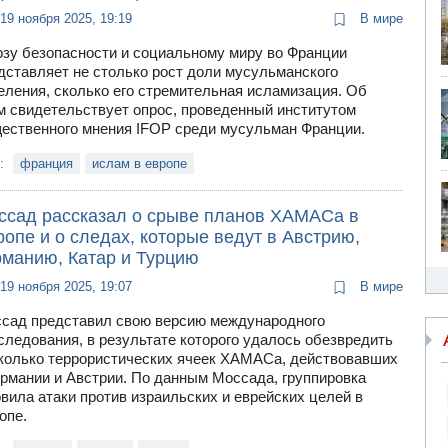
19 ноября 2025, 19:19
В мире
озу безопасности и социальному миру во Франции
дставляет не столько рост доли мусульманского
еления, сколько его стремительная исламизация. Об
м свидетельствует опрос, проведенный институтом
ественного мнения IFOP среди мусульман Франции.
и:
франция
ислам в европе
ссад рассказал о срыве планов ХАМАСа в
опе и о следах, которые ведут в Австрию,
рманию, Катар и Турцию
19 ноября 2025, 19:07
В мире
сад представил свою версию международного
следования, в результате которого удалось обезвредить
колько террористических ячеек ХАМАСа, действовавших
ермании и Австрии. По данным Моссада, группировка
овила атаки против израильских и еврейских целей в
опе.