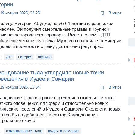
герии
19 ноября 2025, 23:25
В мире
толице Нигерии, Абудже, погиб 64-летний израильский
несмен. Он получил смертельные травмы в крупной
рии возле городского аэропорта. Вместе с ним в ДТП
ибли ещё четыре человека. Мужчина находился в Нигерии
делам и приезжал в страну достаточно регулярно.
и:
дтп
нигерия
африка
мандование тыла утвердило новые точки
овещения в Иудее и Самарии
19 ноября 2025, 22:34
В мире
андование тыла впервые определило отдельные зоны
етного оповещения для ферм и относительно новых
аильских поселений в Иудее и Самарии. Около ста новых
стков было добавлены в сектор Командования
трального округа.
и:
командование тыла
иудея и самария