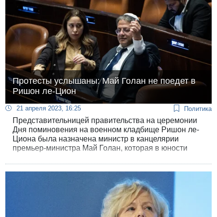
Протесты услышаны: Май Голан не поедет в
Ришон ле-Цион
21 апреля 2023, 16:25
Политика
Представительницей правительства на церемонии
Дня поминовения на военном кладбище Ришон ле-
Циона была назначена министр в канцелярии
премьер-министра Май Голан, которая в юности
уклонилась от службы в ЦАХАЛе. Семьи погибших
не пожелали видеть на церемонии «уклонистку», и
Голан объявила в пятницу, что не поедет в Ришон
ле-Цион.