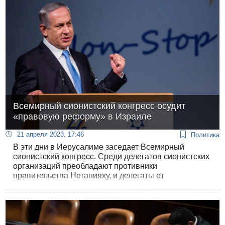
Всемирный сионистский конгресс осудит
«правовую реформу» в Израиле
21 апреля 2023, 17:46
Политика
В эти дни в Иерусалиме заседает Всемирный
сионистский конгресс. Среди делегатов сионистских
организаций преобладают противники
правительства Нетанияху, и делегаты от
«Всемирного Ликуда» в четверг сорвали
голосование по нескольким резолюциям,
осуждающим законопроекты «правовой реформы».
В пятницу делегаты устроили обструкцию депутату
Симхе Ротману.