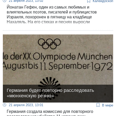
21 апреля 2023, 13:02
Калейдоскоп
Йонатан Гефен, один из самых любимых и
влиятельных поэтов, писателей и публицистов
Израиля, похоронен в пятницу на кладбище
Нахаляль. На его стихах и песнях выросли
поколения израильтян, для многих он был символом
и воплощением неповторимого “израильского духа”,
- того самого, который в последние месяцы
поднимает сотни тысяч на демонстрации против
правительственных “реформ”.
Германия будет повторно расследовать
«мюнхенскую резню»
21 апреля 2023, 13:01
В мире
Германия создала комиссию для повторного