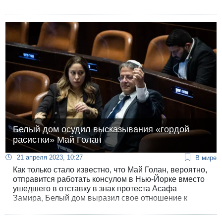
Белый дом осудил высказывания «гордой
расистки» Май Голан
21 апреля 2023, 10:27
В мире
Как только стало известно, что Май Голан, вероятно,
отправится работать консулом в Нью-Йорке вместо
ушедшего в отставку в знак протеста Асафа
Замира, Белый дом выразил свое отношение к
претендентке на должность консула.