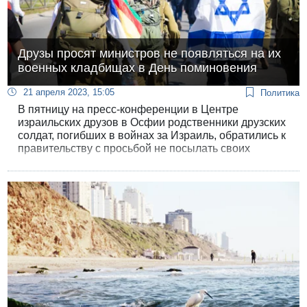
Друзы просят министров не появляться на их
военных кладбищах в День поминовения
21 апреля 2023, 15:05
Политика
В пятницу на пресс-конференции в Центре
израильских друзов в Осфии родственники друзских
солдат, погибших в войнах за Израиль, обратились к
правительству с просьбой не посылать своих
представителей на друзские кладбища в День
поминовения. «Наши сыновья погибли за
демократическое государство, они верили, что
однажды здесь наступит мир и равенство».