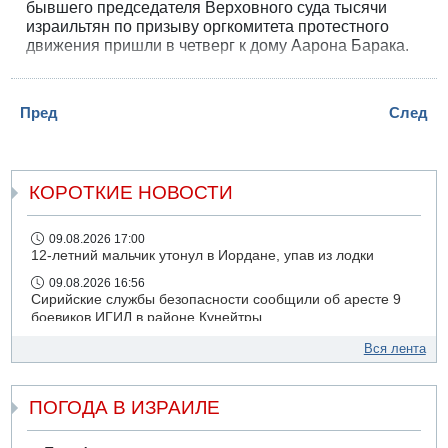
бывшего председателя Верховного суда тысячи
израильтян по призыву оргкомитета протестного
движения пришли в четверг к дому Аарона Барака.
Демонстранты скандировали «Спасибо!», а когда
тысячи голосов запели «Атикву», 86-летний судья в
слезах вышел из дома.
Пред
След
КОРОТКИЕ НОВОСТИ
09.08.2026 17:00
12-летний мальчик утонул в Иордане, упав из лодки
09.08.2026 16:56
Сирийские службы безопасности сообщили об аресте 9
боевиков ИГИЛ в районе Кунейтры
09.08.2026 16:53
Вся лента
Прогноз погоды: с понедельника усиление жары в
удаленных от моря районах Израиля
ПОГОДА В ИЗРАИЛЕ
09.08.2026 15:49
Хуситы сообщили об ударе дроном по саудовскому НПЗ
компании Aramco