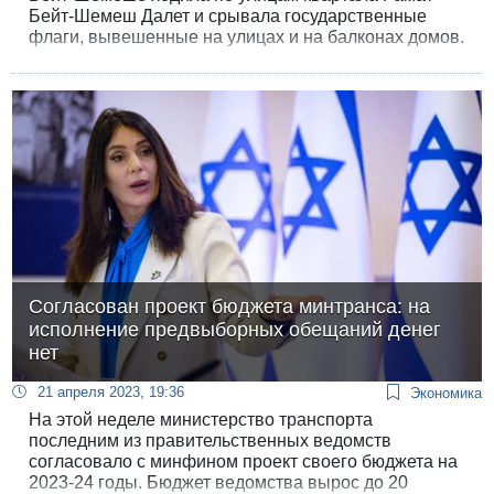
Бейт-Шемеш Далет и срывала государственные
флаги, вывешенные на улицах и на балконах домов.
После того, как заместитель мэра города возмутился
бездействием полиции, полиция сообщила об
аресте одного гражданина, который «сорвал флаг
на улице и спровоцировал беспорядки».
Согласован проект бюджета минтранса: на
исполнение предвыборных обещаний денег
нет
21 апреля 2023, 19:36
Экономика
На этой неделе министерство транспорта
последним из правительственных ведомств
согласовало с минфином проект своего бюджета на
2023-24 годы. Бюджет ведомства вырос до 20