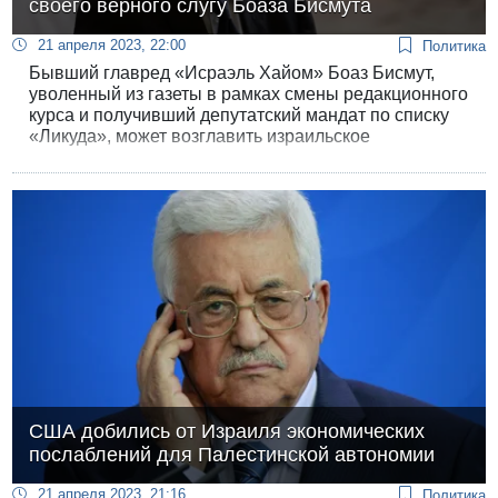
своего верного слугу Боаза Бисмута
21 апреля 2023, 22:00
Политика
Бывший главред «Исраэль Хайом» Боаз Бисмут,
уволенный из газеты в рамках смены редакционного
курса и получивший депутатский мандат по списку
«Ликуда», может возглавить израильское
дипломатическое представительство в Париже,
сообщает информированный обозреватель
«Хадашот 12» Дафна Лиэль.
США добились от Израиля экономических
послаблений для Палестинской автономии
21 апреля 2023, 21:16
Политика