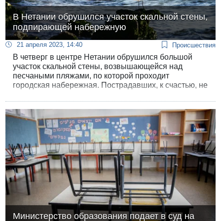
В Нетании обрушился участок скальной стены,
подпирающей набережную
21 апреля 2023, 14:40
Происшествия
В четверг в центре Нетании обрушился большой
участок скальной стены, возвышающейся над
песчаными пляжами, по которой проходит
городская набережная. Пострадавших, к счастью, не
было, но происшествие еще раз показывает,
насколько серьезная угроза обрушения скальной
гряды, которая считается самой опасной в Израиле.
Министерство образования подает в суд на