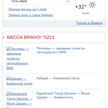
Тель-Авив
09.08.2026 14:43
+32°
Умер пятилетний ребенок, забытый в закрытой машине
Прогноз погоды на 7 дней
ясно
в Лоде
Уровень воды в озере Кинерет
09.08.2026 13:54
Погода в Израиле
Правительство переводит министерству обороны еще
миллиард шекелей сверх утвержденного бюджета "на
срочные секретные нужды"
КАССА BRAVO! *3221
Песняры — звездные солисты
легендарного ВИА
Кабаре — Камерный театр
Еврейский Театр Шалом — Моня
Цацкес — Знаменосец