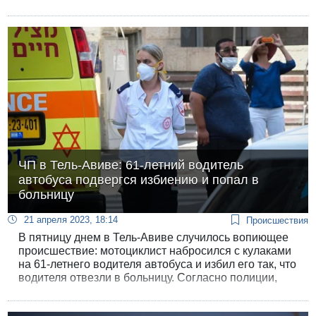
миллиардов шекелей, еще 26 миллиардов заложено
на реализацию пятилетнего плана компании «Нета»
по развитию дорожной инфраструктуры. Но на
реализацию грандиозных обещаний министра Мири
Регев суммы выделены мизерные.
ЧП в Тель-Авиве: 61-летний водитель
автобуса подвергся избиению и попал в
больницу
21 апреля 2023, 18:14
Происшествия
В пятницу днем в Тель-Авиве случилось вопиющее
происшествие: мотоциклист набросился с кулаками
на 61-летнего водителя автобуса и избил его так, что
водителя отвезли в больницу. Согласно полиции,
речь идет о «конфликте на почве использования
дороги» между участниками дорожного движения.