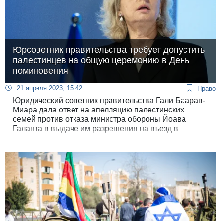
Юрсоветник правительства требует допустить
палестинцев на общую церемонию в День
поминовения
21 апреля 2023, 15:42
Право
Юридический советник правительства Гали Баарав-
Миара дала ответ на апелляцию палестинских
семей против отказа министра обороны Йоава
Галанта в выдаче им разрешения на въезд в
Израиль для участия в совместной израильско-
палестинской мемориальной церемонии в День
поминовения. Юрисконсульт не поддержала
решение министра, так как оно идет вразрез с
прежними судебными постановлениями по
аналогичным апелляциям.