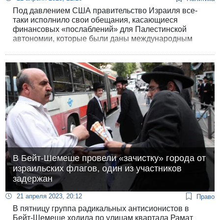
Под давлением США правительство Израиля все-
таки исполнило свои обещания, касающиеся
финансовых «послаблений» для Палестинской
автономии, которые были даны международным
посредникам на переговорах в Акабе и Шарм-аль-
Шейхе, сообщает редактор «Зман Исраэль» Яаков
Магид со слов высокопоставленного источника в
Штабе национальной безопасности.
В Бейт-Шемеше провели «зачистку» города от
израильских флагов, один из участников
задержан
21 апреля 2023, 20:12
Право
В пятницу группа радикальных антисионистов в
Бейт-Шемеше ходила по улицам квартала Рамат