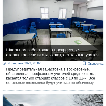
десятки тысяч, толпы снова заполнили всю улицу
Каплан.
Школьная забастовка в воскресенье:
старшеклассники отдыхают, остальные учатся
4 февраля 2023, 20:02
Экономика
Предупредительная забастовка в воскресенье,
объявленная профсоюзом учителей средних школ,
касается только старших классов с 10 по 12-й. Все
остальные школьники будут учиться по обычному
расписанию - суд по трудовым спорам постановил,
что их педагоги входят в Гистадрут учителей,
который уже заключил трудовое соглашение с
минфином накануне нынешнего учебного года.