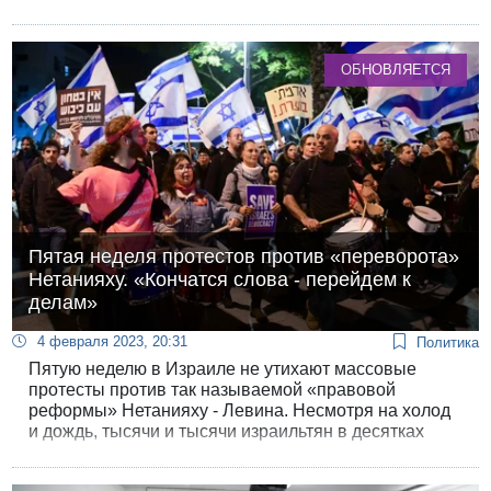
полный пакет услуг». Адвокат пытался
прикарманить почти две трети из тех 915 тысяч
шекелей, которые собрали добрые израильтяне для
ОБНОВЛЯЕТСЯ
осиротевшей семьи репатриантов.
Пятая неделя протестов против «переворота»
Нетанияху. «Кончатся слова - перейдем к
делам»
4 февраля 2023, 20:31
Политика
Пятую неделю в Израиле не утихают массовые
протесты против так называемой «правовой
реформы» Нетанияху - Левина. Несмотря на холод
и дождь, тысячи и тысячи израильтян в десятках
городов и поселков вышли на демонстрации с
израильскими флагами. В Тель-Авиве протестующих