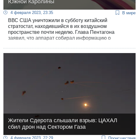
Южной Каролины
4 февраля 2023, 23:35
В мире
ВВС США уничтожили в субботу китайский
стратостат, находившийся в их воздушном
пространстве почти неделю. Глава Пентагона
заявил, что аппарат собирал информацию о
стратегических объектах на территории США.
Военные не хотели сбивать его над сушей и
уничтожили так, что обломки упали в море в
территориальных водах США.
Жители Сдерота слышали взрыв: ЦАХАЛ
сбил дрон над Сектором Газа
4 февраля 2023, 22:29
Происшествия