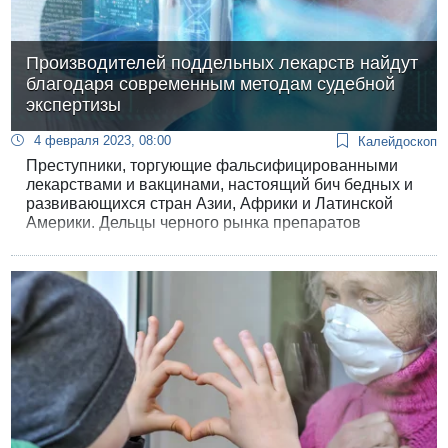
Производителей поддельных лекарств найдут
благодаря современным методам судебной
экспертизы
4 февраля 2023, 08:00
Калейдоскоп
Преступники, торгующие фальсифицированными
лекарствами и вакцинами, настоящий бич бедных и
развивающихся стран Азии, Африки и Латинской
Америки. Дельцы черного рынка препаратов
получают огромные прибыли от обмана уязвимых
групп населения с высоким риском развития
опасных пандемий. Благодаря методике
отслеживания ДНК, разработанной международной
командой судебно-медицинских экспертов,
преступников можно будет выявить и остановить.