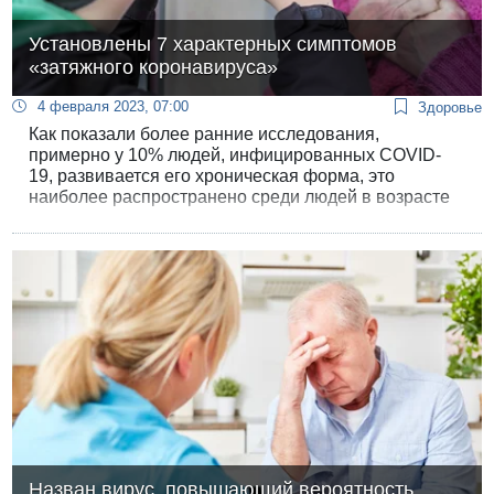
Установлены 7 характерных симптомов
«затяжного коронавируса»
4 февраля 2023, 07:00
Здоровье
Как показали более ранние исследования,
примерно у 10% людей, инфицированных COVID-
19, развивается его хроническая форма, это
наиболее распространено среди людей в возрасте
от 36 до 50 лет и чаще обнаруживается у женщин. А
недавно группа ученых из Университета Миссури
установила: люди, испытывающие длительные
последствия COVID-19, известные как «затяжной
COVID» или пост-ковидное состояние, подвержены
развитию семи характерных проблем со здоровьем
в течение года после заражения.
Назван вирус, повышающий вероятность