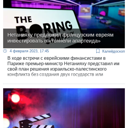
Нетанияху предложил французским евреям
инвестировать в «тоннели апартеида»
4 февраля 2023, 17:45
Калейдоскоп
В ходе встречи с еврейскими финансистами в
Париже премьер-министр Нетанияху представил им
свой план решения израильско-палестинского
конфликта без создания двух государств или
единого еврейско-арабского государства.