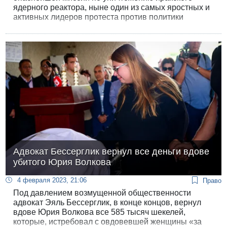
ядерного реактора, ныне один из самых яростных и
активных лидеров протеста против политики
Биньямина Нетанияху. В субботу вечером он
опубликовал в «Фейсбуке» пост, воспринятый как
прямой призыв к убийству премьер-министра.
Поняв, что сделал подарок своим врагам, Раз
удалил пост и назвал его «цитатой мнения, с
которым он не согласен».
Адвокат Бессерглик вернул все деньги вдове
убитого Юрия Волкова
4 февраля 2023, 21:06
Право
Под давлением возмущенной общественности
адвокат Эяль Бессерглик, в конце концов, вернул
вдове Юрия Волкова все 585 тысяч шекелей,
которые, истребовал с овдовевшей женщины «за