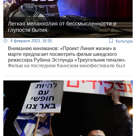
Легкая меланхолия от бессмысленности и
глупости бытия
4 февраля 2023, 16:55
Культура
Вниманию киноманов: «Проект Линия жизни» в
марте предлагает посмотреть фильм шведского
режиссера Рубена Эстлунда «Треугольник печали».
Фильм на последнем Каннском кинофестивале был
встречен восьмиминутной овацией зала и завоевал
главный приз - «Золотую пальмовую ветвь».