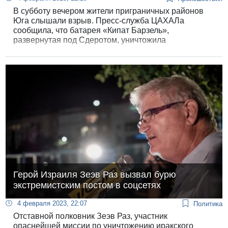
В субботу вечером жители приграничных районов
Юга слышали взрыв. Пресс-служба ЦАХАЛа
сообщила, что батарея «Кипат Барзель»,
развернутая под Сдеротом, уничтожила
беспилотный летательный аппарат над Сектором
Газа.
Герой Израиля Зеэв Раз вызвал бурю
экстремистским постом в соцсетях
4 февраля 2023, 22:07
Политика
Отставной полковник Зеэв Раз, участник
опаснейшей миссии по уничтожению иракского