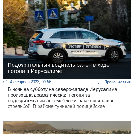
Подозрительный водитель ранен в ходе
погони в Иерусалиме
4 февраля 2023, 09:56
Происшествия
В ночь на субботу на северо-западе Иерусалима
произошла драматическая погоня за
подозрительным автомобилем, закончившаяся
стрельбой. В районе туннелей полицейские
установили блокпост для задержания краденых
автомобилей.