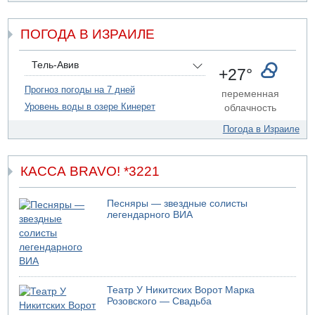
Возле Кирьят-Арбы пожар на местности
06.08.2026 12:06
ПОГОДА В ИЗРАИЛЕ
США не будут давить на Израиль в вопросе Ливана
06.08.2026 11:41
Трое подростков ограбили сексшоп в Холоне
Тель-Авив
+27°
06.08.2026 08:45
Прогноз погоды на 7 дней
переменная
Взрыв в Северном Тель-Авиве
Уровень воды в озере Кинерет
облачность
Погода в Израиле
КАССА BRAVO! *3221
Песняры — звездные солисты
легендарного ВИА
Театр У Никитских Ворот Марка
Розовского — Свадьба