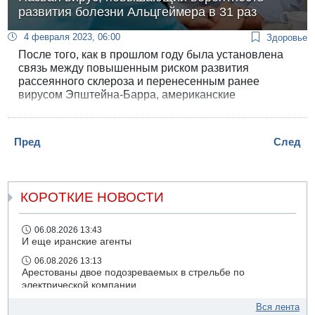
развития болезни Альцгеймера в 31 раз
4 февраля 2023, 06:00
Здоровье
После того, как в прошлом году была установлена
связь между повышенным риском развития
рассеянного склероза и перенесенным ранее
вирусом Эпштейна-Барра, американские
нейробиологи и специалисты по болезни
Альцгеймера решили выяснить, есть ли и другие
вирусы, способные повысить вероятность развития
Пред
След
нейродегенеративных заболеваний. Выявлено 45
таких вирусов, более того, один из них в 31 раз
повышает шанс развития болезни Альцгеймера.
КОРОТКИЕ НОВОСТИ
06.08.2026 13:43
И еще иранские агенты
06.08.2026 13:13
Арестованы двое подозреваемых в стрельбе по
электрической компании
06.08.2026 13:07
Вся лента