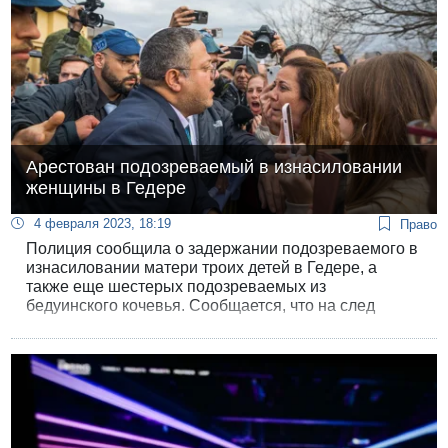
Арестован подозреваемый в изнасиловании
женщины в Гедере
4 февраля 2023, 18:19
Право
Полиция сообщила о задержании подозреваемого в
изнасиловании матери троих детей в Гедере, а
также еще шестерых подозреваемых из
бедуинского кочевья. Сообщается, что на след
главного подозреваемого вышли благодаря
собранным криминалистами уликам.
Подозреваемый был задержан на палестинских
территориях после длительной погони.