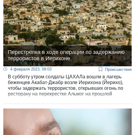
Перестрелка в ходе операции по задержанию
террористов в Иерихоне
4 февраля 2023, 09:03
Происшествия
В субботу утром солдаты ЦАХАЛа вошли в лагерь
беженцев Акабат-Джабр возле Иерихона (Йерихо),
чтобы задержать террористов, открывших огонь по
ресторану на перекрестке Альмог на прошлой
неделе. В лагере беженцев началась перестрелка.
Солдаты окружили здание, в котором засели
террористы. Часть боевиков забаррикадировалась в
мечети. Ее также взяли в кольцо.