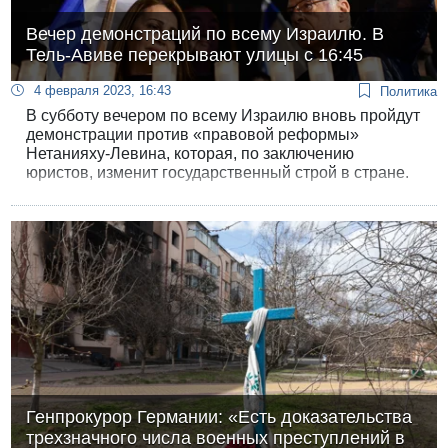
Вечер демонстраций по всему Израилю. В
Тель-Авиве перекрывают улицы с 16:45
4 февраля 2023, 16:43
Политика
В субботу вечером по всему Израилю вновь пройдут
демонстрации против «правовой реформы»
Нетанияху-Левина, которая, по заключению
юристов, изменит государственный строй в стране.
На пятую неделю протестов демонстранты
собираются в нескольких десятках мест, в Тель-
Авиве - три центра сбора, полиция перекрывает
улицы уже с 16:45.
Генпрокурор Германии: «Есть доказательства
трехзначного числа военных преступлений в