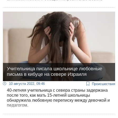
российским евреям, посольство РФ в Каире снова
резко высказало свое недовольство премьер-
министром Израиля.
Учительница писала школьнице любовные
письма в кибуце на севере Израиля
10 августа 2022, 09:46
Происшествия
40-летняя учительница с севера страны задержана
после того, как мать 15-летней школьницы
обнаружила любовную переписку между девочкой и
педагогом.