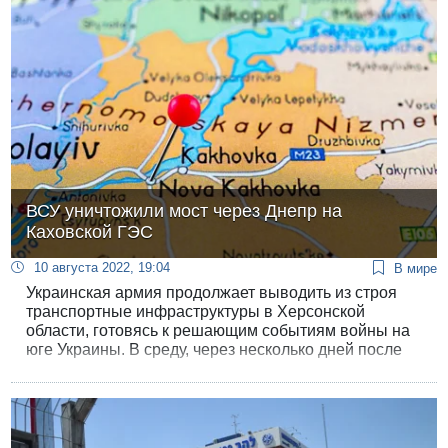
которых должны будут закрыться из-за отсутствия
персонала.
ВСУ уничтожили мост через Днепр на
Каховской ГЭС
10 августа 2022, 19:04
В мире
Украинская армия продолжает выводить из строя
транспортные инфраструктуры в Херсонской
области, готовясь к решающим событиям войны на
юге Украины. В среду, через несколько дней после
повторного удара по Антоновскому мосту к северу
от Херсона, ракетные установки ВСУ атаковали
мост над Днепром в районе ГЭС в Новой Каховке.