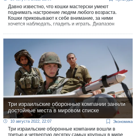
Давно известно, что кошки мастерски умеют
поднимать настроение людям любого возраста.
Кошки приковывают к себе внимание, за ними
хочется наблюдать, гладить и играть. Диапазон
кошачьих звуков составляет от 25 до 150 Герц. Звук
урчания кошки успокаивает как шум дождя или
прибоя. Кошки настоящие природные
«антидепрессанты» для людей. А вибрации урчания
облегчают и снимают болезненные ощущения.
Три израильские оборонные компании заняли
достойные места в мировом списке
10 августа 2022, 22:07
Экономика
Три израильские оборонные компании вошли в
третью и четвертую десятку самых крупных в мире