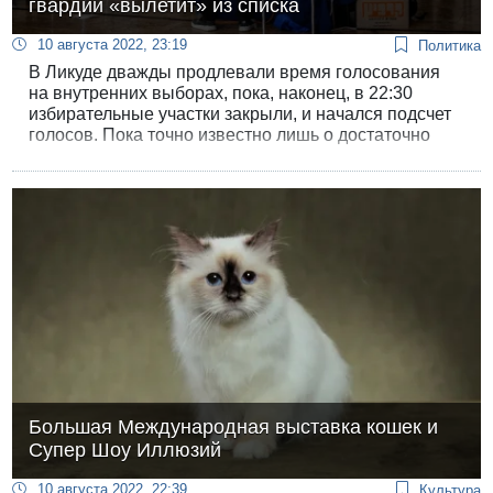
гвардии «вылетит» из списка
10 августа 2022, 23:19
Политика
В Ликуде дважды продлевали время голосования
на внутренних выборах, пока, наконец, в 22:30
избирательные участки закрыли, и начался подсчет
голосов. Пока точно известно лишь о достаточно
большой явке: в определении списка кандидатов в
Кнессет 25-го созыва приняли участие около 79
тысячи человек, или 58% зарегистрированных
членов Ликуда.
Большая Международная выставка кошек и
Супер Шоу Иллюзий
10 августа 2022, 22:39
Культура