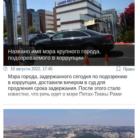
Названо имя мэра крупного города,
подозреваемого в коррупции
10 августа 2022, 17:45
Право
Мэра города, задержанного сегодня по подозрению
в коррупции, доставили вечером в суд для
продления срока задержания. После этого стало
известно, что речь идет о мэре Петах-Тиквы Рами
Гринберге. Мировой суд в Ришон Ле-Ционе продлил
срок задержания на 6 суток.