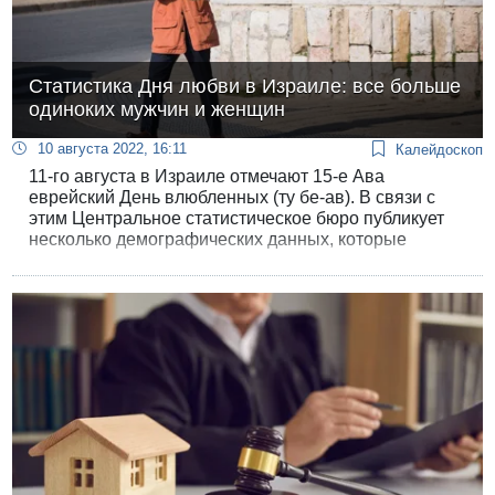
Статистика Дня любви в Израиле: все больше
одиноких мужчин и женщин
10 августа 2022, 16:11
Калейдоскоп
11-го августа в Израиле отмечают 15-е Ава
еврейский День влюбленных (ту бе-ав). В связи с
этим Центральное статистическое бюро публикует
несколько демографических данных, которые
касаются браков и семьи за 2020 год и в целом за
последние десятилетия.