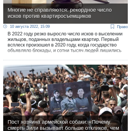
Многие не справляются: рекордное число
исков против квартиросъемщиков
10 августа 2022, 15:09
Право
В 2022 году резко выросло число исков о выселении
жильцов, поданных владельцами квартир. Первый
всплеск произошел в 2020 году, когда государство
объявляло блокады, и сотни тысяч людей лишились
работы. Естественно, многие оказались неспособны
платить за квартиру.
Пост хозяина армейской собаки: «Почему
смерть Зили вызывает больше откликов, чем