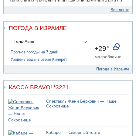
Трое убитых в результате российской ракетной атаки по
Киеву
Вся лента
07.08.2026 20:43
Поножовщина в Тайбе: 3 мужчин серьезно ранены
ПОГОДА В ИЗРАИЛЕ
07.08.2026 20:41
Ynet: "Хизбалла" запустила БПЛА со взрывчаткой по
силам ЦАХАЛ
Тель-Авив
07.08.2026 19:16
+29°
ДТП в Ашдоде: тяжело ранены двое маленьких детей
Прогноз погоды на 7 дней
малооблачно
Уровень воды в озере Кинерет
07.08.2026 19:14
Скончался водитель, врезавшийся в стену в
Погода в Израиле
Иерусалиме
КАССА BRAVO! *3221
Спектакль Жени Беркович — Наше
Сокровище
Кабаре — Камерный театр