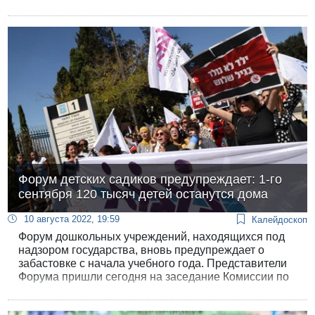
цен на консервы тунца Starkist в рамках кампании
скидок, которой ответил «Дипломат» на критику.
Форум детских садиков предупреждает: 1-го
сентября 120 тысяч детей останутся дома
10 августа 2022, 19:59
Калейдоскоп
Форум дошкольных учреждений, находящихся под
надзором государства, вновь предупреждает о
забастовке с начала учебного года. Представители
Форума пришли сегодня на заседание Комиссии по
ценам с драматическим отчетом о
катастрофическом положении в садиках, 200 из