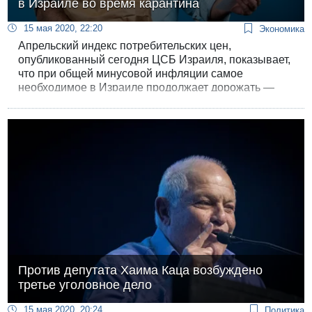
в Израиле во время карантина
15 мая 2020, 22:20
Экономика
Апрельский индекс потребительских цен,
опубликованный сегодня ЦСБ Израиля, показывает,
что при общей минусовой инфляции самое
необходимое в Израиле продолжает дорожать —
цены на квартиры, еду, одежду и обувь росли даже в
период общего карантина.
Против депутата Хаима Каца возбуждено
третье уголовное дело
15 мая 2020, 20:24
Политика