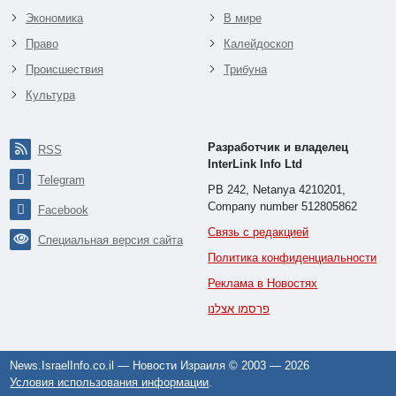
Экономика
В мире
Право
Калейдоскоп
Происшествия
Трибуна
Культура
Разработчик и владелец
RSS
InterLink Info Ltd
Telegram
PB 242, Netanya 4210201,
Company number 512805862
Facebook
Связь с редакцией
Специальная версия сайта
Политика конфиденциальности
Реклама в Новостях
פרסמו אצלנו
News.IsraelInfo.co.il — Новости Израиля © 2003 —
2026
Условия использования информации
.