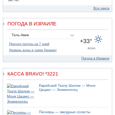
лет 50
09.08.2026 20:04
Вся лента
Сын экс-депутата от партии ШАС арестован за
хранение незаконного оружия и наркотиков
ПОГОДА В ИЗРАИЛЕ
09.08.2026 19:36
16-летний подросток разбился насмерть при падении
со скалы в районе пещеры Кешет
Тель-Авив
09.08.2026 19:13
+33°
16-летний подросток упал со скалы в районе пещеры
Прогноз погоды на 7 дней
ясно
Кешет (Верхняя Галилея)
Уровень воды в озере Кинерет
09.08.2026 19:10
Погода в Израиле
Двое погибших при столкновении автомобилей на 1
шоссе
КАССА BRAVO! *3221
Еврейский Театр Шалом — Моня
Цацкес — Знаменосец
Песняры — звездные солисты