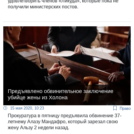
удовлетворить членов «Ликуда», которые пока не
получили министерских постов.
Предъявлено обвинительное заключение
убийце жены из Холона
15 мая 2020, 10:23
Право
Прокуратура в пятницу предъявила обвинение 37-
летнему Алазу Мандафро, который зарезал свою
жену Альзу 2 недели назад.