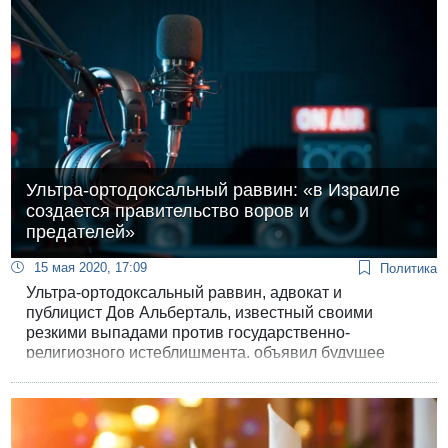
Ультра-ортодоксальный раввин: «в Израиле
создается правительство воров и
предателей»
15 мая 2020, 17:09
Политика
Ультра-ортодоксальный раввин, адвокат и
публицист Дов Альберталь, известный своими
резкими выпадами против государственно-
религиозного истеблишмента, объявил будущее
правительство Нетанияху-Ганца правительством
«воров и предателей».