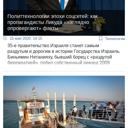
Политтехнологии эпохи соцсетей: как
пропагандисты Ликуда «наглядно
опровергают» факты
15 мая 2020, 14:15
Технологии
35-е правительство Израиля станет самым
раздутым и дорогим в истории Государства Израиль.
Биньямин Нетанияху, бывший борец с «раздутой
бюрократией», побил собственный рекорд 2009
года, — но пропагандисты «Ликуда» в соцсетях
пытаются это опровергать.