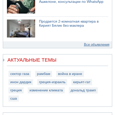
Ашкелоне, консультации по WhatsApp
Продается 2-комнатная квартира в
Кирият Бялик без маклера
Все объявления
АКТУАЛЬНЫЕ ТЕМЫ
сектор газа
рамбам
война в иране
инон дардик
греция-израиль
кирьят-гат
греция
изменение климата
дональд трамп
сша