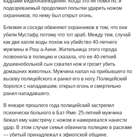
кадрами видеонаблюдения. Когда это не помогло, и
подозреваемый продолжил попытки ударить ножом
охранников, по нему был открыт огонь.
Близкие и соседи обвиняют охранников в том, что они
убили Мустафу, потому что тот араб. Между тем, случай
как две капли воды похож на убийство 40-летнего
мужчины в Рош а-Аине. Жительница этого города
позвонила в полицию и сказала, что ее 40-летний
душевнобольной сын схватил нож и грозит убить
домашних животных. Мужчина напал на прибывшего по
вызову полицейского и ранил его в ногу. Полицейский
боролся с нападавшим, открыл огонь и смертельно
ранил нападавшего.
В январе прошлого года полицейский застрелил
психически больного в Бат-Яме. 25-летний мужчина
бежал ему навстречу с ножом и намеревался нанести
удар. В этом случае семья обвинила полицию в расизме
— убитый принадлежал к эфиопской общине.