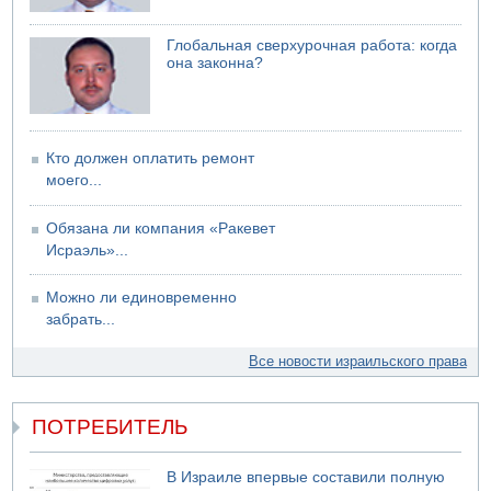
07.08.2026 20:43
Поножовщина в Тайбе: 3 мужчин серьезно ранены
Глобальная сверхурочная работа: когда
она законна?
07.08.2026 20:41
Ynet: "Хизбалла" запустила БПЛА со взрывчаткой по
силам ЦАХАЛ
07.08.2026 19:16
ДТП в Ашдоде: тяжело ранены двое маленьких детей
Кто должен оплатить ремонт
моего...
07.08.2026 19:14
Скончался водитель, врезавшийся в стену в
Иерусалиме
Обязана ли компания «Ракевет
Исраэль»...
Можно ли единовременно
забрать...
Все новости израильского права
ПОТРЕБИТЕЛЬ
В Израиле впервые составили полную