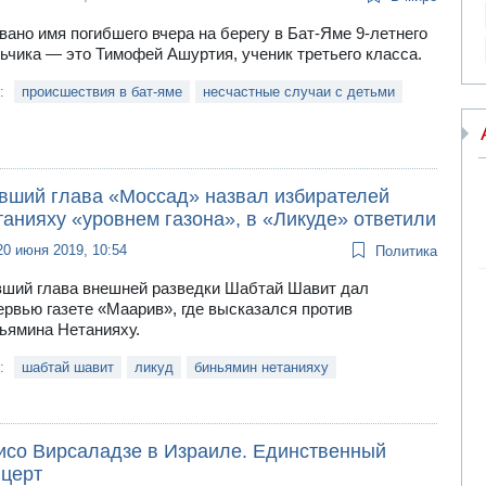
вано имя погибшего вчера на берегу в Бат-Яме 9-летнего
ьчика — это Тимофей Ашуртия, ученик третьего класса.
и:
происшествия в бат-яме
несчастные случаи с детьми
вший глава «Моссад» назвал избирателей
анияху «уровнем газона», в «Ликуде» ответили
20 июня 2019, 10:54
Политика
ший глава внешней разведки Шабтай Шавит дал
ервью газете «Маарив», где высказался против
ьямина Нетанияху.
и:
шабтай шавит
ликуд
биньямин нетанияху
исо Вирсаладзе в Израиле. Единственный
нцерт