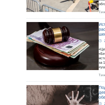
обг
Тэг
Ис
рас
ше
«Це
«Бе
ист
за 
«уш
Тэг
По
де
об