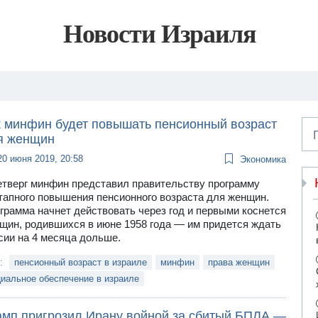
Новости Израиля
к минфин будет повышать пенсионный возраст
я женщин
20 июня 2019, 20:58
Экономика
етверг минфин представил правительству программу
тапного повышения пенсионного возраста для женщин.
грамма начнет действовать через год и первыми коснется
щин, родившихся в июне 1958 года — им придется ждать
сии на 4 месяца дольше.
и:
пенсионный возраст в израиле
минфин
права женщин
иальное обеспечение в израиле
амп пригрозил Ирану войной за сбитый БПЛА —