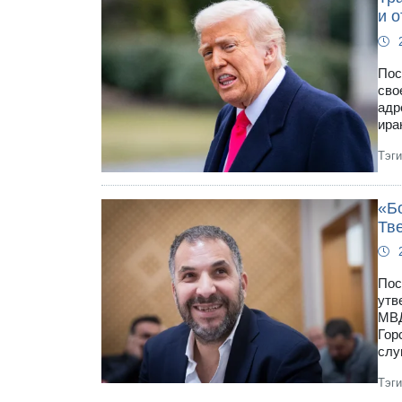
и 
Пос
сво
адр
ира
Тэг
«Бо
Тв
Пос
утв
МВД
Гор
слу
Тэг