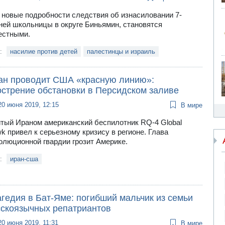
 новые подробности следствия об изнасиловании 7-
ней школьницы в округе Биньямин, становятся
естными.
и:
насилие против детей
палестинцы и израиль
ан проводит США «красную линию»:
острение обстановки в Персидском заливе
20 июня 2019, 12:15
В мире
тый Ираном американский беспилотник RQ-4 Global
k привел к серьезному кризису в регионе. Глава
олюционной гвардии грозит Америке.
и:
иран-сша
гедия в Бат-Яме: погибший мальчик из семьи
сскоязычных репатриантов
20 июня 2019, 11:31
В мире