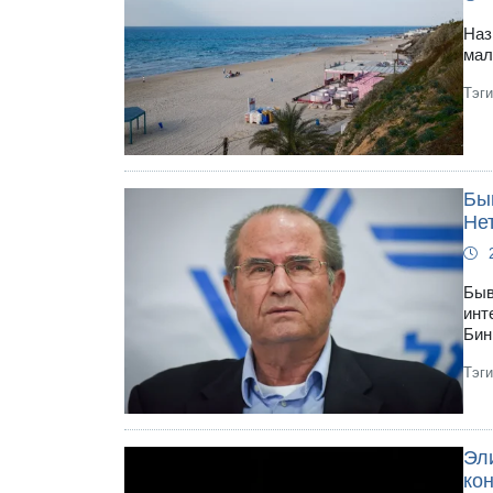
Наз
мал
Тэг
Бы
Нет
Быв
инт
Бин
Тэг
Эл
ко