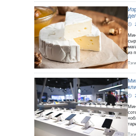
Из
дел
Мин
сыр
маг
из 
Тэг
Ми
кл
Мин
сот
«об
тар
Тэг