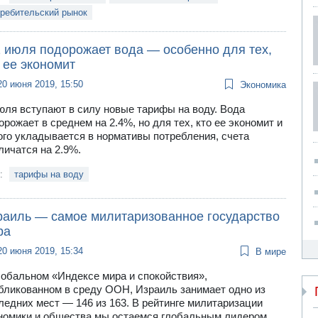
ребительский рынок
1 июля подорожает вода — особенно для тех,
 ее экономит
20 июня 2019, 15:50
Экономика
юля вступают в силу новые тарифы на воду. Вода
орожает в среднем на 2.4%, но для тех, кто ее экономит и
ого укладывается в нормативы потребления, счета
личатся на 2.9%.
и:
тарифы на воду
раиль — самое милитаризованное государство
ра
20 июня 2019, 15:34
В мире
лобальном «Индексе мира и спокойствия»,
бликованном в среду ООН, Израиль занимает одно из
ледних мест — 146 из 163. В рейтинге милитаризации
номики и общества мы остаемся глобальным лидером,