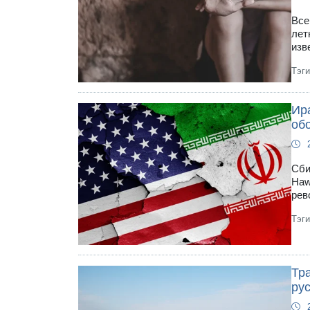
Все
лет
изв
Тэг
Ир
об
Сби
Haw
рев
Тэг
Тра
ру