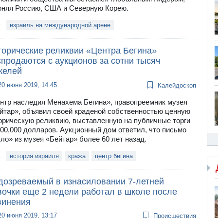
оняя Россию, США и Северную Корею.
и:
израиль на международной арене
торические реликвии «Центра Бегина»
продаются с аукционов за сотни тысяч
келей
20 июня 2019, 14:45
Калейдоскоп
нтр наследия Менахема Бегина», правопреемник музея
йтар», объявил своей краденой собственностью ценную
орическую реликвию, выставленную на публичные торги
100,000 долларов. Аукционный дом ответил, что письмо
ло» из музея «Бейтар» более 60 лет назад.
и:
история израиля
кража
центр бегина
дозреваемый в изнасиловании 7-летней
вочки еще 2 недели работал в школе после
винения
20 июня 2019, 13:17
Происшествия