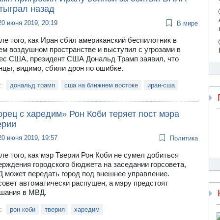
отыграл назад
20 июня 2019, 20:19
В мире
ле того, как Иран сбил американский беспилотник в
ем воздушном пространстве и выступил с угрозами в
ес США, президент США Дональд Трамп заявил, что
нцы, видимо, сбили дрон по ошибке.
и:
дональд трамп
сша на ближнем востоке
иран-сша
рец с харедим» Рон Коби теряет пост мэра
ерии
20 июня 2019, 19:57
Политика
ле того, как мэр Тверии Рон Коби не сумел добиться
ерждения городского бюджета на заседании горсовета,
 может передать город под внешнее управление.
совет автоматически распущен, а мэру предстоят
шания в МВД.
и:
рон коби
тверия
харедим