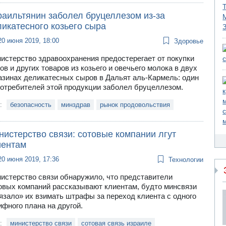
раильтянин заболел бруцеллезом из-за
икатесного козьего сыра
20 июня 2019, 18:00
Здоровье
истерство здравоохранения предостерегает от покупки
ов и других товаров из козьего и овечьего молока в двух
азинах деликатесных сыров в Дальят аль-Кармель: один
потребителей этой продукции заболел бруцеллезом.
и:
безопасность
минздрав
рынок продовольствия
нистерство связи: сотовые компании лгут
иентам
20 июня 2019, 17:36
Технологии
истерство связи обнаружило, что представители
овых компаний рассказывают клиентам, будто минсвязи
язало» их взимать штрафы за переход клиента с одного
ифного плана на другой.
и:
министерство связи
сотовая связь израиле