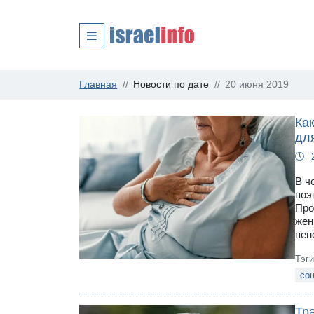
Главная
Новости по дате
20 июня 2019
Ка
дл
В ч
поэ
Про
жен
пен
Тэг
соц
Тр