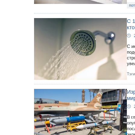
пот
С 
кто
С и
под
стр
уве
Тэг
Из
ми
В г
опу
пос
эко