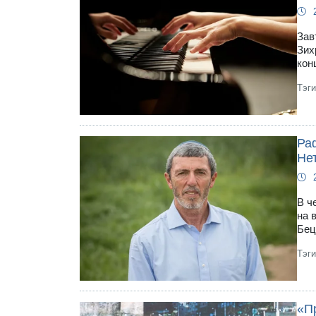
Зав
Зих
кон
Тэг
Ра
Не
В ч
на 
Бец
Тэг
«П