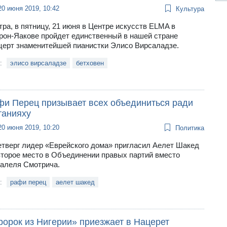
20 июня 2019, 10:42
Культура
тра, в пятницу, 21 июня в Центре искусств ELMA в
рон-Яакове пройдет единственный в нашей стране
церт знаменитейшей пианистки Элисо Вирсаладзе.
и:
элисо вирсаладзе
бетховен
фи Перец призывает всех объединиться ради
танияху
20 июня 2019, 10:20
Политика
етверг лидер «Еврейского дома» пригласил Аелет Шакед
второе место в Объединении правых партий вместо
алеля Смотрича.
и:
рафи перец
аелет шакед
ророк из Нигерии» приезжает в Нацерет