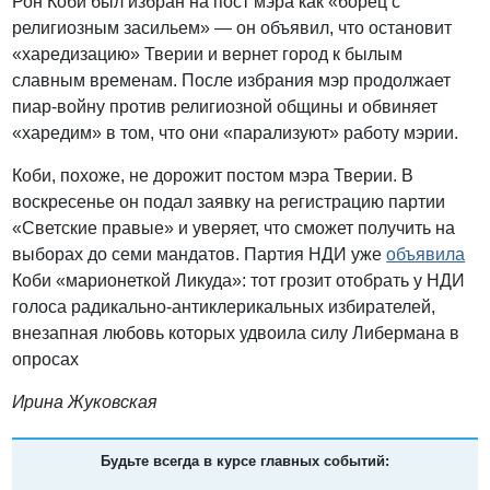
Рон Коби был избран на пост мэра как «борец с
религиозным засильем» — он объявил, что остановит
«харедизацию» Тверии и вернет город к былым
славным временам. После избрания мэр продолжает
пиар-войну против религиозной общины и обвиняет
«харедим» в том, что они «парализуют» работу мэрии.
Коби, похоже, не дорожит постом мэра Тверии. В
воскресенье он подал заявку на регистрацию партии
«Светские правые» и уверяет, что сможет получить на
выборах до семи мандатов. Партия НДИ уже
объявила
Коби «марионеткой Ликуда»: тот грозит отобрать у НДИ
голоса радикально-антиклерикальных избирателей,
внезапная любовь которых удвоила силу Либермана в
опросах
Ирина Жуковская
Будьте всегда в курсе главных событий: