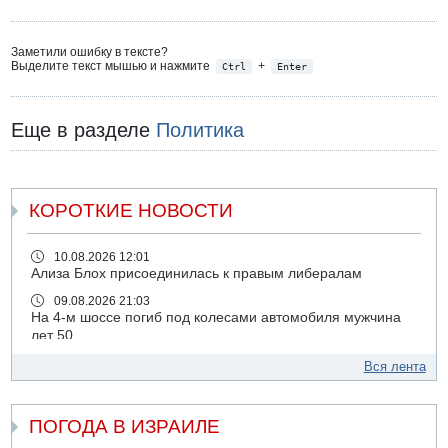
Заметили ошибку в тексте?
Выделите текст мышью и нажмите
+
Ctrl
Enter
Еще в разделе
Политика
КОРОТКИЕ НОВОСТИ
10.08.2026 12:01
Ализа Блох присоединилась к правым либералам
09.08.2026 21:03
На 4-м шоссе погиб под колесами автомобиля мужчина
лет 50
09.08.2026 20:04
Вся лента
Сын экс-депутата от партии ШАС арестован за
хранение незаконного оружия и наркотиков
ПОГОДА В ИЗРАИЛЕ
09.08.2026 19:36
16-летний подросток разбился насмерть при падении