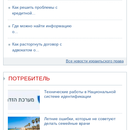
NYT: Хизбалла переживает самый серьезный
финансовый кризис за многие годы
Как решить проблемы с
кредитной...
09.08.2026 13:29
Трагедия в Мексике: четырехлетний израильский
ребенок утонул, упав в бассейн
Где можно найти информацию
о...
09.08.2026 08:30
Авиакомпания Air Canada вновь отсрочила
возвращение в Израиль
Как расторгнуть договор с
08.08.2026 14:43
адвокатом о...
Тело мужчины обнаружено сегодня на открытой
местности недалеко от Реховота
Все новости израильского права
ПОТРЕБИТЕЛЬ
Технические работы в Национальной
системе идентификации
Летние ошибки, которые не советуют
делать семейные врачи