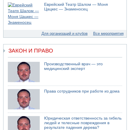
05.08.2026 10:19
Еврейский Театр Шалом — Моня
Хуситы сообщают об атаке по Саудовскому танкеру
Цацкес — Знаменосец
05.08.2026 10:16
Левые активисты пытались ворваться в офис
"Религиозного сионизма"
05.08.2026 06:42
Для организаций и клубов
Все мероприятия
В Дубае поднимается дым над портом
05.08.2026 06:41
Еще один меморандум для Ирана
ЗАКОН И ПРАВО
Производственный врач — это
медицинский эксперт
Права сотрудников при работе из дома
Юридическая ответственность за гибель
людей и телесные повреждения в
результате падения дерева?