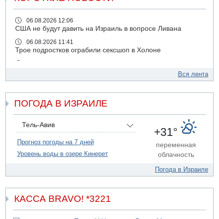
06.08.2026 12:06
США не будут давить на Израиль в вопросе Ливана
06.08.2026 11:41
Трое подростков ограбили сексшоп в Холоне
06.08.2026 08:45
Взрыв в Северном Тель-Авиве
Вся лента
06.08.2026 08:11
Украинская атака на российский НПЗ
ПОГОДА В ИЗРАИЛЕ
05.08.2026 18:30
Израиль провел испытания системы противоракетной
обороны "Хец"
Тель-Авив
+31°
05.08.2026 18:28
Прогноз погоды на 7 дней
переменная
МАДА призывает израильтян срочно сдавать кровь
Уровень воды в озере Кинерет
облачность
05.08.2026 17:00
Бывший посол Израиля в ООН Гилад Эрдан объявит в
Погода в Израиле
четверг о создании новой политической партии
05.08.2026 13:49
На севере Израиля на берег выбросило тело
КАССА BRAVO! *3221
05.08.2026 13:32
В России горят новые склады