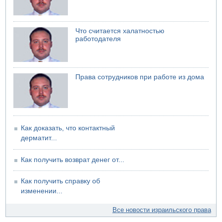
Американцы за пять месяцев израсходовали почти все
запасы ракет
04.08.2026 13:12
Что считается халатностью
Ракетная атака на судно вблизи Омана
работодателя
04.08.2026 12:29
Малыш обварился супом в Бней-Браке
Права сотрудников при работе из дома
Как доказать, что контактный
дерматит...
Как получить возврат денег от...
Как получить справку об
изменении...
Все новости израильского права