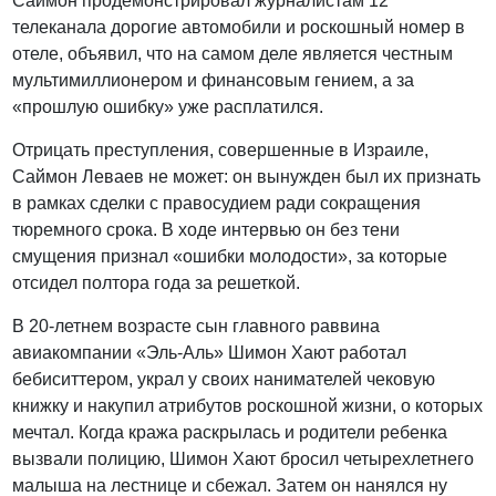
Саймон продемонстрировал журналистам 12
телеканала дорогие автомобили и роскошный номер в
отеле, объявил, что на самом деле является честным
мультимиллионером и финансовым гением, а за
«прошлую ошибку» уже расплатился.
Отрицать преступления, совершенные в Израиле,
Саймон Леваев не может: он вынужден был их признать
в рамках сделки с правосудием ради сокращения
тюремного срока. В ходе интервью он без тени
смущения признал «ошибки молодости», за которые
отсидел полтора года за решеткой.
В 20-летнем возрасте сын главного раввина
авиакомпании «Эль-Аль» Шимон Хают работал
бебиситтером, украл у своих нанимателей чековую
книжку и накупил атрибутов роскошной жизни, о которых
мечтал. Когда кража раскрылась и родители ребенка
вызвали полицию, Шимон Хают бросил четырехлетнего
малыша на лестнице и сбежал. Затем он нанялся ну